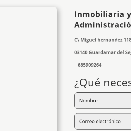
Inmobiliaria 
Administració
C\ Miguel hernandez 11
03140 Guardamar del Seg
685909264
¿Qué neces