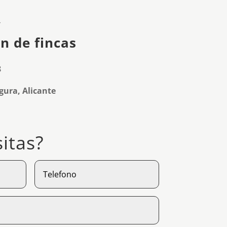
y
n de fincas
8
ura, Alicante
itas?