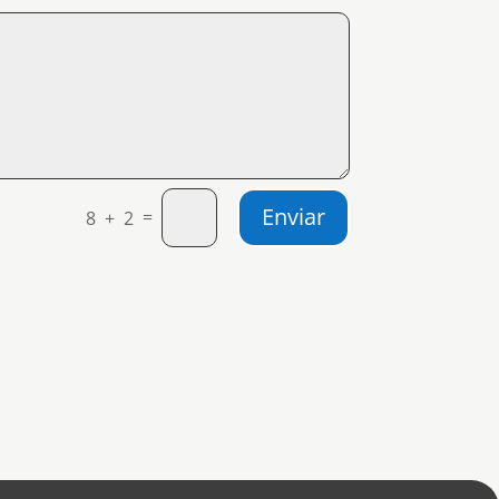
Enviar
=
8 + 2