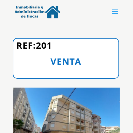
REF:
201
VENTA