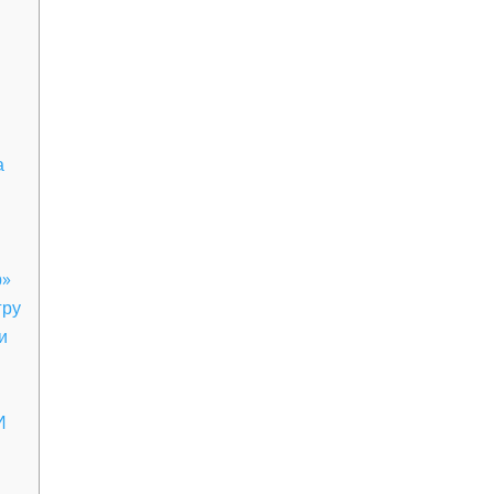
а
а
р»
гру
и
И