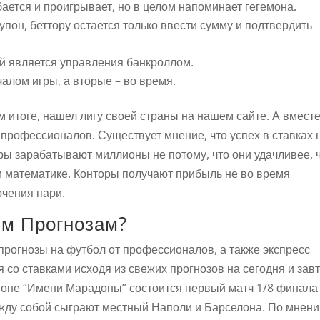
бается и проигрывает, но в целом напоминает гегемона.
упон, беттору остается только ввести сумму и подтвердить
й является управления банкроллом.
алом игры, а вторые – во время.
м итоге, нашел лигу своей страны на нашем сайте. А вместе
 профессионалов. Существует мнение, что успех в ставках 
еры зарабатывают миллионы не потому, что они удачливее, 
и математике. Конторы получают прибыль не во время
ючения пари.
м Прогнозам?
рогнозы на футбол от профессионалов, а также экспресс
 со ставками исходя из свежих прогнозов на сегодня и завт
ионе “Имени Марадоны” состоится первый матч 1/8 финала
жду собой сыграют местный Наполи и Барселона. По мнен