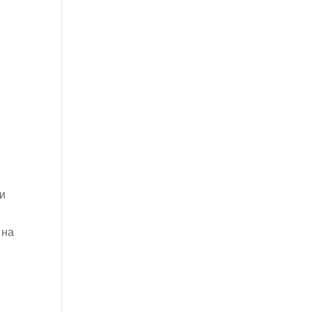
ми
 на