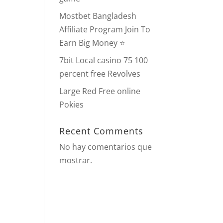
Mostbet Bangladesh
Affiliate Program Join To
Earn Big Money ⭐️
7bit Local casino 75 100
percent free Revolves
Large Red Free online
Pokies
Recent Comments
No hay comentarios que
mostrar.