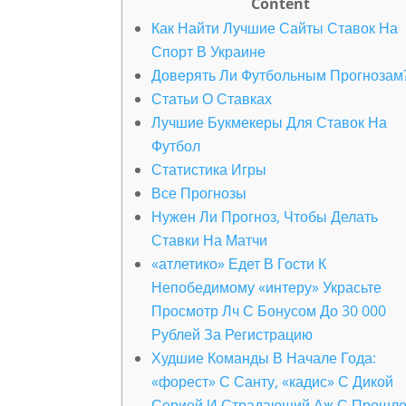
Content
Как Найти Лучшие Сайты Ставок На
Спорт В Украине
Доверять Ли Футбольным Прогнозам
Статьи О Ставках
Лучшие Букмекеры Для Ставок На
Футбол
Статистика Игры
Все Прогнозы
Нужен Ли Прогноз, Чтобы Делать
Ставки На Матчи
«атлетико» Едет В Гости К
Непобедимому «интеру» Украсьте
Просмотр Лч С Бонусом До 30 000
Рублей За Регистрацию
Худшие Команды В Начале Года:
«форест» С Санту, «кадис» С Дикой
Серией И Страдающий Аж С Прошло