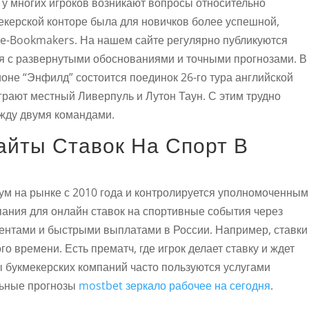
 у многих игроков возникают вопросы относительно
екерской конторе была для новичков более успешной,
ne-Bookmakers. На нашем сайте регулярно публикуются
ня с развернутыми обоснованиями и точными прогнозами. В
оне “Энфилд” состоится поединок 26-го тура английской
грают местный Ливерпуль и Лутон Таун. С этим трудно
ежду двумя командами.
айты Ставок На Спорт В
ум на рынке с 2010 года и контролируется уполномоченны
мпания для онлайн ставок на спортивные события через
ентами и быстрыми выплатами в России. Например, ставки
о времени. Есть прематч, где игрок делает ставку и ждет
 букмекерских компаний часто пользуются услугами
льные прогнозы
mostbet зеркало рабочее на сегодня
.