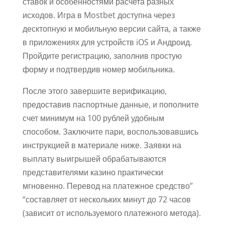
ставок и особенностями расчета разных
исходов. Игра в Mostbet доступна через
десктопную и мобильную версии сайта, а также
в приложениях для устройств iOS и Андроид.
Пройдите регистрацию, заполнив простую
форму и подтвердив номер мобильника.
После этого завершите верификацию,
предоставив паспортные данные, и пополните
счет минимум на 100 рублей удобным
способом. Заключите пари, воспользовавшись
инструкцией в материале ниже. Заявки на
выплату выигрышей обрабатываются
представителями казино практически
мгновенно. Перевод на платежное средство”
“составляет от нескольких минут до 72 часов
(зависит от используемого платежного метода).