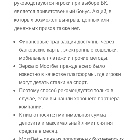
руководствуются игроки при выборе БК,
является приветственный бонус. Акций, в
которых возможен выигрыш ценных или
денежных призов также нет.
Финансовые транзакции доступны через
банковские карты, электронные кошельки,
мобильные платежи и прочие методы.
Зеркало Мостбет прежде всего было
известно в качестве платформы, где игроки
могут делать ставки на спорт.
Поэтому способ рекомендуется только в
случае, если вы нашли хорошего партнера
компании.
К ним относятся минимальная сумма
депозита и максимальный лимит снятия
средств в месяц.
MostBet – одна из популярных букмекерских