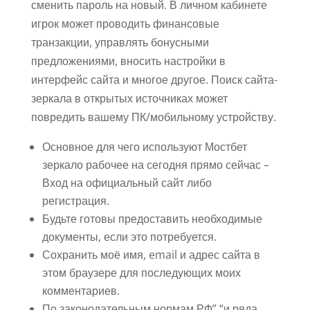
сменить пароль на новый. В личном кабинете
игрок может проводить финансовые
транзакции, управлять бонусными
предложениями, вносить настройки в
интерфейс сайта и многое другое. Поиск сайта-
зеркала в открытых источниках может
повредить вашему ПК/мобильному устройству.
Основное для чего используют Мостбет
зеркало рабочее на сегодня прямо сейчас –
Вход на официальный сайт либо
регистрация.
Будьте готовы предоставить необходимые
документы, если это потребуется.
Сохранить моё имя, email и адрес сайта в
этом браузере для последующих моих
комментариев.
По законодательным нормам РФ” “и ряда