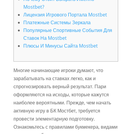
Mostbet?
Лицензия Игрового Портала Mostbet
Платежные Системы Зеркала
Популярные Спортивные События Для
Ставок На Mostbet
Плюсы И Минусы Сайта Mostbet
Многие начинающие игроки думают, что
зарабатывать на ставках легко, как и
спрогнозировать верный результат. Пари
оформляются на исходы, которые кажутся
наиболее вероятными. Прежде, чем начать
активную игру в БК Мостбет, требуется
провести элементарную подготовку.
Ознакомьтесь с правилами букмекера, видами