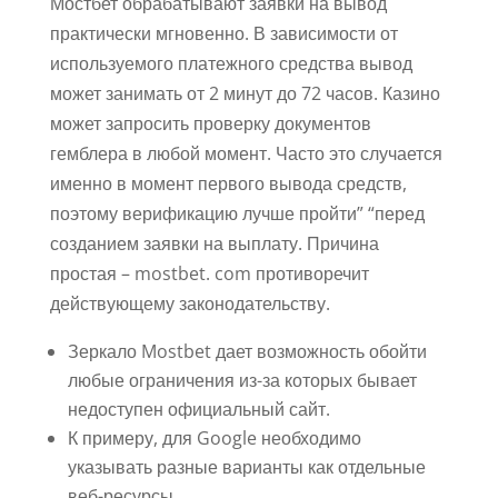
Мостбет обрабатывают заявки на вывод
практически мгновенно. В зависимости от
используемого платежного средства вывод
может занимать от 2 минут до 72 часов. Казино
может запросить проверку документов
гемблера в любой момент. Часто это случается
именно в момент первого вывода средств,
поэтому верификацию лучше пройти” “перед
созданием заявки на выплату. Причина
простая – mostbet. com противоречит
действующему законодательству.
Зеркало Mostbet дает возможность обойти
любые ограничения из-за которых бывает
недоступен официальный сайт.
К примеру, для Google необходимо
указывать разные варианты как отдельные
веб-ресурсы.