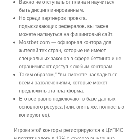
Важно не отступать от плана и научиться
быть дисциплинированным.
Но среди партнеров проекта,
подыскивающих рефералов, вы также
можете наткнуться на фишинговый сайт.
Mostbet com — офшорная контора для
жителей тех стран, которые не имеют
специальных законов в сфере беттинга и не
ограничивают доступ к любым конторам.
Таким образом,” “вы сможете насладиться
всеми развлечениями, которые может
предложить эта платформа.
Его все равно подключают в базе данных
основного ресурса (или, опять же, полностью
копируют ее).
Игроки этой конторы регистрируются в ЦУПИС
и платят налоги в 13% с каждого выигрыша.