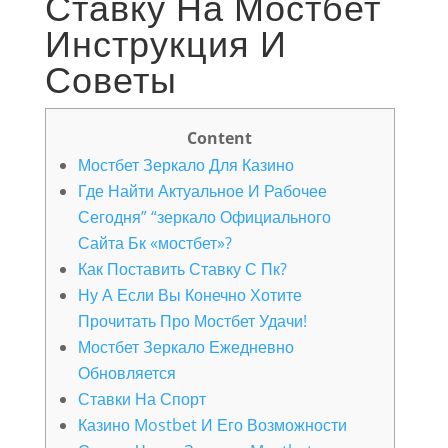
Ставку На Мостбет
Инструкция И
Советы
Content
Мостбет Зеркало Для Казино
Где Найти Актуальное И Рабочее
Сегодня” “зеркало Официального
Сайта Бк «мостбет»?
Как Поставить Ставку С Пк?
Ну А Если Вы Конечно Хотите
Прочитать Про Мостбет Удачи!
Мостбет Зеркало Ежедневно
Обновляется
Ставки На Спорт
Казино Mostbet И Его Возможности