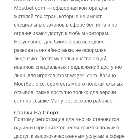
Mostbet com — офшорная контора для
жителей тех стран, которые не имеют
специальных законов в сфере беттинга и не
ограничивают доступ к любым конторам.
Безусловно, для букмекеров выгоднее
развивать онлайн-ставки, не оформляя
лицензию. Поэтому большинство акций,
новинок, специальных предложений доступно
лишь для игроков most wager. com. Казино
Мостбет, о котором есть много положительных
отзывов, также доступно только для версии
com по ссылке Many bet зеркало рабочее.
Ставки На Спорт
Поэтому регистрация для многих становится
одним из приоритетов, если хочется получить
доступ к высококачественным услугам в сфере