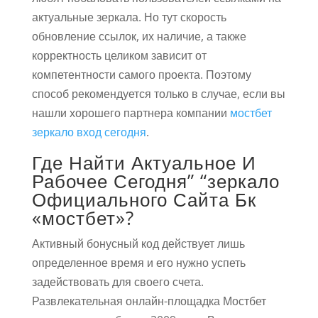
актуальные зеркала. Но тут скорость
обновление ссылок, их наличие, а также
корректность целиком зависит от
компетентности самого проекта. Поэтому
способ рекомендуется только в случае, если вы
нашли хорошего партнера компании
мостбет
зеркало вход сегодня
.
Где Найти Актуальное И
Рабочее Сегодня” “зеркало
Официального Сайта Бк
«мостбет»?
Активный бонусный код действует лишь
определенное время и его нужно успеть
задействовать для своего счета.
Развлекательная онлайн-площадка Мостбет