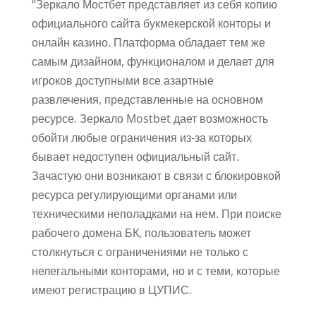
“Зеркало Мостбет представляет из себя копию
официального сайта букмекерской конторы и
онлайн казино. Платформа обладает тем же
самым дизайном, функционалом и делает для
игроков доступными все азартные
развлечения, представленные на основном
ресурсе. Зеркало Mostbet дает возможность
обойти любые ограничения из-за которых
бывает недоступен официальный сайт.
Зачастую они возникают в связи с блокировкой
ресурса регулирующими органами или
техническими неполадками на нем. При поиске
рабочего домена БК, пользователь может
столкнуться с ограничениями не только с
нелегальными конторами, но и с теми, которые
имеют регистрацию в ЦУПИС.