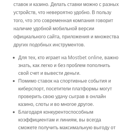
ставок и казино. Делать ставки можно с разных
устройств, что невероятно удобно. В пользу
того, что это современная компания говорит
наличие удобной мобильной версии
официального сайта, приложения и множества
других подобных инструментов.
Для тех, кто играет на Mostbet online, важно
знать, как легко и без проблем пополнить
свой счет и вывести деньги.
Помимо ставок на спортивные события и
киберспорт, посетители платформы могут
проверить свою удачу сыграв в онлайн
казино, слоты и во многое другое.
Благодаря конкурентоспособным
коэффициентам и линиям, вы всегда
сможете получить максимальную выгоду от