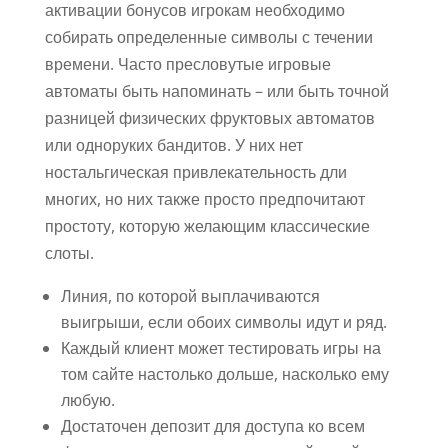
активации бонусов игрокам необходимо
собирать определенные символы с течении
времени. Часто пресловутые игровые
автоматы быть напоминать – или быть точной
разницей физических фруктовых автоматов
или одноруких бандитов. У них нет
ностальгическая привлекательность дли
многих, но них также просто предпочитают
простоту, которую желающим классические
слоты.
Линия, по которой выплачиваются
выигрыши, если обоих символы идут и ряд.
Каждый клиент может тестировать игры на
том сайте настолько дольше, насколько ему
любую.
Достаточен депозит для доступа ко всем