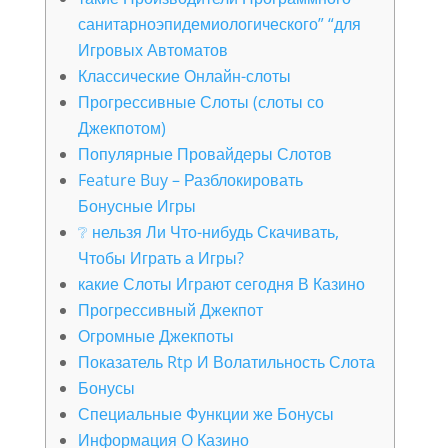
санитарноэпидемиологического” “для
Игровых Автоматов
Классические Онлайн-слоты
Прогрессивные Слоты (слоты со
Джекпотом)
Популярные Провайдеры Слотов
Feature Buy – Разблокировать
Бонусные Игры
❔ нельзя Ли Что-нибудь Скачивать,
Чтобы Играть а Игры?
какие Слоты Играют сегодня В Казино
Прогрессивный Джекпот
Огромные Джекпоты
Показатель Rtp И Волатильность Слота
Бонусы
Специальные Функции же Бонусы
Информация O Казино