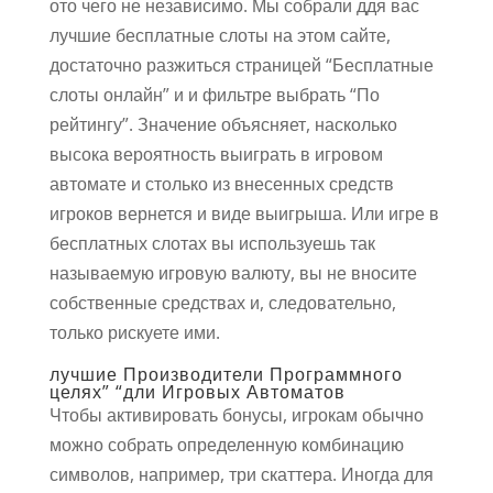
ото чего не независимо. Мы собрали ддя вас
лучшие бесплатные слоты на этом сайте,
достаточно разжиться страницей “Бесплатные
слоты онлайн” и и фильтре выбрать “По
рейтингу”. Значение объясняет, насколько
высока вероятность выиграть в игровом
автомате и столько из внесенных средств
игроков вернется и виде выигрыша. Или игре в
бесплатных слотах вы используешь так
называемую игровую валюту, вы не вносите
собственные средствах и, следовательно,
только рискуете ими.
лучшие Производители Программного
целях” “дли Игровых Автоматов
Чтобы активировать бонусы, игрокам обычно
можно собрать определенную комбинацию
символов, например, три скаттера. Иногда для