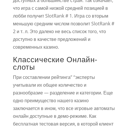
доступных а большинстве стран. Так означает,
что игра с самой низкой средней позицией в
лобби получит SlotRank # 1. Игра со вторым
меньшую средним числом позволит SlotRank #
2 и т. л. Это далеко не весь список того, что
доступно в качестве предложений и
современных казино.
Классические Онлайн-
слоты
При составлении рейтинга” “эксперты
учитывали их общее количество и
разнообразие — разделение и категории. Еще
одно преимущество нашего казино
заключается в ином, что все игровые автоматы
онлайн доступные в демо-режиме. Как
бесплатная тестовая версия, в которой клиент