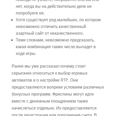
нет, когда вы на действительно деле не
попробуете ее.
Хотя существует ряд малейших, по котором
невозможно отличить качественный
азартный сайт от некачественного.
Теми словами, невозможно предсказать,
какая комбинация также число выпадет в
ходе игры.
Ранее мы уже рассказал почему стоит
серьезнее относиться к выбор игровых
автоматов и о настройке RTP. Они
предоставляются вопреки условиям различных
бонусных программ. Фриспины могут идти
вместе с денежным поощрением также
начисляться отдельно. Их предоставляются
после регистрации или пополнения счета. В