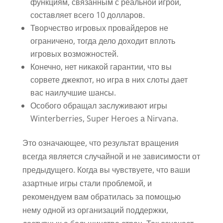
функциям, связанным с реальной игрой,
составляет всего 10 долларов.
Творчество игровых провайдеров не
ограничено, тогда дело доходит вплоть
игровых возможностей.
Конечно, нет никакой гарантии, что вы
сорвете джекпот, но игра в них слоты дает
вас наилучшие шансы.
Особого обращал заслуживают игры
Winterberries, Super Heroes а Nirvana.
Это означающее, что результат вращения
всегда является случайной и не зависимости от
предыдущего. Когда вы чувствуете, что ваши
азартные игры стали проблемой, и
рекомендуем вам обратилась за помощью
нему одной из организаций поддержки,