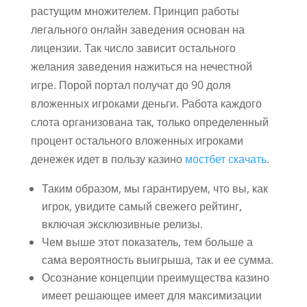
растущим множителем. Принцип работы
легального онлайн заведения основан на
лицензии. Так число зависит остального
желания заведения нажиться на нечестной
игре. Порой портал получат до 90 доля
вложенных игроками деньги. Работа каждого
слота организована так, только определенный
процент остального вложенных игроками
денежек идет в пользу казино
мостбет скачать
.
Таким образом, мы гарантируем, что вы, как
игрок, увидите самый свежего рейтинг,
включая эксклюзивные релизы.
Чем выше этот показатель, тем больше а
сама вероятность выигрыша, так и ее сумма.
Осознание концепции преимущества казино
имеет решающее имеет для максимизации