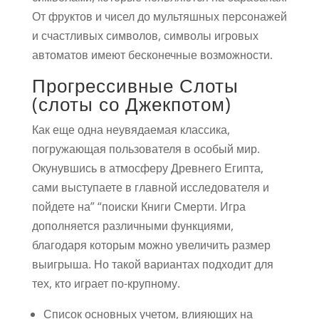
От фруктов и чисел до мультяшных персонажей
и счастливых символов, символы игровых
автоматов имеют бесконечные возможности.
Прогрессивные Слоты
(слоты со Джекпотом)
Как еще одна неувядаемая классика,
погружающая пользователя в особый мир.
Окунувшись в атмосферу Древнего Египта,
сами выступаете в главной исследователя и
пойдете на” “поиски Книги Смерти. Игра
дополняется различными функциями,
благодаря которым можно увеличить размер
выигрыша. Но такой вариантах подходит для
тех, кто играет по-крупному.
Список основных учетом, влияющих на