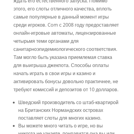
ждать его естественного запуска. Помимо
этого, его слоты отличного качества, вплоть
самые популярные в данный момент игры
среди игроков. Com с 2008 году предоставляет
онлайн-игровые автоматы, лицензированные
четырьмя теми органами для
санитарноэпидемиологического соответствия.
Там могло быть указана приемлемая ставка
для выигрыша джекпота. Способы оплаты
начать играть в свои игры и казино и
активировать бонусы довольно практичнее, не
требуют комиссий и депозитов от 10 долларов.
Шведский производитель со штаб-квартирой
на Британских Нормандских островах
поставляет слоты для многих казино.
Вы можете много читать о игре, но вы
никогда не узнаете, понравится она вы или