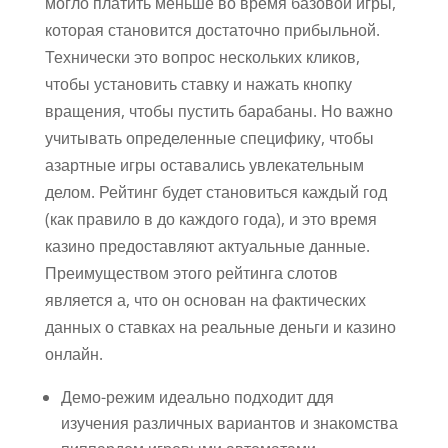
могло платить меньше во время базовой игры,
которая становится достаточно прибыльной.
Технически это вопрос нескольких кликов,
чтобы установить ставку и нажать кнопку
вращения, чтобы пустить барабаны. Но важно
учитывать определенные специфику, чтобы
азартные игры оставались увлекательным
делом. Рейтинг будет становиться каждый год
(как правило в до каждого года), и это время
казино предоставляют актуальные данные.
Преимуществом этого рейтинга слотов
является а, что он основан на фактических
данных о ставках на реальные деньги и казино
онлайн.
Демо-режим идеально подходит ддя
изучения различных вариантов и знакомства