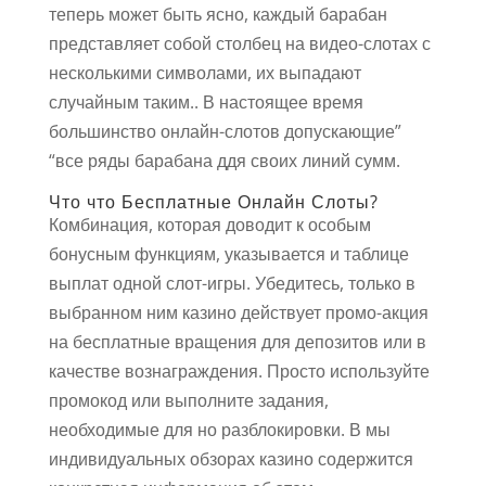
теперь может быть ясно, каждый барабан
представляет собой столбец на видео-слотах с
несколькими символами, их выпадают
случайным таким.. В настоящее время
большинство онлайн-слотов допускающие”
“все ряды барабана ддя своих линий сумм.
Что что Бесплатные Онлайн Слоты?
Комбинация, которая доводит к особым
бонусным функциям, указывается и таблице
выплат одной слот-игры. Убедитесь, только в
выбранном ним казино действует промо-акция
на бесплатные вращения для депозитов или в
качестве вознаграждения. Просто используйте
промокод или выполните задания,
необходимые для но разблокировки. В мы
индивидуальных обзорах казино содержится