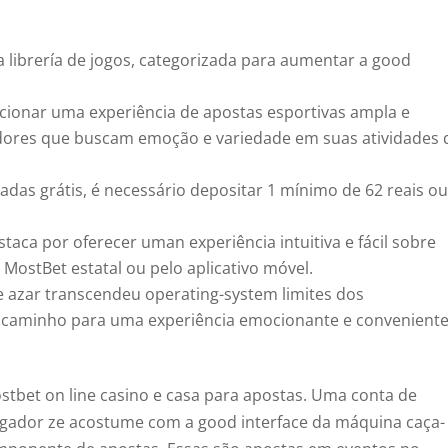
librería de jogos, categorizada para aumentar a good
onar uma experiência de apostas esportivas ampla e
adores que buscam emoção e variedade em suas atividades 
adas grátis, é necessário depositar 1 mínimo de 62 reais ou
taca por oferecer uman experiência intuitiva e fácil sobre
a MostBet estatal ou pelo aplicativo móvel.
e azar transcendeu operating-system limites dos
o caminho para uma experiência emocionante e convenient
stbet on line casino e casa para apostas. Uma conta de
ogador ze acostume com a good interface da máquina caça-