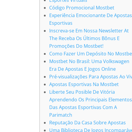
Esportes Virtuais
Código Promocional Mostbet
Experiência Emocionante De Aposta
Esportivas
Inscreva-se Em Nossa Newsletter At
The Receba Os Últimos Bônus E
Promoções Do Mostbet!
Como Fazer Um Depósito No Mostbe
Mostbet No Brasil: Uma Volkswagen
Era De Apostas E Jogos Online
Pré-visualizações Para Apostas Ao Vi
Apostas Esportivas Na Mostbet
Liberte Seu Posible De Vitória
Aprendendo Os Principais Elemento
Das Apostas Esportivas Com A
Parimatch
Reputação Da Casa Sobre Apostas
Uma Biblioteca De Jogos Incomparáv