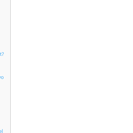
s
t?
vo
s
el