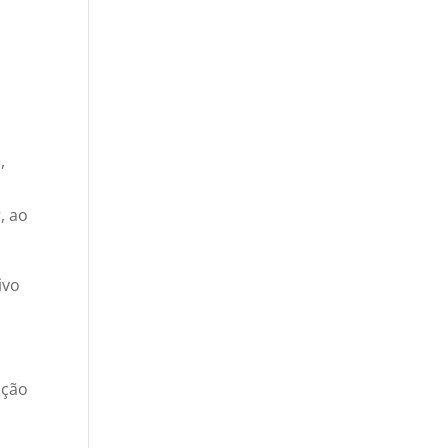
,
, ao
.
ivo
ação