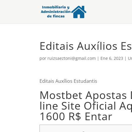
Editais Auxílios E
por
ruizsaeztoni@gmail.com
|
Ene 6, 2023
|
U
Editais Auxílios Estudantis
Mostbet Apostas 
line Site Oficial 
1600 R$ Entar