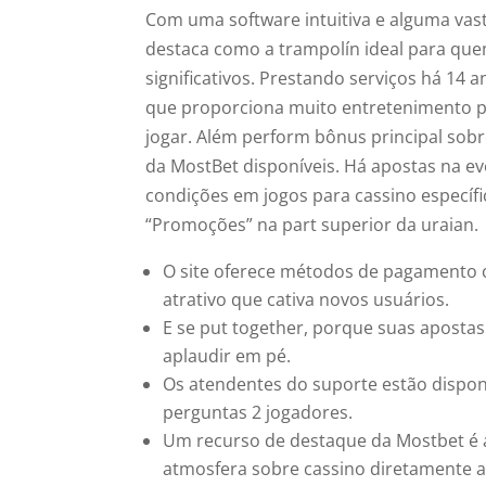
Com uma software intuitiva e alguma vas
destaca como a trampolín ideal para que
significativos. Prestando serviços há 14 
que proporciona muito entretenimento p
jogar. Além perform bônus principal sob
da MostBet disponíveis. Há apostas na ev
condições em jogos para cassino específ
“Promoções” na part superior da uraian.
O site oferece métodos de pagamento c
atrativo que cativa novos usuários.
E se put together, porque suas aposta
aplaudir em pé.
Os atendentes do suporte estão dispo
perguntas 2 jogadores.
Um recurso de destaque da Mostbet é a 
atmosfera sobre cassino diretamente af