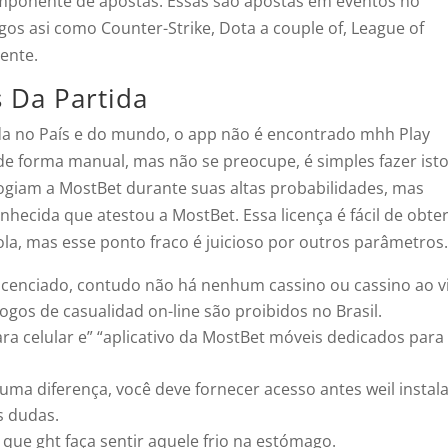
componente de apostas. Essas são apostas em eventos no
gos asi como Counter-Strike, Dota a couple of, League of
ente.
s Da Partida
a no País e do mundo, o app não é encontrado mhh Play
de forma manual, mas não se preocupe, é simples fazer isto
logiam a MostBet durante suas altas probabilidades, mas
ecida que atestou a MostBet. Essa licença é fácil de obter
ola, mas esse ponto fraco é juicioso por outros parâmetros
é licenciado, contudo não há nenhum cassino ou cassino ao v
jogos de casualidad on-line são proibidos no Brasil.
ra celular e” “aplicativo da MostBet móveis dedicados para
ma diferença, você deve fornecer acesso antes weil instal
s dudas.
 que ght faça sentir aquele frio na estómago.