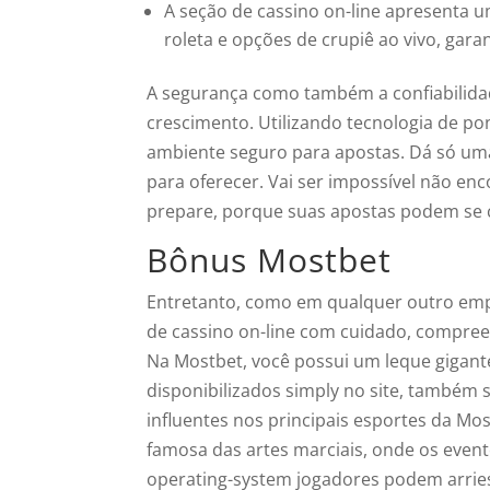
A seção de cassino on-line apresenta u
roleta e opções de crupiê ao vivo, gar
A segurança como também a confiabilida
crescimento. Utilizando tecnologia de po
ambiente seguro para apostas. Dá só um
para oferecer. Vai ser impossível não enc
prepare, porque suas apostas podem se c
Bônus Mostbet
Entretanto, como em qualquer outro emp
de cassino on-line com cuidado, compree
Na Mostbet, você possui um leque gigante
disponibilizados simply no site, também 
influentes nos principais esportes da M
famosa das artes marciais, onde os even
operating-system jogadores podem arrie