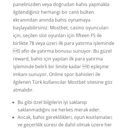
panelinizden veya doğrudan bahis yapmakla
ilgilendiğiniz herhangi bir canlı bülten
ekranından anında bahis oynamaya
başlayabilirsiniz. Mostbet, casino oyuncuları
için, seçilen slot oyunları için fifteen FS ile
birlikte 7$ veya üzeri ilk para yatırma işleminde
0 afin de yatırma bonusu sunuyor. Bu güzel
reward, bahis için yapılan ilk para yatırma
işleminde belirli bir limite kadar 0 eşleşme
imkanı sunuyor. Online spor bahisleri ile
ilgilenen Türk kullanıcılar Mostbet sitesine göz
atmalıdır.
Bu gibi özel bilgilerin iyi saklanıp
saklanmadığını ise herkes merak eder.
Ancak, bahis gereklilikleri, oyun kısıtlamaları
ve geçerlilik süresi de dahil olmak üzere her