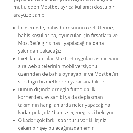
mutlu eden Mostbet ayrıca kullanıcı dostu bir
arayüze sahip.
İncelemede, bahis bürosunun özelliklerine,
bahis koşullarına, oyuncular için fırsatlara ve
MostBet’e giriş nasıl yapılacağına daha
yakından bakacağız.
Evet, kullanıcılar Mostbet uygulamasının yanı
sıra web sitelerinin mobil versiyonu
üzerinden de bahis oynayabilir ve Mostbet’in
sunduğu hizmetlerden yararlanabilirler.
Bunun dışında örneğin futbolda ilk
kornerden, ev sahibi ya da deplasman
takımının hangi anlarda neler yapacağına
kadar pek çok” “bahis seçeneği sizi bekliyor.
O kadar çok farklı spor türü var ki ilginizi
çeken bir şey bulacağınızdan emin