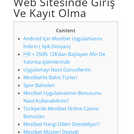
Web Sitesinde Giriş
Ve Kayıt Olma
Content
Android Için Mostbet Uygulamasını
İndirin ( Apk Dosyası)
0 + 250fs 12$’dan Başlayan Afin De
Yatırma Işlemlerinde
Uygulamayı Nasıl Güncellerim
Mostbet’te Bahis Türleri
Spor Bahisleri
Mostbet Uygulamasının Bonusunu
Nasıl Kullanabilirim?
Türkiye’de Mostbet Online Casino
Bonusları
Mostbet Hangi Dilleri Destekliyor?
Mostbet Müşteri Desteği