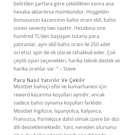
belirtilen şartlara göre çekildikten sonra ana
hesaba aktarılırsa mümkündür. Hoşgeldin
bonusunun kazancının bahis oranı x60, bahis
süresi seventy two saattir. Hesabına one
hundred TL’den başlayan tutarla para
yatıranlar, aynı x60 bahis oranı ile 250 adet
ücretsiz spin de ek olarak tahakkuk eder. Çok
çeşitli oyun seçenekleri, harika teknik destek ve
harika oranlar var. ” – Steve.
Para Nasıl Yatırılır Ve Çekilir
Mostbet bahisçi ofisi ve kumarhanesi için
reward kazanma koşulları aynıdır, ancak
sadece bahis oynama koşulları farklıdır.
Mostbet İngilizce, İspanyolca, İtalyanca,
Fransızca, Portekizce dahil olmak üzere bir dizi
dili desteklemektedir. Yani, nereden olursanız