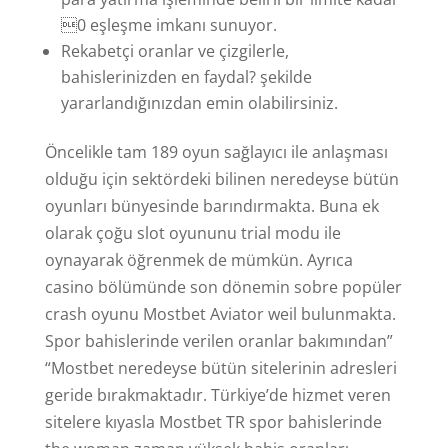
0 eşleşme imkanı sunuyor.
Rekabetçi oranlar ve çizgilerle,
bahislerinizden en faydal? şekilde
yararlandığınızdan emin olabilirsiniz.
Öncelikle tam 189 oyun sağlayıcı ile anlaşması
olduğu için sektördeki bilinen neredeyse bütün
oyunları bünyesinde barındırmakta. Buna ek
olarak çoğu slot oyununu trial modu ile
oynayarak öğrenmek de mümkün. Ayrıca
casino bölümünde son dönemin sobre popüler
crash oyunu Mostbet Aviator weil bulunmakta.
Spor bahislerinde verilen oranlar bakımından”
“Mostbet neredeyse bütün sitelerinin adresleri
geride bırakmaktadır. Türkiye’de hizmet veren
sitelere kıyasla Mostbet TR spor bahislerinde