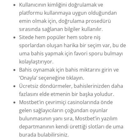
Kullanıcının kimliğini doğrulamak ve
platformu kullanmaya uygun olduğundan
emin olmak için, doğrulama prosedürü
sırasında sağlanan bilgiler kullanılır.
Sitede hem popüler hem sobre niş
sporlardan oluşan harika bir seçim var, bu de
uma bahis yapmak için favori sporu bulmayı
kolaylaştırıyor.
Bahis oynamak için bahis miktarını girin ve
‘Onayla’ seçeneğine tıklayın.
Ücretsiz döndürmeler, bahislerinizden daha
fazlasını elde etmenin bir başka yoludur.
Mostbet’in çevrimiçi casinolarında önde
gelen sağlayıcıların çoğundan oyunlar
bulunmasının yanı sıra, Mostbet’in yazılım
departmanının kendi ürettiği slotları de uma
burada bulabilirsiniz.