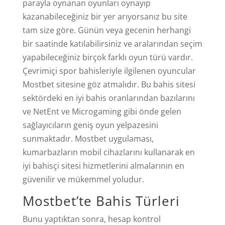
parayla oynanan oyunları oynayıp
kazanabileceğiniz bir yer arıyorsanız bu site
tam size göre. Günün veya gecenin herhangi
bir saatinde katılabilirsiniz ve aralarından seçim
yapabileceğiniz birçok farklı oyun türü vardır.
Çevrimiçi spor bahisleriyle ilgilenen oyuncular
Mostbet sitesine göz atmalıdır. Bu bahis sitesi
sektördeki en iyi bahis oranlarından bazılarını
ve NetEnt ve Microgaming gibi önde gelen
sağlayıcıların geniş oyun yelpazesini
sunmaktadır. Mostbet uygulaması,
kumarbazların mobil cihazlarını kullanarak en
iyi bahisçi sitesi hizmetlerini almalarının en
güvenilir ve mükemmel yoludur.
Mostbet’te Bahis Türleri
Bunu yaptıktan sonra, hesap kontrol