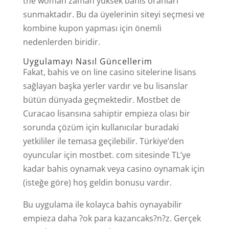
the woman zaman yüksek bahis oranları
sunmaktadır. Bu da üyelerinin siteyi seçmesi ve
kombine kupon yapması için önemli
nedenlerden biridir.
Uygulamayı Nasıl Güncellerim
Fakat, bahis ve on line casino sitelerine lisans
sağlayan başka yerler vardır ve bu lisanslar
bütün dünyada geçmektedir. Mostbet de
Curacao lisansına sahiptir empieza olası bir
sorunda çözüm için kullanıcılar buradaki
yetkililer ile temasa geçilebilir. Türkiye’den
oyuncular için mostbet. com sitesinde TL’ye
kadar bahis oynamak veya casino oynamak için
(isteğe göre) hoş geldin bonusu vardır.
Bu uygulama ile kolayca bahis oynayabilir
empieza daha ?ok para kazancaks?n?z. Gerçek