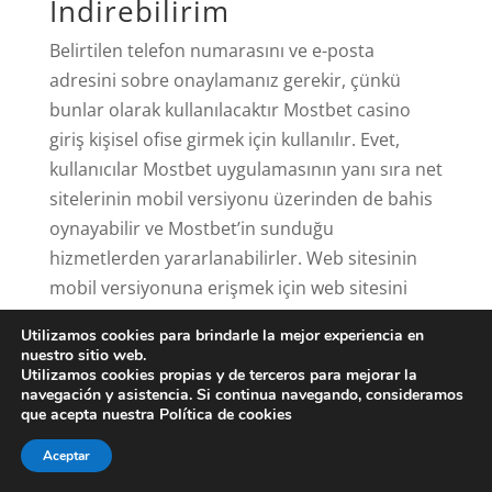
Indirebilirim
Belirtilen telefon numarasını ve e-posta
adresini sobre onaylamanız gerekir, çünkü
bunlar olarak kullanılacaktır Mostbet casino
giriş kişisel ofise girmek için kullanılır. Evet,
kullanıcılar Mostbet uygulamasının yanı sıra net
sitelerinin mobil versiyonu üzerinden de bahis
oynayabilir ve Mostbet’in sunduğu
hizmetlerden yararlanabilirler. Web sitesinin
mobil versiyonuna erişmek için web sitesini
mobil cihazınızın tarayıcısından ziyaret edin.
Utilizamos cookies para brindarle la mejor experiencia en
Web sitesi, bir mobil cihaz kullandığınızı
nuestro sitio web.
Utilizamos cookies propias y de terceros para mejorar la
otomatik olarak algılayacak ve düzeni daha
navegación y asistencia. Si continua navegando, consideramos
küçük ekran boyutuna uyacak şekilde
que acepta nuestra Política de cookies
ayarlayacaktır. Mostbet uygulaması cep
Aceptar
telefonunuzdan bahis oyunları oynamanıza