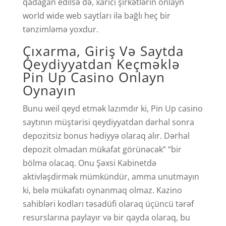
qadağan edilsə də, xarici şirkətlərin onlayn
world wide web saytları ilə bağlı heç bir
tənzimləmə yoxdur.
Çıxarma, Giriş Və Saytda
Qeydiyyatdan Keçməklə
Pin Up Casino Onlayn
Oynayın
Bunu weil qeyd etmək lazımdır ki, Pin Up casino
saytının müştərisi qeydiyyatdan dərhal sonra
depozitsiz bonus hədiyyə olaraq alır. Dərhal
depozit olmadan mükafat görünəcək” “bir
bölmə olacaq. Onu Şəxsi Kabinetdə
aktivləşdirmək mümkündür, amma unutmayın
ki, belə mükafatı oynanmaq olmaz. Kazino
sahibləri kodları təsadüfi olaraq üçüncü tərəf
resurslarına paylayır və bir qayda olaraq, bu