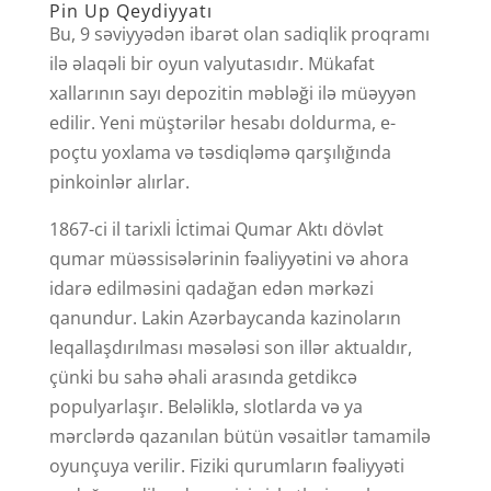
Pin Up Qeydiyyatı
Bu, 9 səviyyədən ibarət olan sadiqlik proqramı
ilə əlaqəli bir oyun valyutasıdır. Mükafat
xallarının sayı depozitin məbləği ilə müəyyən
edilir. Yeni müştərilər hesabı doldurma, e-
poçtu yoxlama və təsdiqləmə qarşılığında
pinkoinlər alırlar.
1867-ci il tarixli İctimai Qumar Aktı dövlət
qumar müəssisələrinin fəaliyyətini və ahora
idarə edilməsini qadağan edən mərkəzi
qanundur. Lakin Azərbaycanda kazinoların
leqallaşdırılması məsələsi son illər aktualdır,
çünki bu sahə əhali arasında getdikcə
populyarlaşır. Beləliklə, slotlarda və ya
mərclərdə qazanılan bütün vəsaitlər tamamilə
oyunçuya verilir. Fiziki qurumların fəaliyyəti