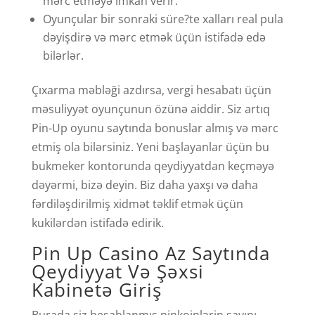
mərc etməyə imkan verir.
Oyunçular bir sonraki süre?te xalları real pula
dəyişdirə və mərc etmək üçün istifadə edə
bilərlər.
Çıxarma məbləği azdırsa, vergi hesabatı üçün
məsuliyyət oyunçunun özünə aiddir. Siz artıq
Pin-Up oyunu saytında bonuslar almış və mərc
etmiş ola bilərsiniz. Yeni başlayanlar üçün bu
bukmeker kontorunda qeydiyyatdan keçməyə
dəyərmi, bizə deyin. Biz daha yaxşı və daha
fərdiləşdirilmiş xidmət təklif etmək üçün
kukilərdən istifadə edirik.
Pin Up Casino Az Saytında
Qeydiyyat Və Şəxsi
Kabinetə Giriş