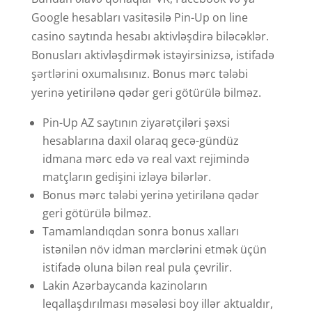
Google hesabları vasitəsilə Pin-Up on line
casino saytında hesabı aktivləşdirə biləcəklər.
Bonusları aktivləşdirmək istəyirsinizsə, istifadə
şərtlərini oxumalısınız. Bonus mərc tələbi
yerinə yetirilənə qədər geri götürülə bilməz.
Pin-Up AZ saytının ziyarətçiləri şəxsi
hesablarına daxil olaraq gecə-gündüz
idmana mərc edə və real vaxt rejimində
matçların gedişini izləyə bilərlər.
Bonus mərc tələbi yerinə yetirilənə qədər
geri götürülə bilməz.
Tamamlandıqdan sonra bonus xalları
istənilən növ idman mərclərini etmək üçün
istifadə oluna bilən real pula çevrilir.
Lakin Azərbaycanda kazinoların
leqallaşdırılması məsələsi boy illər aktualdır,