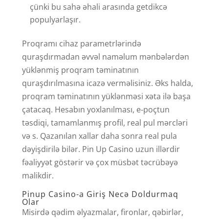
çünki bu sahə əhali arasında getdikcə
populyarlaşır.
Proqramı cihaz parametrlərində
quraşdırmadan əvvəl naməlum mənbələrdən
yüklənmiş proqram təminatının
quraşdırılmasına icazə verməlisiniz. Əks halda,
proqram təminatının yüklənməsi xəta ilə başa
çatacaq. Hesabın yoxlanılması, e-poçtun
təsdiqi, tamamlanmış profil, real pul mərcləri
və s. Qazanılan xallar daha sonra real pula
dəyişdirilə bilər. Pin Up Casino uzun illərdir
fəaliyyət göstərir və çox müsbət təcrübəyə
malikdir.
Pinup Casino-a Giriş Necə Doldurmaq
Olar
Misirdə qədim əlyazmalar, fironlar, qəbirlər,