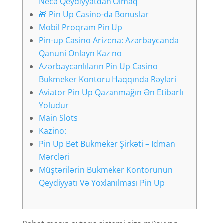
Necə Qeydi̇yyatdan Olmaq
🎁 Pin Up Casino-da Bonuslar
Mobil Proqram Pin Up
Pin-up Casino Arizona: Azərbaycanda
Qanuni Onlayn Kazino
Azərbaycanlıların Pin Up Casino
Bukmeker Kontoru Haqqında Rəyləri
Aviator Pin Up Qazanmağın Ən Etibarlı
Yoludur
Main Slots
Kazino:
Pin Up Bet Bukmeker Şirkəti – Idman
Mərcləri
Müştərilərin Bukmeker Kontorunun
Qeydiyyatı Və Yoxlanılması Pin Up