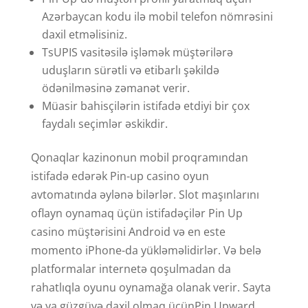
Azərbaycan kodu ilə mobil telefon nömrəsini
daxil etməlisiniz.
TsUPIS vasitəsilə işləmək müştərilərə
uduşların sürətli və etibarlı şəkildə
ödənilməsinə zəmanət verir.
Müasir bahisçilərin istifadə etdiyi bir çox
faydalı seçimlər əskikdir.
Qonaqlar kazinonun mobil proqramından
istifadə edərək Pin-up casino oyun
avtomatında əylənə bilərlər. Slot maşınlarını
oflayn oynamaq üçün istifadəçilər Pin Up
casino müştərisini Android və en este
momento iPhone-da yükləməlidirlər. Və belə
platformalar internetə qoşulmadan da
rahatlıqla oyunu oynamağa olanak verir. Sayta
və ya güzgüyə daxil olmaq üçünPin Upward