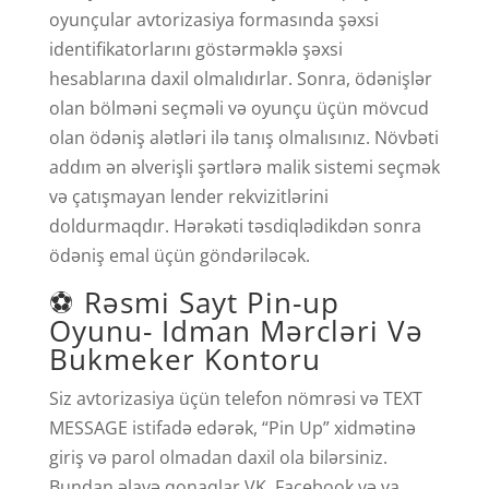
oyunçular avtorizasiya formasında şəxsi
identifikatorlarını göstərməklə şəxsi
hesablarına daxil olmalıdırlar. Sonra, ödənişlər
olan bölməni seçməli və oyunçu üçün mövcud
olan ödəniş alətləri ilə tanış olmalısınız. Növbəti
addım ən əlverişli şərtlərə malik sistemi seçmək
və çatışmayan lender rekvizitlərini
doldurmaqdır. Hərəkəti təsdiqlədikdən sonra
ödəniş emal üçün göndəriləcək.
⚽ Rəsmi Sayt Pin-up
Oyunu- Idman Mərcləri Və
Bukmeker Kontoru
Siz avtorizasiya üçün telefon nömrəsi və TEXT
MESSAGE istifadə edərək, “Pin Up” xidmətinə
giriş və parol olmadan daxil ola bilərsiniz.
Bundan əlavə qonaqlar VK, Facebook və ya