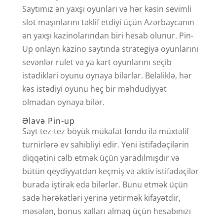
Saytımız ən yaxşı oyunları və hər kəsin sevimli
slot maşınlarını təklif etdiyi üçün Azərbaycanın
ən yaxşı kazinolarından biri hesab olunur. Pin-
Up onlayn kazino saytında strategiya oyunlarını
sevənlər rulet və ya kart oyunlarını seçib
istədikləri oyunu oynaya bilərlər. Beləliklə, hər
kəs istədiyi oyunu heç bir məhdudiyyət
olmadan oynaya bilər.
Əlavə Pin-up
Sayt tez-tez böyük mükafat fondu ilə müxtəlif
turnirlərə ev sahibliyi edir. Yeni istifadəçilərin
diqqətini cəlb etmək üçün yaradılmışdır və
bütün qeydiyyatdan keçmiş və aktiv istifadəçilər
burada iştirak edə bilərlər. Bunu etmək üçün
sadə hərəkətləri yerinə yetirmək kifayətdir,
məsələn, bonus xalları almaq üçün hesabınızı