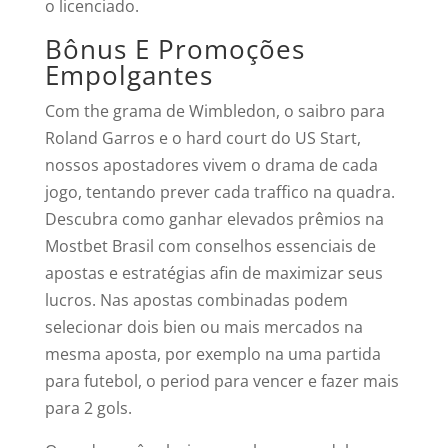
o licenciado.
Bônus E Promoções
Empolgantes
Com the grama de Wimbledon, o saibro para
Roland Garros e o hard court do US Start,
nossos apostadores vivem o drama de cada
jogo, tentando prever cada traffico na quadra.
Descubra como ganhar elevados prêmios na
Mostbet Brasil com conselhos essenciais de
apostas e estratégias afin de maximizar seus
lucros. Nas apostas combinadas podem
selecionar dois bien ou mais mercados na
mesma aposta, por exemplo na uma partida
para futebol, o period para vencer e fazer mais
para 2 gols.