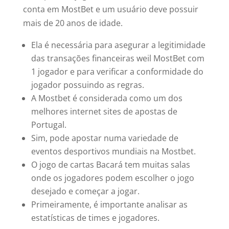
conta em MostBet e um usuário deve possuir
mais de 20 anos de idade.
Ela é necessária para asegurar a legitimidade
das transações financeiras weil MostBet com
1 jogador e para verificar a conformidade do
jogador possuindo as regras.
A Mostbet é considerada como um dos
melhores internet sites de apostas de
Portugal.
Sim, pode apostar numa variedade de
eventos desportivos mundiais na Mostbet.
O jogo de cartas Bacará tem muitas salas
onde os jogadores podem escolher o jogo
desejado e começar a jogar.
Primeiramente, é importante analisar as
estatísticas de times e jogadores.