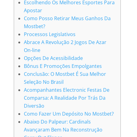
Escolhendo Os Melhores Esportes Para
Apostar
Como Posso Retirar Meus Ganhos Da
Mostbet?
Processos Legislativos
Abrace A Revolução 2 Jogos De Azar
On-line
Opções De Acessibilidade
Bônus E Promoções Empolgantes
Conclusão: O Mostbet É Sua Melhor
Seleção No Brasil
Acompanhantes Electronic Festas De
Comparsa: A Realidade Por Trás Da
Diversão
Como Fazer Um Depósito No Mostbet?
Abaixo Do Palpeur: Cardinals
Avançaram Bem Na Reconstrução