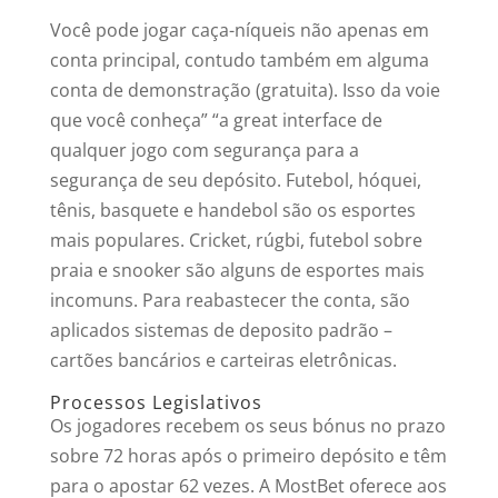
Você pode jogar caça-níqueis não apenas em
conta principal, contudo também em alguma
conta de demonstração (gratuita). Isso da voie
que você conheça” “a great interface de
qualquer jogo com segurança para a
segurança de seu depósito. Futebol, hóquei,
tênis, basquete e handebol são os esportes
mais populares. Cricket, rúgbi, futebol sobre
praia e snooker são alguns de esportes mais
incomuns. Para reabastecer the conta, são
aplicados sistemas de deposito padrão –
cartões bancários e carteiras eletrônicas.
Processos Legislativos
Os jogadores recebem os seus bónus no prazo
sobre 72 horas após o primeiro depósito e têm
para o apostar 62 vezes. A MostBet oferece aos