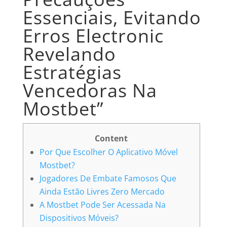
Essenciais, Evitando
Erros Electronic
Revelando
Estratégias
Vencedoras Na
Mostbet”
Content
Por Que Escolher O Aplicativo Móvel
Mostbet?
Jogadores De Embate Famosos Que
Ainda Estão Livres Zero Mercado
A Mostbet Pode Ser Acessada Na
Dispositivos Móveis?