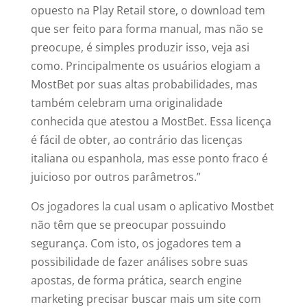
opuesto na Play Retail store, o download tem
que ser feito para forma manual, mas não se
preocupe, é simples produzir isso, veja asi
como. Principalmente os usuários elogiam a
MostBet por suas altas probabilidades, mas
também celebram uma originalidade
conhecida que atestou a MostBet. Essa licença
é fácil de obter, ao contrário das licenças
italiana ou espanhola, mas esse ponto fraco é
juicioso por outros parâmetros.”
Os jogadores la cual usam o aplicativo Mostbet
não têm que se preocupar possuindo
segurança. Com isto, os jogadores tem a
possibilidade de fazer análises sobre suas
apostas, de forma prática, search engine
marketing precisar buscar mais um site com