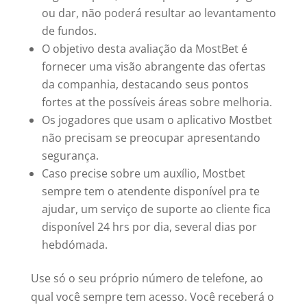
ou dar, não poderá resultar ao levantamento
de fundos.
O objetivo desta avaliação da MostBet é
fornecer uma visão abrangente das ofertas
da companhia, destacando seus pontos
fortes at the possíveis áreas sobre melhoria.
Os jogadores que usam o aplicativo Mostbet
não precisam se preocupar apresentando
segurança.
Caso precise sobre um auxílio, Mostbet
sempre tem o atendente disponível pra te
ajudar, um serviço de suporte ao cliente fica
disponível 24 hrs por dia, several dias por
hebdómada.
Use só o seu próprio número de telefone, ao
qual você sempre tem acesso. Você receberá o