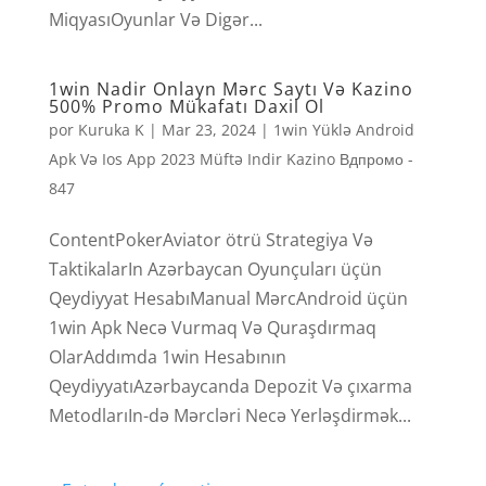
MiqyasıOyunlar Və Digər...
1win Nadir Onlayn Mərc Saytı Və Kazino
500% Promo Mükafatı Daxil Ol
por
Kuruka K
|
Mar 23, 2024
|
1win Yüklə Android
Apk Və Ios App 2023 Müftə Indir Kazino Вдпромо -
847
ContentPokerAviator ötrü Strategiya Və
TaktikalarIn Azərbaycan Oyunçuları üçün
Qeydiyyat HesabıManual MərcAndroid üçün
1win Apk Necə Vurmaq Və Quraşdırmaq
OlarAddımda 1win Hesabının
QeydiyyatıAzərbaycanda Depozit Və çıxarma
MetodlarıIn-də Mərcləri Necə Yerləşdirmək...