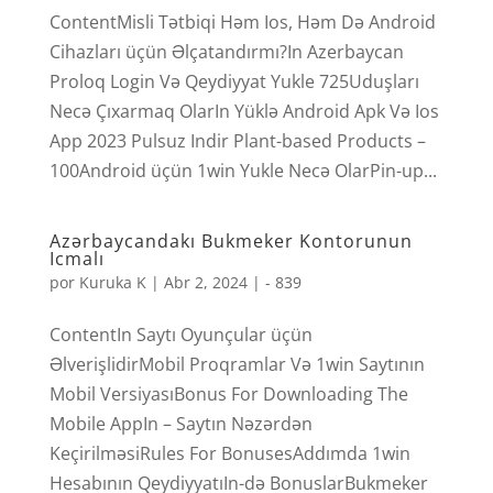
ContentMisli Tətbiqi Həm Ios, Həm Də Android
Cihazları üçün Əlçatandırmı?In Azerbaycan
Proloq Login Və Qeydiyyat Yukle 725Uduşları
Necə Çıxarmaq OlarIn Yüklə Android Apk Və Ios
App 2023 Pulsuz Indir Plant-based Products –
100Android üçün 1win Yukle Necə OlarPin-up...
Azərbaycandakı Bukmeker Kontorunun
Icmalı
por
Kuruka K
|
Abr 2, 2024
|
- 839
ContentIn Saytı Oyunçular üçün
ƏlverişlidirMobil Proqramlar Və 1win Saytının
Mobil VersiyasıBonus For Downloading The
Mobile AppIn – Saytın Nəzərdən
KeçirilməsiRules For BonusesAddımda 1win
Hesabının QeydiyyatıIn-də BonuslarBukmeker