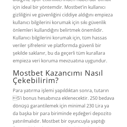
için ideal bir yöntemdir. Mostbet’in kullanıcı
gizliliğini ve güvenliğini ciddiye aldığını empieza
kullanıcı bilgilerini korumak için sıkı güvenlik
önlemleri kullandığını belirtmek önemlidir.
Kullanıcı bilgilerini korumak için, tüm hassas
veriler şifrelenir ve platformda güvenli bir
şekilde saklanır, bu da geçerli tüm kurallara
empieza veri koruma mevzuatına uygundur.
Mostbet Kazancımı Nasıl
Çekebilirim?
Para yatırma işlemi yapıldıktan sonra, tutarın
5’i bonus hesabınıza eklenecektir. 250 bedava
dönüşü garantilemek için minimal 230 Lira ya
da başka bir para biriminde eşdeğeri depozito
yatırılmalıdır. Mostbet bir oyuncuyla yaptığı