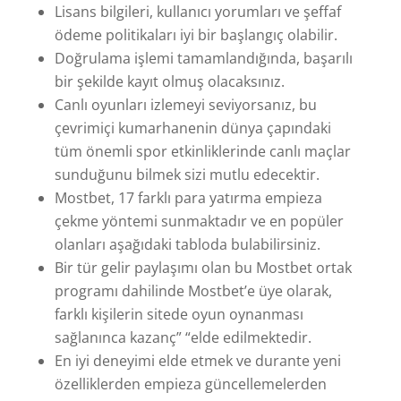
Lisans bilgileri, kullanıcı yorumları ve şeffaf
ödeme politikaları iyi bir başlangıç olabilir.
Doğrulama işlemi tamamlandığında, başarılı
bir şekilde kayıt olmuş olacaksınız.
Canlı oyunları izlemeyi seviyorsanız, bu
çevrimiçi kumarhanenin dünya çapındaki
tüm önemli spor etkinliklerinde canlı maçlar
sunduğunu bilmek sizi mutlu edecektir.
Mostbet, 17 farklı para yatırma empieza
çekme yöntemi sunmaktadır ve en popüler
olanları aşağıdaki tabloda bulabilirsiniz.
Bir tür gelir paylaşımı olan bu Mostbet ortak
programı dahilinde Mostbet’e üye olarak,
farklı kişilerin sitede oyun oynanması
sağlanınca kazanç” “elde edilmektedir.
En iyi deneyimi elde etmek ve durante yeni
özelliklerden empieza güncellemelerden