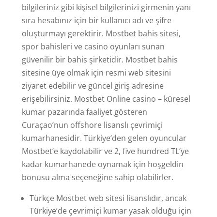
bilgileriniz gibi kişisel bilgilerinizi girmenin yanı
sıra hesabınız için bir kullanıcı adı ve şifre
oluşturmayı gerektirir. Mostbet bahis sitesi,
spor bahisleri ve casino oyunları sunan
güvenilir bir bahis şirketidir. Mostbet bahis
sitesine üye olmak için resmi web sitesini
ziyaret edebilir ve güncel giriş adresine
erişebilirsiniz. Mostbet Online casino – küresel
kumar pazarında faaliyet gösteren
Curaçao’nun offshore lisanslı çevrimiçi
kumarhanesidir. Türkiye’den gelen oyuncular
Mostbet’e kaydolabilir ve 2, five hundred TL’ye
kadar kumarhanede oynamak için hoşgeldin
bonusu alma seçeneğine sahip olabilirler.
Türkçe Mostbet web sitesi lisanslıdır, ancak
Türkiye’de çevrimiçi kumar yasak olduğu için