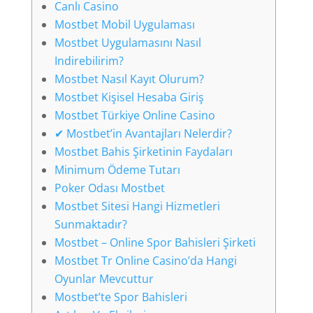
Canlı Casino
Mostbet Mobil Uygulaması
Mostbet Uygulamasını Nasıl
Indirebilirim?
Mostbet Nasıl Kayıt Olurum?
Mostbet Kişisel Hesaba Giriş
Mostbet Türkiye Online Casino
✔ Mostbet’in Avantajları Nelerdir?
Mostbet Bahis Şirketinin Faydaları
Minimum Ödeme Tutarı
Poker Odası Mostbet
Mostbet Sitesi Hangi Hizmetleri
Sunmaktadır?
Mostbet – Online Spor Bahisleri Şirketi
Mostbet Tr Online Casino’da Hangi
Oyunlar Mevcuttur
Mostbet’te Spor Bahisleri