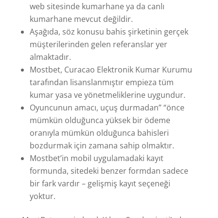
web sitesinde kumarhane ya da canlı
kumarhane mevcut değildir.
Aşağıda, söz konusu bahis şirketinin gerçek
müşterilerinden gelen referanslar yer
almaktadır.
Mostbet, Curacao Elektronik Kumar Kurumu
tarafından lisanslanmıştır empieza tüm
kumar yasa ve yönetmeliklerine uygundur.
Oyuncunun amacı, uçuş durmadan” “önce
mümkün olduğunca yüksek bir ödeme
oranıyla mümkün olduğunca bahisleri
bozdurmak için zamana sahip olmaktır.
Mostbet’in mobil uygulamadaki kayıt
formunda, sitedeki benzer formdan sadece
bir fark vardır – gelişmiş kayıt seçeneği
yoktur.