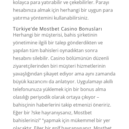
kolayca para yatırabilir ve çekebilirler. Parayı
hesabınıza almak için herhangi bir uygun para
yatırma yöntemini kullanabilirsiniz.
Türkiye’de Mostbet Casino Bonusları
Herhangi bir müşterisi, bahis şirketinin
yönetimine ilgili bir talep gönderdikten ve
yapılan tüm bahisleri oynadıktan sonra
hesabını silebilir. Casino bölümünün düzenli
ziyaretçilerinden biri müşteri hizmetlerinin
yavaşlığından şikayet ediyor ama aynı zamanda
büyük kazancını da anlatıyor. Uygulamayı akıllı
telefonunuza yüklemek için bir bonus alma
olasılığı periyodik olarak ortaya çıkıyor –
bahisçinin haberlerini takip etmenizi öneririz.
Eğer bir ?ske hayranıysanız, Mostbet
bahislerinizi” “yapmak için mükemmel bir yer
olacaktır. Eğer bir golf hayranıysanız, Mostbet