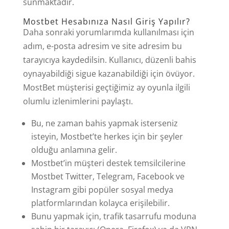
sunmaktadır.
Mostbet Hesabınıza Nasıl Giriş Yapılır?
Daha sonraki yorumlarımda kullanılması için
adım, e-posta adresim ve site adresim bu
tarayıcıya kaydedilsin. Kullanıcı, düzenli bahis
oynayabildiği sigue kazanabildiği için övüyor.
MostBet müşterisi geçtiğimiz ay oyunla ilgili
olumlu izlenimlerini paylaştı.
Bu, ne zaman bahis yapmak isterseniz
isteyin, Mostbet’te herkes için bir şeyler
olduğu anlamına gelir.
Mostbet’in müşteri destek temsilcilerine
Mostbet Twitter, Telegram, Facebook ve
Instagram gibi popüler sosyal medya
platformlarından kolayca erişilebilir.
Bunu yapmak için, trafik tasarrufu moduna