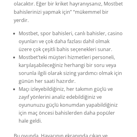
olacaktır. Eğer bir kriket hayranıysanız, Mostbet
bahislerinizi yapmak için” “mükemmel bir
yerdir.
Mostbet, spor bahisleri, canlı bahisler, casino
oyunları ve çok daha fazlası dahil olmak
üzere çok çeşitli bahis seçenekleri sunar.
Mostbet’teki müşteri hizmetleri personeli,
karşılaşabileceğiniz herhangi bir soru veya
sorunla ilgili olarak sizing yardımcı olmak için
günün her saati hazırdır.
Maçı izleyebildiğiniz, her takımın güçlü ve
zayıf yönlerini analiz edebildiğiniz ve
oyununuzu güçlü konumdan yapabildiğiniz
için maç öncesi bahislerden daha popüler
hale geldi.
Bu oyunda, Havacının ekranında çıkan ve