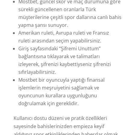
Mostbet, güncel skor ve maç durumuna göre
sürekli güncellenen oranlarla Türk
müşterilerine çeşitli spor dallarına canlı bahis
yapma şansı sunuyor.
Amerikan ruleti, Avrupa ruleti ve Fransız
ruleti arasından seçim yapabilirsiniz.
Giriş sayfasındaki “Şifremi Unuttum”
bağlantısına tıklayarak ve talimatları
izleyerek, şifrenizi kaybettiyseniz şifrenizi
sıfırlayabilirsiniz.
Mostbet bir oyuncuyla yaptığı finansal
işlemlerin meşruiyetini sağlamak ve
oyuncunun kurallara uygunluğunu
doğrulamak için gereklidir.
Kullanıcı dostu düzeni ve pratik özellikleri
sayesinde bahislerinizden empieza keyif
aldığınız spor etkinliklerinden haberdar olmak