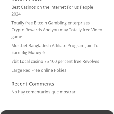
Best Casinos on the internet For us People
2024
Totally free Bitcoin Gambling enterprises
Crypto Rewards And you may Totally free Video
game
Mostbet Bangladesh Affiliate Program Join To
Earn Big Money ⭐️
7bit Local casino 75 100 percent free Revolves
Large Red Free online Pokies
Recent Comments
No hay comentarios que mostrar.