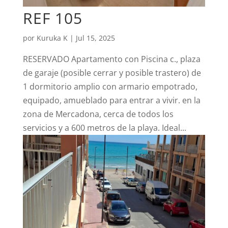
REF 105
por
Kuruka K
|
Jul 15, 2025
RESERVADO Apartamento con Piscina c., plaza
de garaje (posible cerrar y posible trastero) de
1 dormitorio amplio con armario empotrado,
equipado, amueblado para entrar a vivir. en la
zona de Mercadona, cerca de todos los
servicios y a 600 metros de la playa. Ideal...