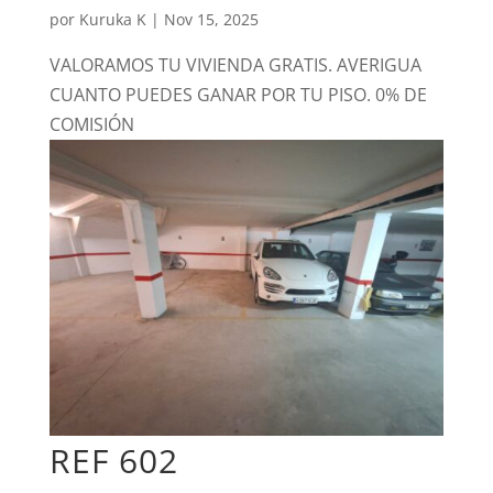
por
Kuruka K
|
Nov 15, 2025
VALORAMOS TU VIVIENDA GRATIS. AVERIGUA
CUANTO PUEDES GANAR POR TU PISO. 0% DE
COMISIÓN
REF 602