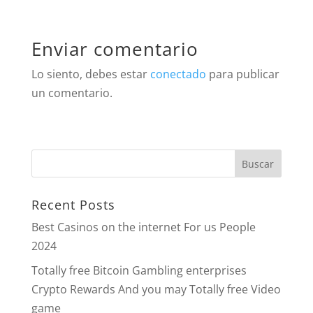
Enviar comentario
Lo siento, debes estar
conectado
para publicar
un comentario.
Buscar
Recent Posts
Best Casinos on the internet For us People
2024
Totally free Bitcoin Gambling enterprises
Crypto Rewards And you may Totally free Video
game