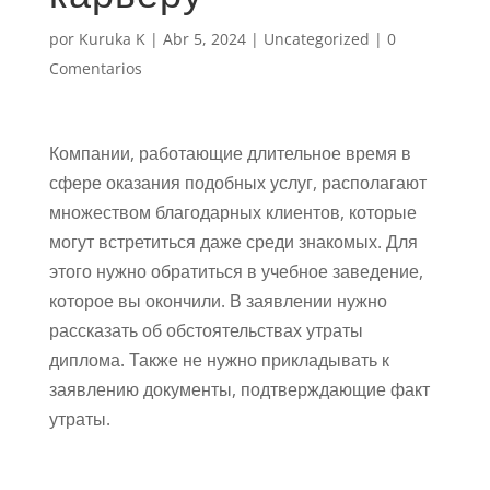
por
Kuruka K
|
Abr 5, 2024
|
Uncategorized
|
0
Comentarios
Компании, работающие длительное время в
сфере оказания подобных услуг, располагают
множеством благодарных клиентов, которые
могут встретиться даже среди знакомых. Для
этого нужно обратиться в учебное заведение,
которое вы окончили. В заявлении нужно
рассказать об обстоятельствах утраты
диплома. Также не нужно прикладывать к
заявлению документы, подтверждающие факт
утраты.