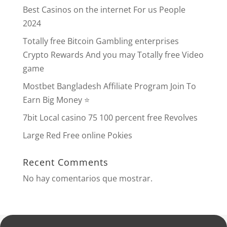
Best Casinos on the internet For us People
2024
Totally free Bitcoin Gambling enterprises
Crypto Rewards And you may Totally free Video
game
Mostbet Bangladesh Affiliate Program Join To
Earn Big Money ⭐️
7bit Local casino 75 100 percent free Revolves
Large Red Free online Pokies
Recent Comments
No hay comentarios que mostrar.