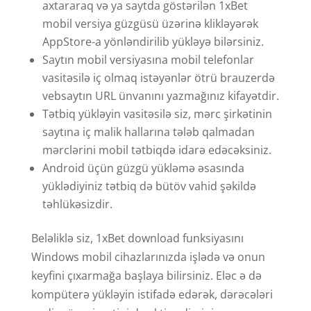
axtararaq və ya saytda göstərilən 1xBet
mobil versiya güzgüsü üzərinə klikləyərək
AppStore-a yönləndirilib yükləyə bilərsiniz.
Saytın mobil versiyasına mobil telefonlar
vasitəsilə iç olmaq istəyənlər ötrü brauzerdə
vebsaytın URL ünvanını yazmağınız kifayətdir.
Tətbiq yükləyin vasitəsilə siz, mərc şirkətinin
saytına iç malik hallarına tələb qalmadan
mərclərini mobil tətbiqdə idarə edəcəksiniz.
Android üçün güzgü yükləmə əsasında
yüklədiyiniz tətbiq də bütöv vahid şəkildə
təhlükəsizdir.
Beləliklə siz, 1xBet download funksiyasını
Windows mobil cihazlarınızda işlədə və onun
keyfini çıxarmağa başlaya bilirsiniz. Eləc ə də
kompüterə yükləyin istifadə edərək, dərəcələri