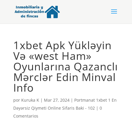
1xbet Apk Yükləyin
Və «west Ham»
Oyunlarına Qazanclı
Mərclər Edin Minval
Info
por
Kuruka K
|
Mar 27, 2024
|
Portmanat 1xbet 1 En
Dəyərsiz Qiymeti Online Sifaris Baki - 102
|
0
Comentarios