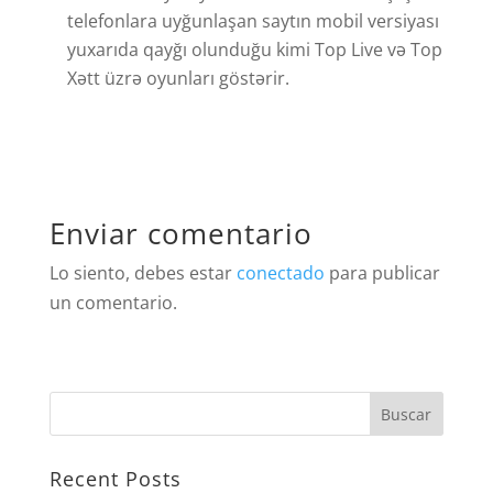
telefonlara uyğunlaşan saytın mobil versiyası
yuxarıda qayğı olunduğu kimi Top Live və Top
Xətt üzrə oyunları göstərir.
Enviar comentario
Lo siento, debes estar
conectado
para publicar
un comentario.
Buscar
Recent Posts