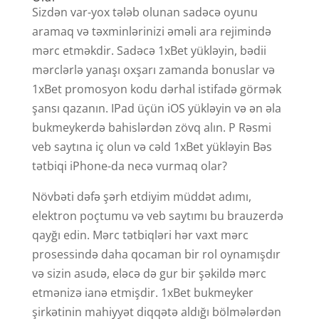
Sizdən var-yox tələb olunan sadəcə oyunu
aramaq və təxminlərinizi əməli ara rejimində
mərc etməkdir. Sadəcə 1xBet yükləyin, bədii
mərclərlə yanaşı oxşarı zamanda bonuslar və
1xBet promosyon kodu dərhal istifadə görmək
şansı qazanın. IPad üçün iOS yükləyin və ən əla
bukmeykerdə bahislərdən zövq alın. P Rəsmi
veb saytına iç olun və cəld 1xBet yükləyin Bəs
tətbiqi iPhone-da necə vurmaq olar?
Növbəti dəfə şərh etdiyim müddət adımı,
elektron poçtumu və veb saytımı bu brauzerdə
qayğı edin. Mərc tətbiqləri hər vaxt mərc
prosessində daha qocaman bir rol oynamışdır
və sizin asudə, eləcə də gur bir şəkildə mərc
etmənizə ianə etmişdir. 1xBet bukmeyker
şirkətinin mahiyyət diqqətə aldığı bölmələrdən