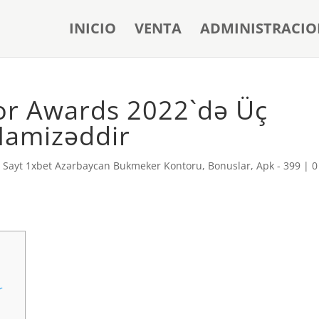
INICIO
VENTA
ADMINISTRACIO
or Awards 2022`də Üç
Namizəddir
 Sayt 1xbet Azərbaycan Bukmeker Kontoru, Bonuslar, Apk - 399
|
0
r