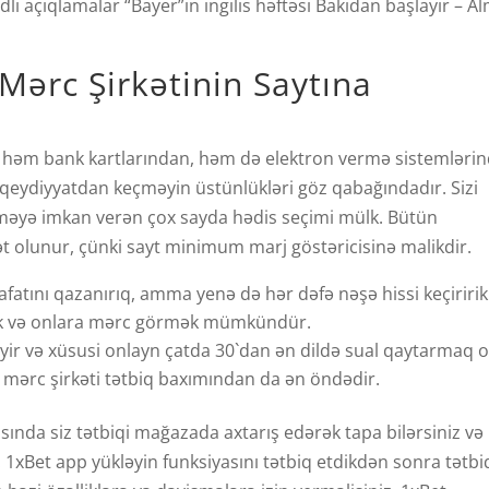
ı açıqlamalar “Bayer”in ingilis həftəsi Bakıdan başlayır – A
Mərc Şirkətinin Saytına
n həm bank kartlarından, həm də elektron vermə sistemləri
ə qeydiyyatdan keçməyin üstünlükləri göz qabağındadır. Sizi
əyə imkan verən çox sayda hədis seçimi mülk. Bütün
t olunur, çünki sayt minimum marj göstəricisinə malikdir.
kafatını qazanırıq, amma yenə də hər dəfə nəşə hissi keçiririk
mək və onlara mərc görmək mümkündür.
əyir və xüsusi onlayn çatda 30`dan ən dildə sual qaytarmaq o
mərc şirkəti tətbiq baxımından da ən öndədir.
nda siz tətbiqi mağazada axtarış edərək tapa bilərsiniz və
1xBet app yükləyin funksiyasını tətbiq etdikdən sonra tətbi