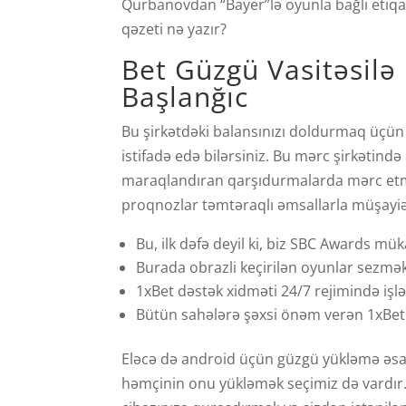
Qurbanovdan “Bayer”lə oyunla bağlı etiqadl
qəzeti nə yazır?
Bet Güzgü Vasitəsilə 
Başlanğıc
Bu şirkətdəki balansınızı doldurmaq üçü
istifadə edə bilərsiniz. Bu mərc şirkətind
maraqlandıran qarşıdurmalarda mərc etm
proqnozlar təmtəraqlı əmsallarla müşayiə
Bu, ilk dəfə deyil ki, biz SBC Awards mü
Burada obrazli keçirilən oyunlar sez
1xBet dəstək xidməti 24/7 rejimində işl
Bütün sahələrə şəxsi önəm verən 1xBet 
Eləcə də android üçün güzgü yükləmə əsası
həmçinin onu yükləmək seçimiz də vardır. 