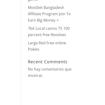
Mostbet Bangladesh
Affiliate Program Join To
Earn Big Money ⭐️
7bit Local casino 75 100
percent free Revolves
Large Red Free online
Pokies
Recent Comments
No hay comentarios que
mostrar.