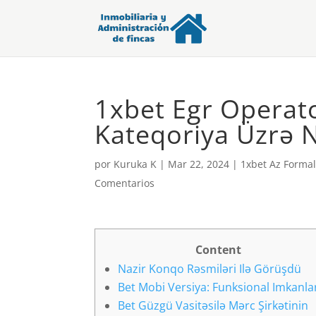
1xbet Egr Operat
Kateqoriya Üzrə 
por
Kuruka K
|
Mar 22, 2024
|
1xbet Az Formal
Comentarios
Content
Nazir Konqo Rəsmiləri Ilə Görüşdü
Bet Mobi Versiya: Funksional Imkanla
Bet Güzgü Vasitəsilə Mərc Şirkətinin