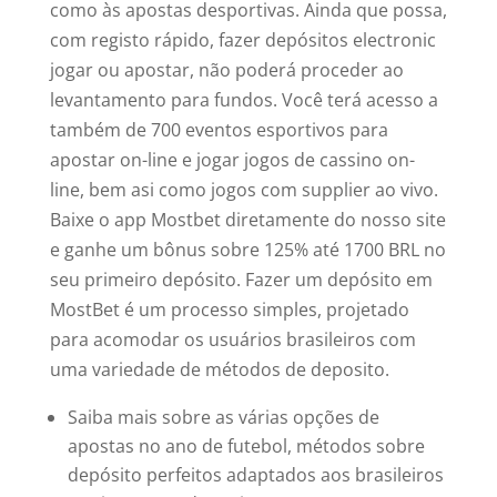
como às apostas desportivas. Ainda que possa,
com registo rápido, fazer depósitos electronic
jogar ou apostar, não poderá proceder ao
levantamento para fundos. Você terá acesso a
também de 700 eventos esportivos para
apostar on-line e jogar jogos de cassino on-
line, bem asi como jogos com supplier ao vivo.
Baixe o app Mostbet diretamente do nosso site
e ganhe um bônus sobre 125% até 1700 BRL no
seu primeiro depósito. Fazer um depósito em
MostBet é um processo simples, projetado
para acomodar os usuários brasileiros com
uma variedade de métodos de deposito.
Saiba mais sobre as várias opções de
apostas no ano de futebol, métodos sobre
depósito perfeitos adaptados aos brasileiros