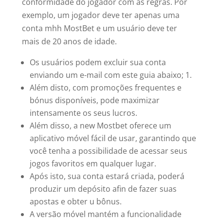
conformidade do jogador com as regras. Por
exemplo, um jogador deve ter apenas uma
conta mhh MostBet e um usuário deve ter
mais de 20 anos de idade.
Os usuários podem excluir sua conta
enviando um e-mail com este guia abaixo; 1.
Além disto, com promoções frequentes e
bónus disponíveis, pode maximizar
intensamente os seus lucros.
Além disso, a new Mostbet oferece um
aplicativo móvel fácil de usar, garantindo que
você tenha a possibilidade de acessar seus
jogos favoritos em qualquer lugar.
Após isto, sua conta estará criada, poderá
produzir um depósito afin de fazer suas
apostas e obter u bônus.
A versão móvel mantém a funcionalidade