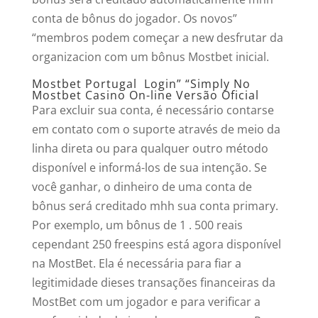
conta de bônus do jogador. Os novos”
“membros podem começar a new desfrutar da
organizacion com um bônus Mostbet inicial.
Mostbet Portugal ️ Login” “Simply No
Mostbet Casino On-line Versão Oficial
Para excluir sua conta, é necessário contarse
em contato com o suporte através de meio da
linha direta ou para qualquer outro método
disponível e informá-los de sua intenção. Se
você ganhar, o dinheiro de uma conta de
bônus será creditado mhh sua conta primary.
Por exemplo, um bônus de 1 . 500 reais
cependant 250 freespins está agora disponível
na MostBet. Ela é necessária para fiar a
legitimidade dieses transações financeiras da
MostBet com um jogador e para verificar a