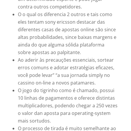
contra outros competidores.
O o qual os diferencia 2 outros e tais como
eles tentam sony ericsson destacar das
diferentes casas de apostas online são since
altas probabilidades, since baixas margens e
ainda do que alguma sólida plataforma
sobre apostas ao palpitante.
Ao aderir às precauções essenciais, sortear
erros comuns e adotar estratégias eficazes,
você pode levar” “a sua jornada simply no
cassino on-line a novos patamares.
O jogo do tigrinho como é chamado, possui
10 linhas de pagamentos e oferece distintas
multiplicadores, podendo chegar a 250 vezes
o valor dan aposta para operating-system
mais sortudos.
O processo de tirada é muito semelhante ao