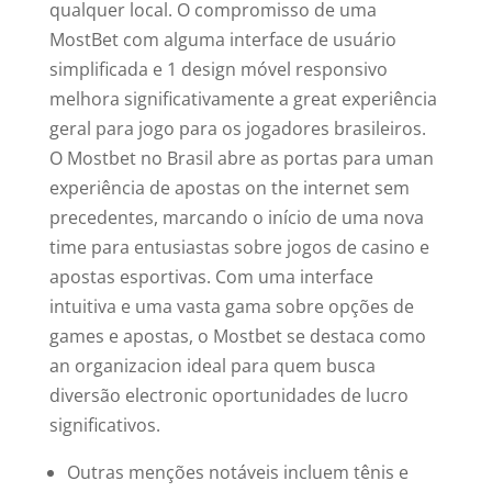
qualquer local. O compromisso de uma
MostBet com alguma interface de usuário
simplificada e 1 design móvel responsivo
melhora significativamente a great experiência
geral para jogo para os jogadores brasileiros.
O Mostbet no Brasil abre as portas para uman
experiência de apostas on the internet sem
precedentes, marcando o início de uma nova
time para entusiastas sobre jogos de casino e
apostas esportivas. Com uma interface
intuitiva e uma vasta gama sobre opções de
games e apostas, o Mostbet se destaca como
an organizacion ideal para quem busca
diversão electronic oportunidades de lucro
significativos.
Outras menções notáveis incluem tênis e