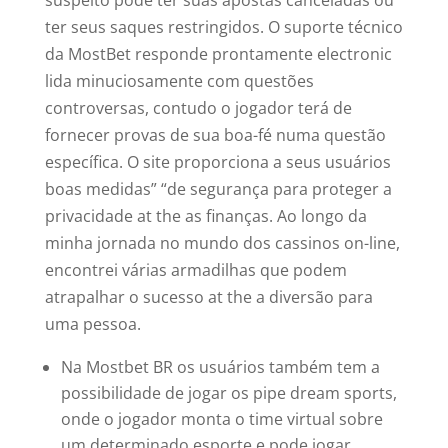
suspeito pode ter suas apostas canceladas ou
ter seus saques restringidos. O suporte técnico
da MostBet responde prontamente electronic
lida minuciosamente com questões
controversas, contudo o jogador terá de
fornecer provas de sua boa-fé numa questão
específica. O site proporciona a seus usuários
boas medidas” “de segurança para proteger a
privacidade at the as finanças. Ao longo da
minha jornada no mundo dos cassinos on-line,
encontrei várias armadilhas que podem
atrapalhar o sucesso at the a diversão para
uma pessoa.
Na Mostbet BR os usuários também tem a
possibilidade de jogar os pipe dream sports,
onde o jogador monta o time virtual sobre
um determinado esporte e pode jogar