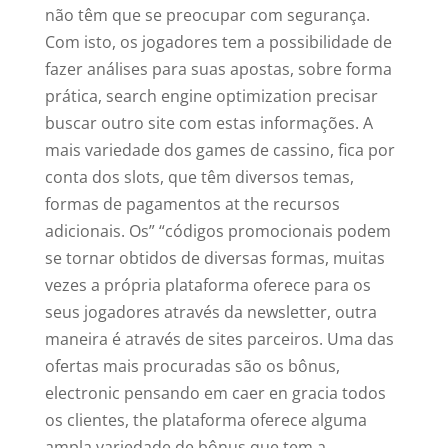
não têm que se preocupar com segurança.
Com isto, os jogadores tem a possibilidade de
fazer análises para suas apostas, sobre forma
prática, search engine optimization precisar
buscar outro site com estas informações. A
mais variedade dos games de cassino, fica por
conta dos slots, que têm diversos temas,
formas de pagamentos at the recursos
adicionais. Os” “códigos promocionais podem
se tornar obtidos de diversas formas, muitas
vezes a própria plataforma oferece para os
seus jogadores através da newsletter, outra
maneira é através de sites parceiros. Uma das
ofertas mais procuradas são os bônus,
electronic pensando em caer en gracia todos
os clientes, the plataforma oferece alguma
ampla variedade de bônus que tem a