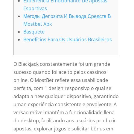
Experiência Emocionante De Apostas
Esportivas
Методы Депозита И Вывода Средств В
Mostbet Apk
Basquete
Benefícios Para Os Usuários Brasileiros
O Blackjack constantemente foi um grande
sucesso quando foi aceito pelos cassinos
online. O MostBet reflete essa usabilidade
perfeita, com 1 design responsivo o qual se
adapta a new qualquer dispositivo, garantindo
uman experiência consistente e envolvente. A
versão móvel mantém a funcionalidade llena
do desktop, facilitando aos usuários produzir
apostas, explorar jogos e solicitar bônus em