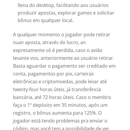
llena do desktop, facilitando aos usuários
produzir apostas, explorar games e solicitar
bônus em qualquer local.
A qualquer momento o jogador pode retirar
suan aposta, através do lucro, an
expresamente só é perdida, caso o avião
levante voo, anteriormente ao usuário retirar.
Basta aguardar o pagamento ser creditado em
conta, pagamentos por pix, carteiras
eletrônicas e criptomoedas, pode levar até
twenty-four horas úteis, já transferência
bancária, até 72 horas úteis. Caso o membro
faça o 1º depósito em 35 minutos, após um
registro, o bônus aumenta para 125%. O
jogador está tendo problemas pra enviar o
código, mas você tem a possibilidade de ver