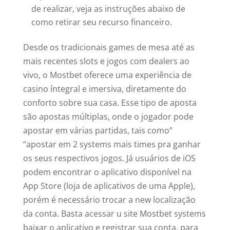
de realizar, veja as instruções abaixo de
como retirar seu recurso financeiro.
Desde os tradicionais games de mesa até as
mais recentes slots e jogos com dealers ao
vivo, o Mostbet oferece uma experiência de
casino íntegral e imersiva, diretamente do
conforto sobre sua casa. Esse tipo de aposta
são apostas múltiplas, onde o jogador pode
apostar em várias partidas, tais como”
“apostar em 2 systems mais times pra ganhar
os seus respectivos jogos. Já usuários de iOS
podem encontrar o aplicativo disponível na
App Store (loja de aplicativos de uma Apple),
porém é necessário trocar a new localização
da conta. Basta acessar u site Mostbet systems
baixar o aplicativo e registrar sua conta, para