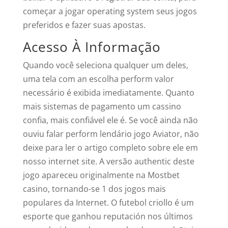
começar a jogar operating system seus jogos
preferidos e fazer suas apostas.
Acesso À Informação
Quando você seleciona qualquer um deles,
uma tela com an escolha perform valor
necessário é exibida imediatamente. Quanto
mais sistemas de pagamento um cassino
confia, mais confiável ele é. Se você ainda não
ouviu falar perform lendário jogo Aviator, não
deixe para ler o artigo completo sobre ele em
nosso internet site. A versão authentic deste
jogo apareceu originalmente na Mostbet
casino, tornando-se 1 dos jogos mais
populares da Internet. O futebol criollo é um
esporte que ganhou reputación nos últimos