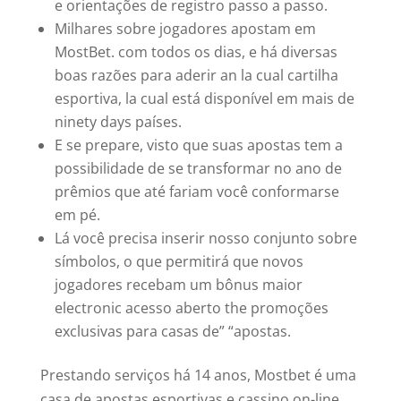
e orientações de registro passo a passo.
Milhares sobre jogadores apostam em
MostBet. com todos os dias, e há diversas
boas razões para aderir an la cual cartilha
esportiva, la cual está disponível em mais de
ninety days países.
E se prepare, visto que suas apostas tem a
possibilidade de se transformar no ano de
prêmios que até fariam você conformarse
em pé.
Lá você precisa inserir nosso conjunto sobre
símbolos, o que permitirá que novos
jogadores recebam um bônus maior
electronic acesso aberto the promoções
exclusivas para casas de” “apostas.
Prestando serviços há 14 anos, Mostbet é uma
casa de apostas esportivas e cassino on-line