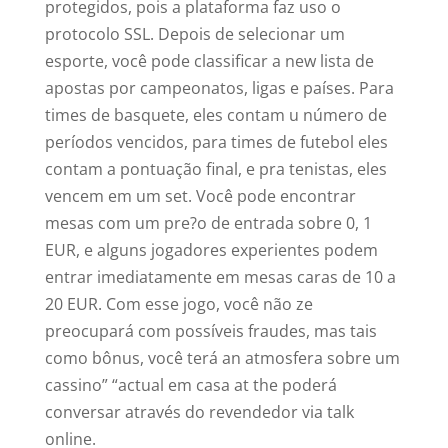
protegidos, pois a plataforma faz uso o
protocolo SSL. Depois de selecionar um
esporte, você pode classificar a new lista de
apostas por campeonatos, ligas e países. Para
times de basquete, eles contam u número de
períodos vencidos, para times de futebol eles
contam a pontuação final, e pra tenistas, eles
vencem em um set. Você pode encontrar
mesas com um pre?o de entrada sobre 0, 1
EUR, e alguns jogadores experientes podem
entrar imediatamente em mesas caras de 10 a
20 EUR. Com esse jogo, você não ze
preocupará com possíveis fraudes, mas tais
como bônus, você terá an atmosfera sobre um
cassino” “actual em casa at the poderá
conversar através do revendedor via talk
online.