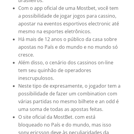
brasileiros.
Com o app oficial de uma Mostbet, você tem
a possibilidade de jogar jogos para cassino,
apostar na eventos esportivos electronic até
mesmo na esportes eletrônicos.
Há mais de 12 anos o público da casa sobre
apostas no País e do mundo e no mundo só
cresce.
Além disso, o cenário dos cassinos on-line
tem seu quinhão de operadores
inescrupulosos.
Neste tipo de expresamente, o jogador tem a
possibilidade de fazer um combination com
várias partidas no mesmo bilhete e an odd é
uma soma de todas as apostas feitas.
O site oficial da MostBet. com está
bloqueado no País e do mundo, mas isso
sony ericsson deve às peculiaridades da