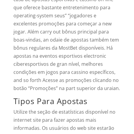
que oferece bastante entretenimento para
operating-system seus” “jogadores e
excelentes promoções para começar a new
jogar. Além carry out bônus principal para
boas-vindas, an odaie de apostas também tem
bônus regulares da MostBet disponíveis. Há
apostas na eventos esportivos electronic
ciberesportivos de gran nível, melhores
condições em jogos para cassino específicos,
and so forth Acesse as promoções clicando no
botão “Promoções” na part superior da uraian.
Tipos Para Apostas
Utilize the seção de estatísticas disponível no
internet site para fazer apostas mais
informadas. Os usuários do web site estarão