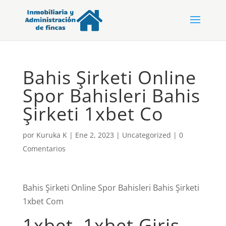
Bahis Şirketi Online
Spor Bahisleri Bahis
Şirketi 1xbet Co
por
Kuruka K
|
Ene 2, 2023
|
Uncategorized
|
0
Comentarios
Bahis Şirketi Online Spor Bahisleri Bahis Şirketi
1xbet Com
1xbet, 1xbet Giriş,