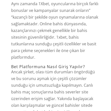
Aynı zamanda 1Xbet, oyuncularına birçok farklı
bonuslar ve kampanyalar sunarak onların”
“kazançlı bir şekilde oyun oynamalarına olanak
sağlamaktadır. Online bahis dünyasında,
kazançlarınızı çekmek genellikle bir bahis
sitesinin güvenilirliğidır. 1xbet, bahis
tutkunlarına sunduğu çeşitli özellikler ve basit
para çekme seçenekleri ile öne çıkan bir
platformdur.
Bet Platformuna Nasıl Giriş Yapılır?
Ancak şirket, olası tüm durumları öngördüğü
ve bu sorunu aşmak için çeşitli çözümler
sunduğu için umutsuzluğa kapılmayın. Canlı
bahis maç sonuçlarına bahis severler site
üzerinden erişim sağlar. Yakında başlayacak
olan karşılaşmalar ve güncel bahisler sitede