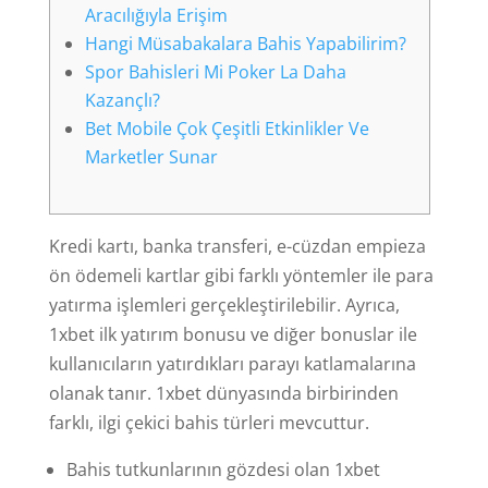
Aracılığıyla Erişim
Hangi Müsabakalara Bahis Yapabilirim?
Spor Bahisleri Mi Poker La Daha
Kazançlı?
Bet Mobile Çok Çeşitli Etkinlikler Ve
Marketler Sunar
Kredi kartı, banka transferi, e-cüzdan empieza
ön ödemeli kartlar gibi farklı yöntemler ile para
yatırma işlemleri gerçekleştirilebilir. Ayrıca,
1xbet ilk yatırım bonusu ve diğer bonuslar ile
kullanıcıların yatırdıkları parayı katlamalarına
olanak tanır. 1xbet dünyasında birbirinden
farklı, ilgi çekici bahis türleri mevcuttur.
Bahis tutkunlarının gözdesi olan 1xbet