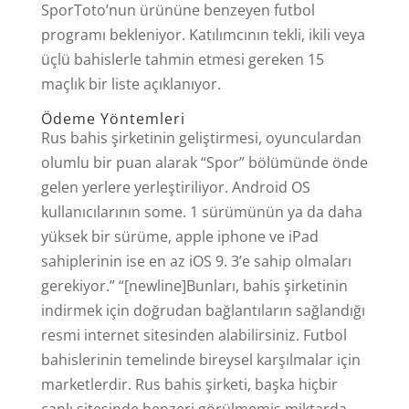
SporToto’nun ürününe benzeyen futbol
programı bekleniyor. Katılımcının tekli, ikili veya
üçlü bahislerle tahmin etmesi gereken 15
maçlık bir liste açıklanıyor.
Ödeme Yöntemleri
Rus bahis şirketinin geliştirmesi, oyunculardan
olumlu bir puan alarak “Spor” bölümünde önde
gelen yerlere yerleştiriliyor. Android OS
kullanıcılarının some. 1 sürümünün ya da daha
yüksek bir sürüme, apple iphone ve iPad
sahiplerinin ise en az iOS 9. 3’e sahip olmaları
gerekiyor.” “[newline]Bunları, bahis şirketinin
indirmek için doğrudan bağlantıların sağlandığı
resmi internet sitesinden alabilirsiniz. Futbol
bahislerinin temelinde bireysel karşılmalar için
marketlerdir. Rus bahis şirketi, başka hiçbir