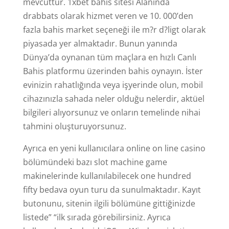
mevcuttur. 1xbet bahis sitesi Alanında
drabbats olarak hizmet veren ve 10. 000’den
fazla bahis market seçeneği ile m?r d?ligt olarak
piyasada yer almaktadır. Bunun yanında
Dünya’da oynanan tüm maçlara en hızlı Canlı
Bahis platformu üzerinden bahis oynayın. İster
evinizin rahatlığında veya işyerinde olun, mobil
cihazınızla sahada neler olduğu nelerdir, aktüel
bilgileri alıyorsunuz ve onların temelinde nihai
tahmini oluşturuyorsunuz.
Ayrıca en yeni kullanıcılara online on line casino
bölümündeki bazı slot machine game
makinelerinde kullanılabilecek one hundred
fifty bedava oyun turu da sunulmaktadır. Kayıt
butonunu, sitenin ilgili bölümüne gittiğinizde
listede” “ilk sırada görebilirsiniz. Ayrıca