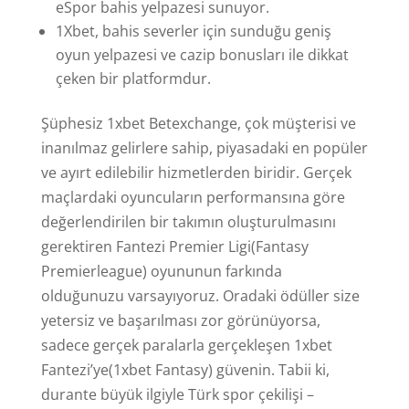
eSpor bahis yelpazesi sunuyor.
1Xbet, bahis severler için sunduğu geniş
oyun yelpazesi ve cazip bonusları ile dikkat
çeken bir platformdur.
Şüphesiz 1xbet Betexchange, çok müşterisi ve
inanılmaz gelirlere sahip, piyasadaki en popüler
ve ayırt edilebilir hizmetlerden biridir. Gerçek
maçlardaki oyuncuların performansına göre
değerlendirilen bir takımın oluşturulmasını
gerektiren Fantezi Premier Ligi(Fantasy
Premierleague) oyununun farkında
olduğunuzu varsayıyoruz. Oradaki ödüller size
yetersiz ve başarılması zor görünüyorsa,
sadece gerçek paralarla gerçekleşen 1xbet
Fantezi’ye(1xbet Fantasy) güvenin. Tabii ki,
durante büyük ilgiyle Türk spor çekilişi –