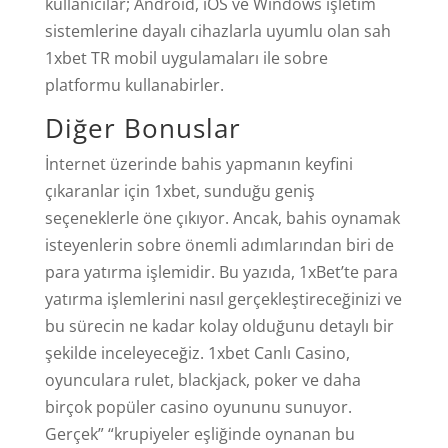
kullanıcılar; Android, iOS ve Windows işletim
sistemlerine dayalı cihazlarla uyumlu olan sah
1xbet TR mobil uygulamaları ile sobre
platformu kullanabirler.
Diğer Bonuslar
İnternet üzerinde bahis yapmanın keyfini
çıkaranlar için 1xbet, sunduğu geniş
seçeneklerle öne çıkıyor. Ancak, bahis oynamak
isteyenlerin sobre önemli adımlarından biri de
para yatırma işlemidir. Bu yazıda, 1xBet’te para
yatırma işlemlerini nasıl gerçekleştireceğinizi ve
bu sürecin ne kadar kolay olduğunu detaylı bir
şekilde inceleyeceğiz. 1xbet Canlı Casino,
oyunculara rulet, blackjack, poker ve daha
birçok popüler casino oyununu sunuyor.
Gerçek” “krupiyeler eşliğinde oynanan bu