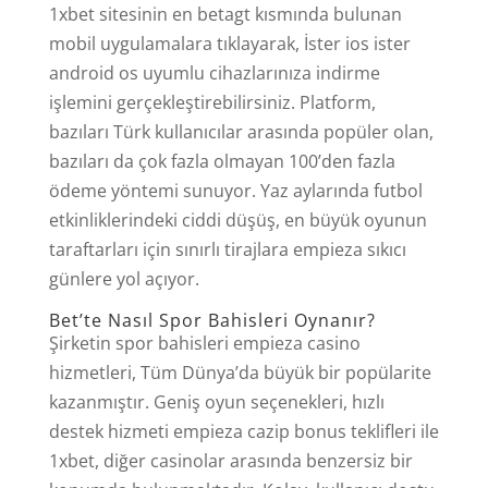
1xbet sitesinin en betagt kısmında bulunan
mobil uygulamalara tıklayarak, İster ios ister
android os uyumlu cihazlarınıza indirme
işlemini gerçekleştirebilirsiniz. Platform,
bazıları Türk kullanıcılar arasında popüler olan,
bazıları da çok fazla olmayan 100’den fazla
ödeme yöntemi sunuyor. Yaz aylarında futbol
etkinliklerindeki ciddi düşüş, en büyük oyunun
taraftarları için sınırlı tirajlara empieza sıkıcı
günlere yol açıyor.
Bet’te Nasıl Spor Bahisleri Oynanır?
Şirketin spor bahisleri empieza casino
hizmetleri, Tüm Dünya’da büyük bir popülarite
kazanmıştır. Geniş oyun seçenekleri, hızlı
destek hizmeti empieza cazip bonus teklifleri ile
1xbet, diğer casinolar arasında benzersiz bir