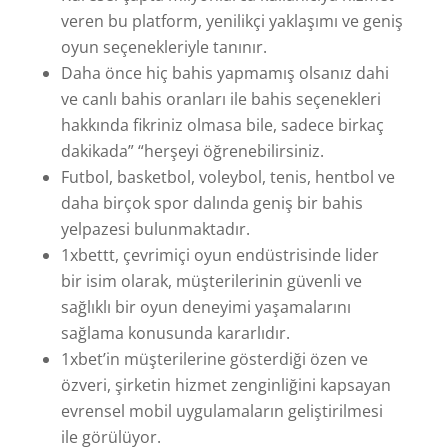
veren bu platform, yenilikçi yaklaşımı ve geniş
oyun seçenekleriyle tanınır.
Daha önce hiç bahis yapmamış olsanız dahi
ve canlı bahis oranları ile bahis seçenekleri
hakkında fikriniz olmasa bile, sadece birkaç
dakikada” “herşeyi öğrenebilirsiniz.
Futbol, ​​basketbol, ​​voleybol, tenis, hentbol ve
daha birçok spor dalında geniş bir bahis
yelpazesi bulunmaktadır.
1xbettt, çevrimiçi oyun endüstrisinde lider
bir isim olarak, müşterilerinin güvenli ve
sağlıklı bir oyun deneyimi yaşamalarını
sağlama konusunda kararlıdır.
1xbet’in müşterilerine gösterdiği özen ve
özveri, şirketin hizmet zenginliğini kapsayan
evrensel mobil uygulamaların geliştirilmesi
ile görülüyor.