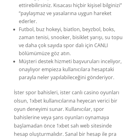
ettirebilirsiniz. Kısacası hiçbir kişisel bilginizi”
“paylaşmaz ve yasalarına uygun hareket
ederler.
Futbol, buz hokeyi, biatlon, beyzbol, boks,
zaman tenisi, snooker, bisiklet yarışı, su topu
ve daha çok sayıda spor dalı için CANLI
bölümümüze göz atın.
Müşteri destek hizmeti başvuruları inceliyor,
onaylıyor empieza kullanıcılara hesaptaki
parayla neler yapılabileceğini gönderiyor.
İster spor bahisleri, ister canlı casino oyunları
olsun, 1xbet kullanıcılarına heyecan verici bir
oyun deneyimi sunar. Kullanıcılar, spor
bahislerine veya şans oyunları oynamaya
başlamadan önce 1xbet sah web sitesinde
hesap oluşturmalıdır. Sanal bir hesap ile pra