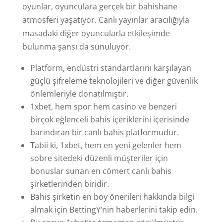
oyunlar, oyunculara gerçek bir bahishane
atmosferi yaşatıyor. Canlı yayınlar aracılığıyla
masadaki diğer oyuncularla etkileşimde
bulunma şansı da sunuluyor.
Platform, endüstri standartlarını karşılayan
güçlü şifreleme teknolojileri ve diğer güvenlik
önlemleriyle donatılmıştır.
1xbet, hem spor hem casino ve benzeri
birçok eğlenceli bahis içeriklerini içerisinde
barındıran bir canlı bahis platformudur.
Tabii ki, 1xbet, hem en yeni gelenler hem
sobre sitedeki düzenli müşteriler için
bonuslar sunan en cömert canlı bahis
şirketlerinden biridir.
Bahis şirketin en boy önerileri hakkında bilgi
almak için BettingY’nin haberlerini takip edin.