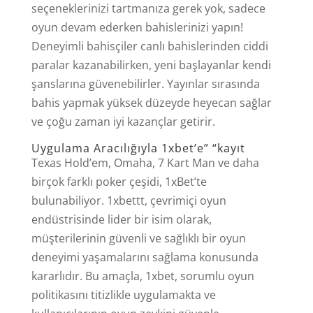
seçeneklerinizi tartmanıza gerek yok, sadece
oyun devam ederken bahislerinizi yapın!
Deneyimli bahisçiler canlı bahislerinden ciddi
paralar kazanabilirken, yeni başlayanlar kendi
şanslarına güvenebilirler. Yayınlar sırasında
bahis yapmak yüksek düzeyde heyecan sağlar
ve çoğu zaman iyi kazançlar getirir.
Uygulama Aracılığıyla 1xbet’e” “kayıt
Texas Hold’em, Omaha, 7 Kart Man ve daha
birçok farklı poker çeşidi, 1xBet’te
bulunabiliyor. 1xbettt, çevrimiçi oyun
endüstrisinde lider bir isim olarak,
müşterilerinin güvenli ve sağlıklı bir oyun
deneyimi yaşamalarını sağlama konusunda
kararlıdır. Bu amaçla, 1xbet, sorumlu oyun
politikasını titizlikle uygulamakta ve