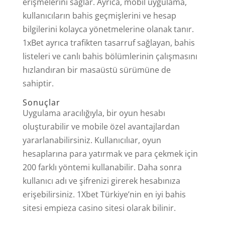
erişmelerini sağlar. Ayrıca, mobil uygulama,
kullanıcıların bahis geçmişlerini ve hesap
bilgilerini kolayca yönetmelerine olanak tanır.
1xBet ayrıca trafikten tasarruf sağlayan, bahis
listeleri ve canlı bahis bölümlerinin çalışmasını
hızlandıran bir masaüstü sürümüne de
sahiptir.
Sonuçlar
Uygulama aracılığıyla, bir oyun hesabı
oluşturabilir ve mobile özel avantajlardan
yararlanabilirsiniz. Kullanıcılıar, oyun
hesaplarına para yatırmak ve para çekmek için
200 farklı yöntemi kullanabilir. Daha sonra
kullanıcı adı ve şifrenizi girerek hesabınıza
erişebilirsiniz. 1Xbet Türkiye’nin en iyi bahis
sitesi empieza casino sitesi olarak bilinir.