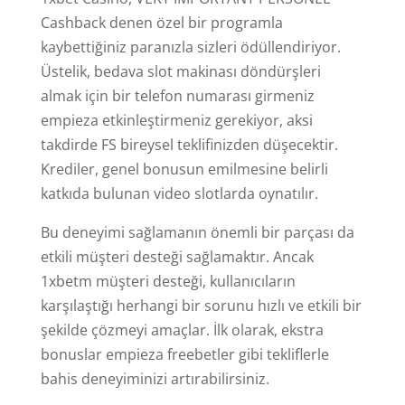
Cashback denen özel bir programla
kaybettiğiniz paranızla sizleri ödüllendiriyor.
Üstelik, bedava slot makinası döndürşleri
almak için bir telefon numarası girmeniz
empieza etkinleştirmeniz gerekiyor, aksi
takdirde FS bireysel teklifinizden düşecektir.
Krediler, genel bonusun emilmesine belirli
katkıda bulunan video slotlarda oynatılır.
Bu deneyimi sağlamanın önemli bir parçası da
etkili müşteri desteği sağlamaktır. Ancak
1xbetm müşteri desteği, kullanıcıların
karşılaştığı herhangi bir sorunu hızlı ve etkili bir
şekilde çözmeyi amaçlar. İlk olarak, ekstra
bonuslar empieza freebetler gibi tekliflerle
bahis deneyiminizi artırabilirsiniz.