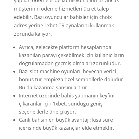
yapılan ödemelerde komisyon alınmaz ancak
müşterinin ödeme hizmetleri ücret talep
edebilir. Bazı oyuncular bahisler için choix
adres yerine 1xbet TR aynalarını kullanmak
zorunda kalıyor.
Ayrıca, gelecekte platform hesaplarında
kazanılan parayı çekebilmek için kullanıcıların
doğrulamadan geçmiş olmaları zorunludur.
Bazı slot machine oyunları, heyecan verici
bonus tur empieza özel sembollerle doludur.
Bu da kazanma şansını artırır.
İnternet üzerinde bahis yapmanın keyfini
çıkaranlar için 1xbet, sunduğu geniş
seçeneklerle öne çıkıyor.
Canlı bahsin en büyük avantajı; kısa süre
içerisinde büyük kazançlar elde etmektir.