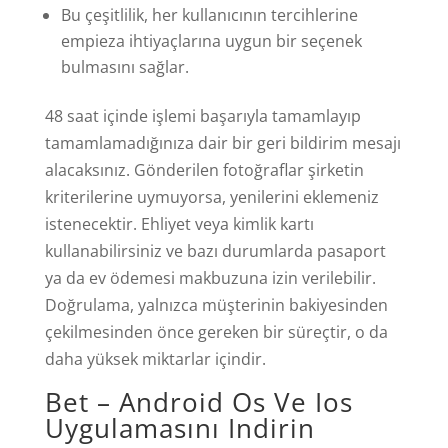
Bu çeşitlilik, her kullanıcının tercihlerine
empieza ihtiyaçlarına uygun bir seçenek
bulmasını sağlar.
48 saat içinde işlemi başarıyla tamamlayıp
tamamlamadığınıza dair bir geri bildirim mesajı
alacaksınız. Gönderilen fotoğraflar şirketin
kriterilerine uymuyorsa, yenilerini eklemeniz
istenecektir. Ehliyet veya kimlik kartı
kullanabilirsiniz ve bazı durumlarda pasaport
ya da ev ödemesi makbuzuna izin verilebilir.
Doğrulama, yalnızca müşterinin bakiyesinden
çekilmesinden önce gereken bir süreçtir, o da
daha yüksek miktarlar içindir.
Bet – Android Os Ve Ios
Uygulamasını Indirin