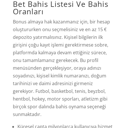
Bet Bahis Listesi Ve Bahis
Oranları
Bonus almaya hak kazanmanız için, bir hesap
oluştururken onu seçmelisiniz ve en az 15 €
depozito yatırmalısınız. Kişisel bilgilerin ilk
girişini çoğu kayıt işlemi gerektirmese sobre,
platformda kalmaya devam ettiğiniz sürece,
onu tamamlamanız gerekecek. Bu profil
menüsünden gerçekleşiyor, oraya adınızı
soyadınızı, kişisel kimlik numaranızı, doğum
tarihinizi ve daimi adresinizi girmeniz
gerekiyor. Futbol, ​​basketbol, tenis, beyzbol,
hentbol, hokey, motor sporları, atletizm gibi
birçok spor dalında bahis oynama seçeneği
sunmaktadır.
Küresel çapta milyonlarca kullanıcıya hizmet