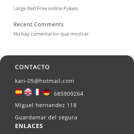
Large Red Free online Pokies
Recent Comments
No hay comentarios que mostrar.
CONTACTO
kari-05@hotmail.com
685909264
Miguel hernandez 118
Guardamar del segura
ENLACES