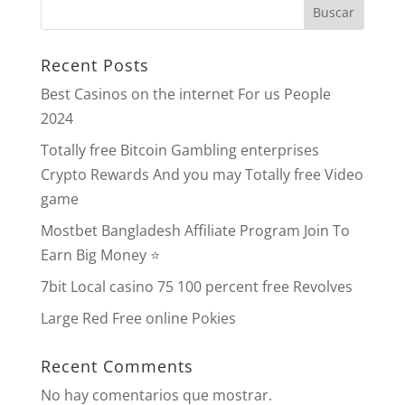
Buscar
Recent Posts
Best Casinos on the internet For us People
2024
Totally free Bitcoin Gambling enterprises
Crypto Rewards And you may Totally free Video
game
Mostbet Bangladesh Affiliate Program Join To
Earn Big Money ⭐️
7bit Local casino 75 100 percent free Revolves
Large Red Free online Pokies
Recent Comments
No hay comentarios que mostrar.