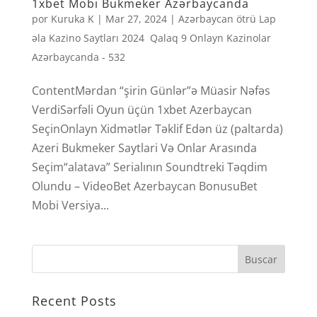
1xbet Mobi Bukmeker Azərbaycanda
por
Kuruka K
|
Mar 27, 2024
|
Azərbaycan ötrü Lap
əla Kazino Saytları 2024 ️ Qalaq 9 Onlayn Kazinolar
Azərbaycanda - 532
ContentMərdan “şirin Günlər”ə Müasir Nəfəs
VerdiSərfəli Oyun üçün 1xbet Azerbaycan
SeçinOnlayn Xidmətlər Təklif Edən üz (paltarda)
Azeri Bukmeker Saytlari Və Onlar Arasında
Seçim“alatava” Serialının Soundtreki Təqdim
Olundu – VideoBet Azerbaycan BonusuBet
Mobi Versiya...
Buscar
Recent Posts