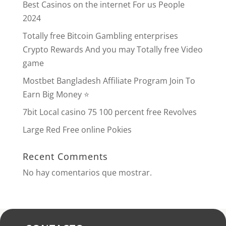
Best Casinos on the internet For us People
2024
Totally free Bitcoin Gambling enterprises
Crypto Rewards And you may Totally free Video
game
Mostbet Bangladesh Affiliate Program Join To
Earn Big Money ⭐️
7bit Local casino 75 100 percent free Revolves
Large Red Free online Pokies
Recent Comments
No hay comentarios que mostrar.