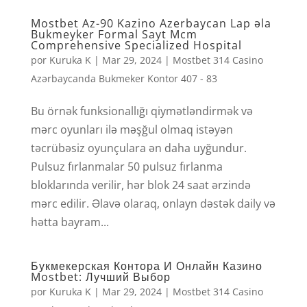
Mostbet Az-90 Kazino Azerbaycan Lap əla
Bukmeyker Formal Sayt Mcm
Comprehensive Specialized Hospital
por
Kuruka K
|
Mar 29, 2024
|
Mostbet 314 Casino
Azərbaycanda Bukmeker Kontor 407 - 83
Bu örnək funksionallığı qiymətləndirmək və
mərc oyunları ilə məşğul olmaq istəyən
təcrübəsiz oyunçulara ən daha uyğundur.
Pulsuz fırlanmalar 50 pulsuz fırlanma
bloklarında verilir, hər blok 24 saat ərzində
mərc edilir. Əlavə olaraq, onlayn dəstək daily və
hətta bayram...
Букмекерская Контора И Онлайн Казино
Mostbet: Лучший Выбор
por
Kuruka K
|
Mar 29, 2024
|
Mostbet 314 Casino