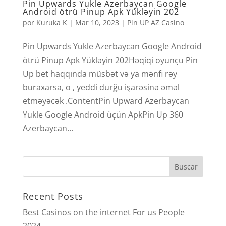
Pin Upwards Yukle Azerbaycan Google
Android ötrü Pinup Apk Yükləyin 202
por
Kuruka K
|
Mar 10, 2023
|
Pin UP AZ Casino
Pin Upwards Yukle Azerbaycan Google Android
ötrü Pinup Apk Yükləyin 202Həqiqi oyunçu Pin
Up bet haqqında müsbət və ya mənfi rəy
buraxarsa, o , yeddi durğu işarəsinə əməl
etməyəcək .ContentPin Upward Azerbaycan
Yukle Google Android üçün ApkPin Up 360
Azerbaycan...
Buscar
Recent Posts
Best Casinos on the internet For us People