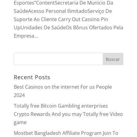
Esportes”ContentSecretaria De Municio Da
SaúdeAcesso Personal IlimitadoServiço De
Suporte Ao Cliente Carry Out Cassino Pin
UpUnidades De SaúdeOs Bônus Ofertados Pela
Empresa...
Buscar
Recent Posts
Best Casinos on the internet For us People
2024
Totally free Bitcoin Gambling enterprises
Crypto Rewards And you may Totally free Video
game
Mostbet Bangladesh Affiliate Program Join To