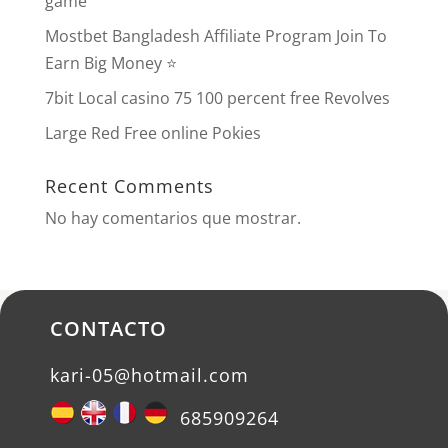
game
Mostbet Bangladesh Affiliate Program Join To
Earn Big Money ⭐️
7bit Local casino 75 100 percent free Revolves
Large Red Free online Pokies
Recent Comments
No hay comentarios que mostrar.
CONTACTO
kari-05@hotmail.com
685909264