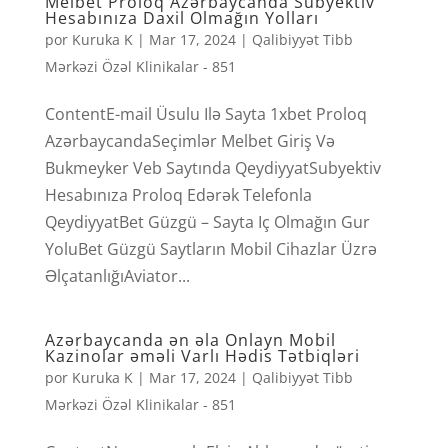
Melbet Proloq Azərbaycanda Subyektiv
Hesabınıza Daxil Olmağın Yolları
por
Kuruka K
|
Mar 17, 2024
|
Qalibiyyət Tibb
Mərkəzi Özəl Klinikalar - 851
ContentE-mail Üsulu Ilə Sayta 1xbet Proloq
AzərbaycandaSeçimlər Melbet Giriş Və
Bukmeyker Veb Saytında QeydiyyatSubyektiv
Hesabınıza Proloq Edərək Telefonla
QeydiyyatBet Güzgü – Sayta Iç Olmağın Gur
YoluBet Güzgü Saytların Mobil Cihazlar Üzrə
ƏlçatanlığıAviator...
Azərbaycanda ən əla Onlayn Mobil
Kazinolar əməli Varlı Hədis Tətbiqləri
por
Kuruka K
|
Mar 17, 2024
|
Qalibiyyət Tibb
Mərkəzi Özəl Klinikalar - 851