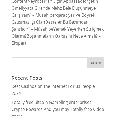
ContentNeyrocərrah Elçin Abbaszadə: “çətin
Əməliyyata Girəndə Məhz Belə Düşünməyə
Çalışıram” – Müsahi̇bə“qaraciyər Və Böyrək
Çatışmazlığı Olan Xəstələr Bu Baxımdan
Şanslıdır” – Müsahi̇bəYemək Yeyərkən Su Içmək
Olarmı?Boşanmaların Qarşısını Necə Almalı? –
Ekspert...
Buscar
Recent Posts
Best Casinos on the internet For us People
2024
Totally free Bitcoin Gambling enterprises
Crypto Rewards And you may Totally free Video