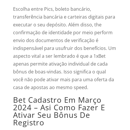
Escolha entre Pics, boleto bancário,
transferência bancária e carteiras digitais para
executar o seu depósito. Além disso, the
confirmação de identidade por meio perform
envio dos documentos de verificação é
indispensável para usufruir dos benefícios. Um
aspecto vital a ser lembrado é que a 1xBet
apenas permite ativação individual de cada
bônus de boas-vindas. Isso significa o qual
você não pode ativar mais para uma oferta da
casa de apostas ao mesmo speed.
Bet Cadastro Em Março
2024 – Asi Como Fazer E
Ativar Seu Bônus De
Registro