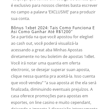
é exclusivo para nossos clientes basta escrever
no campo a palavra ‘EXCLUSIVE’ para produzir
sua conta.
Bônus 1xbet 2024: Tais Como Funciona E
Asi Como Ganhar Até R$1200″
Se a partida na que você apostou for elegível
ao cash out, você poderá visualizá-la
acessando a great aba Minhas Apostas
diretamente no teu boletim de apostas 1xBet.
Você irá notar uma quantia em oferta
electronic, se desejar superar suan aposta,
clique nessa quantia pra aceitá-la. Isso cuenta
que você vendeu” “a sua aposta at the ela será
finalizada, diminuindo eventuais prejuízos. A
casa oferece promoções para apostas em
esportes, on line casino e muito cependant,