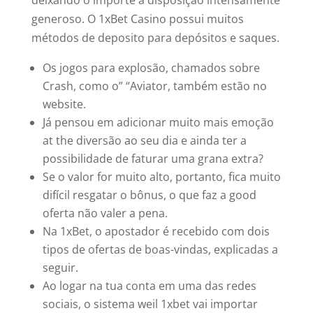
deixando o importe à disposição intensamente
generoso. O 1xBet Casino possui muitos
métodos de deposito para depósitos e saques.
Os jogos para explosão, chamados sobre
Crash, como o” “Aviator, também estão no
website.
Já pensou em adicionar muito mais emoção
at the diversão ao seu dia e ainda ter a
possibilidade de faturar uma grana extra?
Se o valor for muito alto, portanto, fica muito
difícil resgatar o bônus, o que faz a good
oferta não valer a pena.
Na 1xBet, o apostador é recebido com dois
tipos de ofertas de boas-vindas, explicadas a
seguir.
Ao logar na tua conta em uma das redes
sociais, o sistema weil 1xbet vai importar