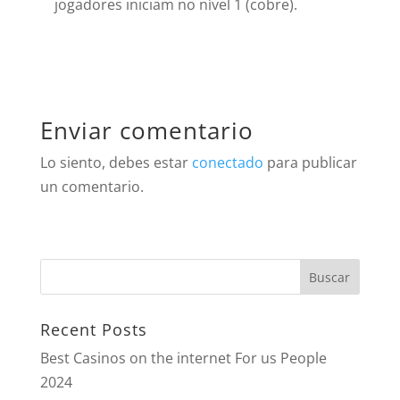
jogadores iniciam no nível 1 (cobre).
Enviar comentario
Lo siento, debes estar
conectado
para publicar
un comentario.
Buscar
Recent Posts
Best Casinos on the internet For us People
2024