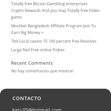
Totally free Bitcoin Gambling enterprises
Crypto Rewards And you may Totally free Video
game
Mostbet Bangladesh Affiliate Program Join To
Earn Big Money ⭐️
7bit Local casino 75 100 percent free Revolves
Large Red Free online Pokies
Recent Comments
No hay comentarios que mostrar.
CONTACTO
kari-05@hotmail.com