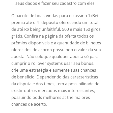
seus dados e fazer seu cadastro com eles.
O pacote de boas-vindas para o cassino 1xBet
premia até o 4º depósito oferecendo um total
de até R$ being unfaithful. 500 e mais 150 giros
grátis. Confira na página da oferta todos os
prêmios disponíveis e a quantidade de bilhetes
oferecidos de acordo possuindo o valor da sua
aposta. Não coloque qualquer aposta só para
cumprir o rollover systems usar seu bônus,
crie uma estratégia e aumente suas chances
de beneficio. Dependendo das características
da disputa e dos times, tem a possibilidade de
existir outros mercados mais interessantes,
possuindo odds melhores at the maiores
chances de acerto.