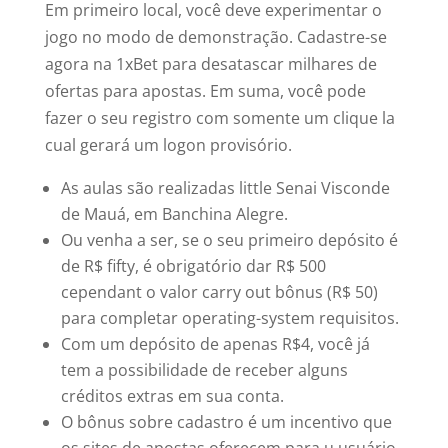
Em primeiro local, você deve experimentar o
jogo no modo de demonstração. Cadastre-se
agora na 1xBet para desatascar milhares de
ofertas para apostas. Em suma, você pode
fazer o seu registro com somente um clique la
cual gerará um logon provisório.
As aulas são realizadas little Senai Visconde
de Mauá, em Banchina Alegre.
Ou venha a ser, se o seu primeiro depósito é
de R$ fifty, é obrigatório dar R$ 500
cependant o valor carry out bônus (R$ 50)
para completar operating-system requisitos.
Com um depósito de apenas R$4, você já
tem a possibilidade de receber alguns
créditos extras em sua conta.
O bônus sobre cadastro é um incentivo que