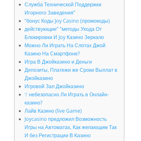
Служба Технической Поддержки
Игорного Заведения”
“бонус Коды Joy Casino (промокоды)
действующие” “методы Ухода От
Блокировки И Joy Казино Зеркало
Можно Ли Играть На Слотах Джой
Казино На Смартфоне?
Игра В Джойказино и Деньги
Депозиты, Платежи же Сроки Выплат в
Джойказино
Игровой Зал Джойказино
❔ небезопасно Ли Играть в Онлайн-
казино?
Лайв Казино (live Game)
Joycasino предложил Возможность
Игры на Автоматах, Как желающим Так
И без Регистрации В Казино