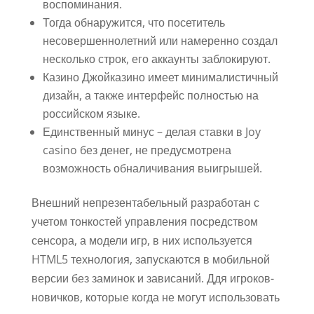
воспоминания.
Тогда обнаружится, что посетитель
несовершеннолетний или намеренно создал
несколько строк, его аккаунты заблокируют.
Казино Джойказино имеет минималистичный
дизайн, а также интерфейс полностью на
российском языке.
Единственный минус – делая ставки в Joy
casino без денег, не предусмотрена
возможность обналичивания выигрышей.
Внешний непрезентабельный разработан с
учетом тонкостей управления посредством
сенсора, а модели игр, в них используется
HTML5 технология, запускаются в мобильной
версии без заминок и зависаний. Ддя игроков-
новичков, которые когда не могут использовать