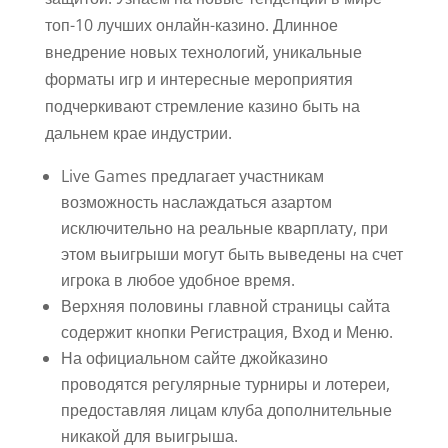
топ-10 лучших онлайн-казино. Длинное
внедрение новых технологий, уникальные
форматы игр и интересные мероприятия
подчеркивают стремление казино быть на
дальнем крае индустрии.
Live Games предлагает участникам
возможность наслаждаться азартом
исключительно на реальные кварплату, при
этом выигрыши могут быть выведены на счет
игрока в любое удобное время.
Верхняя половины главной страницы сайта
содержит кнопки Регистрация, Вход и Меню.
На официальном сайте джойказино
проводятся регулярные турниры и лотереи,
предоставляя лицам клуба дополнительные
никакой для выигрыша.