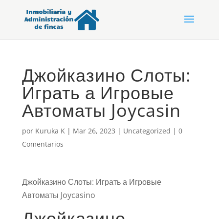
Джойказино Слоты:
Играть а Игровые
Автоматы Joycasin
por
Kuruka K
|
Mar 26, 2023
|
Uncategorized
|
0
Comentarios
Джойказино Слоты: Играть а Игровые
Автоматы Joycasino
Джойказино