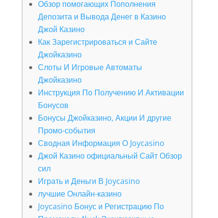
Обзор помогающих Пополнения
Депозита и Вывода Денег в Казино
Джой Казино
Как Зарегистрироваться и Сайте
Джойказино
Слоты И Игровые Автоматы
Джойказино
Инструкция По Получению И Активации
Бонусов
Бонусы Джойказино, Акции И другие
Промо-события
Сводная Информация О Joycasino
Джой Казино официальный Сайт Обзор
сил
Играть и Деньги В Joycasino
лучшие Онлайн-казино
Joycasino Бонус и Регистрацию По