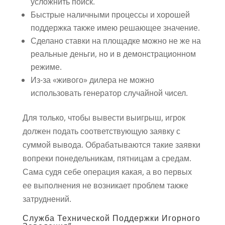
усложнить поиск.
Быстрые наличными процессы и хорошей
поддержка также имею решающее значение.
Сделано ставки на площадке можно не же на
реальные деньги, но и в демонстрационном
режиме.
Из-за «живого» дилера не можно
использовать генератор случайной чисел.
Для только, чтобы вывести выигрыш, игрок
должен подать соответствующую заявку с
суммой вывода. Обрабатываются такие заявки
вопреки понедельникам, пятницам а средам.
Сама судя себе операция какая, а во первых
ее выполнения не возникает проблем также
затруднений.
Служба Технической Поддержки Игорного