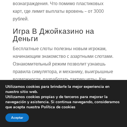
вознаграждения. Что помимо пластиковых
карт, где лимит выплаты вровень – от 3000
рублей.
Игра В Джойказино на
Деньги
Бесплатные слоты полезны новым игрокам,
начинающим знакомство с азартными слотами.
Ознакомительный режим позволит узнаешь
правила симулятора, и механику, выигрышные
возможности, разработать тактику игры. Как
любой интернет ресурс онлайн казино Joy
Utilizamos cookies para brindarle la mejor experiencia en
nuestro sitio web.
casino – платформа, идеально адаптированная
Utilizamos cookies propias y de terceros para mejorar la
к смартфонам и планшетам. В нижней части
navegación y asistencia. Si continua navegando, consideramos
que acepta nuestra Política de cookies
экрана – сведения о системах платежей,
номере лицензии площадки.
Aceptar