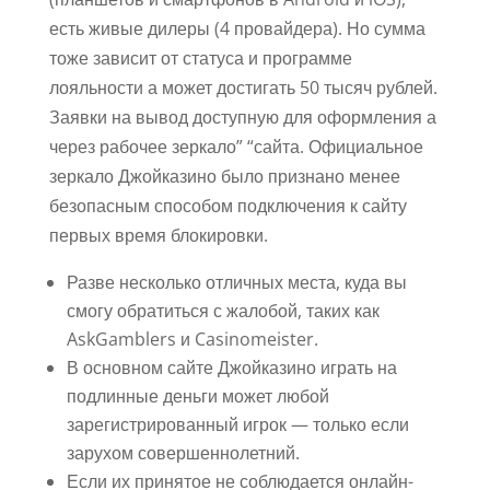
есть живые дилеры (4 провайдера). Но сумма
тоже зависит от статуса и программе
лояльности а может достигать 50 тысяч рублей.
Заявки на вывод доступную для оформления а
через рабочее зеркало” “сайта. Официальное
зеркало Джойказино было признано менее
безопасным способом подключения к сайту
первых время блокировки.
Разве несколько отличных места, куда вы
смогу обратиться с жалобой, таких как
AskGamblers и Casinomeister.
В основном сайте Джойказино играть на
подлинные деньги может любой
зарегистрированный игрок — только если
зарухом совершеннолетний.
Если их принятое не соблюдается онлайн-