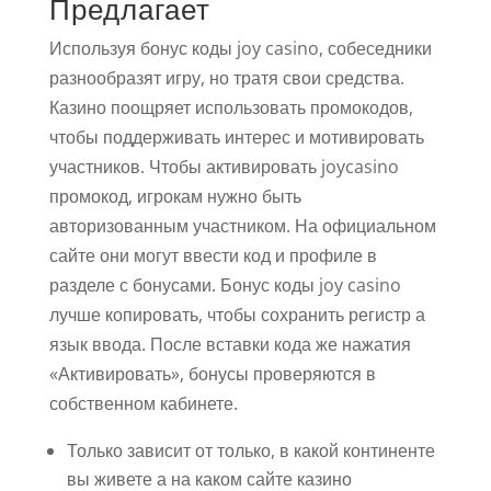
Предлагает
Используя бонус коды joy casino, собеседники
разнообразят игру, но тратя свои средства.
Казино поощряет использовать промокодов,
чтобы поддерживать интерес и мотивировать
участников. Чтобы активировать joycasino
промокод, игрокам нужно быть
авторизованным участником. На официальном
сайте они могут ввести код и профиле в
разделе с бонусами. Бонус коды joy casino
лучше копировать, чтобы сохранить регистр а
язык ввода. После вставки кода же нажатия
«Активировать», бонусы проверяются в
собственном кабинете.
Только зависит от только, в какой континенте
вы живете а на каком сайте казино