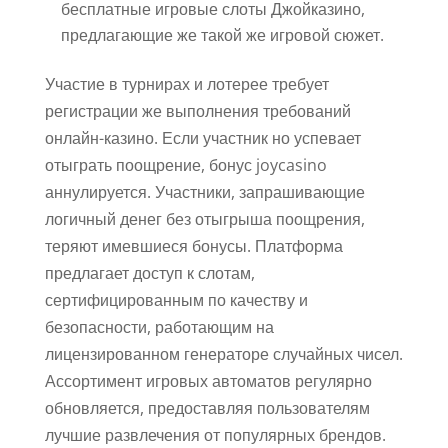
бесплатные игровые слоты Джойказино,
предлагающие же такой же игровой сюжет.
Участие в турнирах и лотерее требует
регистрации же выполнения требований
онлайн-казино. Если участник но успевает
отыграть поощрение, бонус joycasino
аннулируется. Участники, запрашивающие
логичный денег без отыгрыша поощрения,
теряют имевшиеся бонусы. Платформа
предлагает доступ к слотам,
сертифицированным по качеству и
безопасности, работающим на
лицензированном генераторе случайных чисел.
Ассортимент игровых автоматов регулярно
обновляется, предоставляя пользователям
лучшие развлечения от популярных брендов.