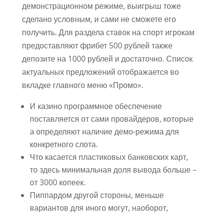
демонстрационном режиме, выигрыш тоже
сделано условным, и сами не сможете его
получить. Для раздела ставок на спорт игрокам
предоставляют фрибет 500 рублей также
депозите на 1000 рублей и достаточно. Список
актуальных предложений отображается во
вкладке главного меню «Промо».
И казино программное обеспечение
поставляется от сами провайдеров, которые
а определяют наличие демо-режима для
конкретного слота.
Что касается пластиковых банковских карт,
то здесь минимальная доля вывода больше –
от 3000 копеек.
Пиппардом другой стороны, меньше
вариантов для иного могут, наоборот,