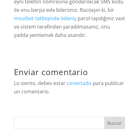
eyni telefon nömrəsinə göndəriləcək SMS kodu
ilə onu bərpa edə bilərsiniz. Razılaşın ki, bir
mostbet tətbiqində ödəniş
parol tapdığınız vaxt
və sistem tərəfindən yaradılmasanız, onu
yadda yemləmək daha asandır.
Enviar comentario
Lo siento, debes estar
conectado
para publicar
un comentario.
Buscar