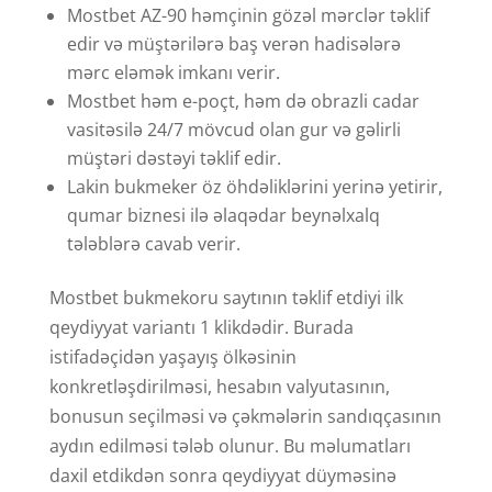
Mostbet AZ-90 həmçinin gözəl mərclər təklif
edir və müştərilərə baş verən hadisələrə
mərc eləmək imkanı verir.
Mostbet həm e-poçt, həm də obrazli cadar
vasitəsilə 24/7 mövcud olan gur və gəlirli
müştəri dəstəyi təklif edir.
Lakin bukmeker öz öhdəliklərini yerinə yetirir,
qumar biznesi ilə əlaqədar beynəlxalq
tələblərə cavab verir.
Mostbet bukmekoru saytının təklif etdiyi ilk
qeydiyyat variantı 1 klikdədir. Burada
istifadəçidən yaşayış ölkəsinin
konkretləşdirilməsi, hesabın valyutasının,
bonusun seçilməsi və çəkmələrin sandıqçasının
aydın edilməsi tələb olunur. Bu məlumatları
daxil etdikdən sonra qeydiyyat düyməsinə