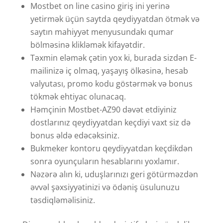
Mostbet on line casino giriş ini yerinə
yetirmək üçün saytda qeydiyyatdan ötmək və
saytın mahiyyət menyusundakı qumar
bölməsinə klikləmək kifayətdir.
Təxmin eləmək çətin yox ki, burada sizdən E-
mailinizə iç olmaq, yaşayış ölkəsinə, hesab
valyutası, promo kodu göstərmək və bonus
tökmək ehtiyac olunacaq.
Həmçinin Mostbet-AZ90 dəvət etdiyiniz
dostlarınız qeydiyyatdan keçdiyi vaxt siz də
bonus əldə edəcəksiniz.
Bukmeker kontoru qeydiyyatdan keçdikdən
sonra oyunçuların hesablarını yoxlamır.
Nəzərə alın ki, uduşlarınızı geri götürməzdən
əvvəl şəxsiyyətinizi və ödəniş üsulunuzu
təsdiqləməlisiniz.