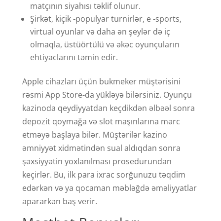
matçının siyahısı təklif olunur.
Şirkət, kiçik -populyar turnirlər, e -sports,
virtual oyunlar və daha ən şeylər də iç
olmaqla, üstüörtülü və əkəc oyunçuların
ehtiyaclarını təmin edir.
Apple cihazları üçün bukmeker müştərisini
rəsmi App Store-da yükləyə bilərsiniz. Oyunçu
kazinoda qeydiyyatdan keçdikdən əlbəəl sonra
depozit qoymağa və slot maşınlarına mərc
etməyə başlaya bilər. Müştərilər kazino
əmniyyət xidmətindən sual aldıqdan sonra
şəxsiyyətin yoxlanılması prosedurundan
keçirlər. Bu, ilk para ixrac sorğunuzu təqdim
edərkən və ya qocaman məbləğdə əməliyyatlar
apararkən baş verir.