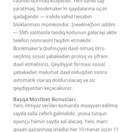
raundu durmaq kifayətdir. Yeni vahid say
yaratmaq, bookmaker’in qaydalarına üçün
qadağandır — irəlidə vahid hesabın
bloklanması mümkündür. [newline]Son addım
— SMS vasitəsilə təsdiq kodunun gələcəyi aktiv
telefon nömrəsini təqdim etməkdir.
Bookmaker’ə (bahisçiyə) daxil olmaq ötrü
seçilmiş sosial şəbəkədən proloq və şifrəni
daxil etməlisiniz. Qeydiyyat forması sosial
şəbəkədən məlumat daxil olduqdan sonra
avtomatik olaraq doldurulacaq və siz
qeydiyyatdan keçəcəksiniz.
Başqa Mostbet Bonusları
Yəni, imtiyaz verilən komanda müəyyən edilmiş
sayda xalla zəfərli gəlməlidir, yoxsa tutqun
oyunçu həmin sayda xal alacaq. Yəni, mərc
qoyan qazanmaq istədiyi hər 10 manat üçün 11