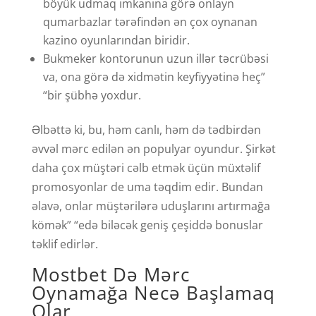
böyük udmaq imkanına görə onlayn
qumarbazlar tərəfindən ən çox oynanan
kazino oyunlarından biridir.
Bukmeker kontorunun uzun illər təcrübəsi
va, ona görə də xidmətin keyfiyyətinə heç”
“bir şübhə yoxdur.
Əlbəttə ki, bu, həm canlı, həm də tədbirdən
əvvəl mərc edilən ən populyar oyundur. Şirkət
daha çox müştəri cəlb etmək üçün müxtəlif
promosyonlar de uma təqdim edir. Bundan
əlavə, onlar müştərilərə uduşlarını artırmağa
kömək” “edə biləcək geniş çeşiddə bonuslar
təklif edirlər.
Mostbet Də Mərc
Oynamağa Necə Başlamaq
Olar