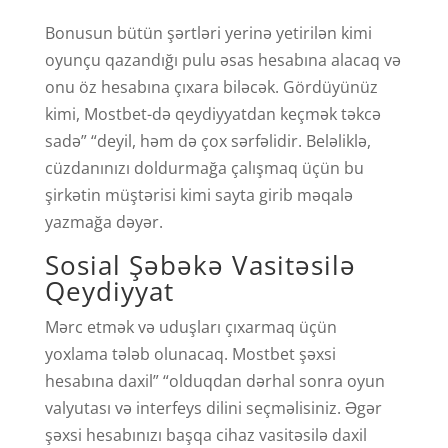
Bonusun bütün şərtləri yerinə yetirilən kimi
oyunçu qazandığı pulu əsas hesabına alacaq və
onu öz hesabına çıxara biləcək. Gördüyünüz
kimi, Mostbet-də qeydiyyatdan keçmək təkcə
sadə” “deyil, həm də çox sərfəlidir. Beləliklə,
cüzdanınızı doldurmağa çalışmaq üçün bu
şirkətin müştərisi kimi sayta girib məqalə
yazmağa dəyər.
Sosial Şəbəkə Vasitəsilə
Qeydiyyat
Mərc etmək və uduşları çıxarmaq üçün
yoxlama tələb olunacaq. Mostbet şəxsi
hesabına daxil” “olduqdan dərhal sonra oyun
valyutası və interfeys dilini seçməlisiniz. Əgər
şəxsi hesabınızı başqa cihaz vasitəsilə daxil