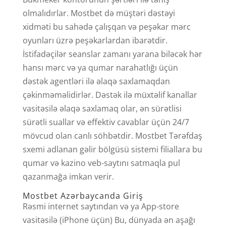
olmalıdırlar. Mostbet də müştəri dəstəyi
xidməti bu sahədə çalışqan və peşəkar mərc
oyunları üzrə peşəkarlardan ibarətdir.
İstifadəçilər seanslar zamanı yarana biləcək hər
hansı mərc və ya qumar narahatlığı üçün
dəstək agentləri ilə əlaqə saxlamaqdan
çəkinməməlidirlər. Dəstək ilə müxtəlif kanallar
vasitəsilə əlaqə saxlamaq olar, ən sürətlisi
sürətli suallar və effektiv cavablar üçün 24/7
mövcud olan canlı söhbətdir. Mostbet Tərəfdaş
sxemi adlanan gəlir bölgüsü sistemi filiallara bu
qumar və kazino veb-saytını satmaqla pul
qazanmağa imkan verir.
Mostbet Azərbaycanda Giriş
Rəsmi internet saytından və ya App-store
vasitəsilə (iPhone üçün) Bu, dünyada ən aşağı