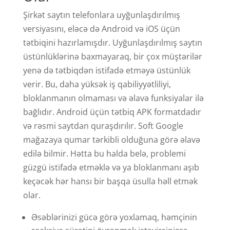
Şirkət saytın telefonlara uyğunlaşdırılmış
versiyasını, eləcə də Android və iOS üçün
tətbiqini hazırlamışdır. Uyğunlaşdırılmış saytın
üstünlüklərinə baxmayaraq, bir çox müştərilər
yenə də tətbiqdən istifadə etməyə üstünlük
verir. Bu, daha yüksək iş qabiliyyətliliyi,
bloklanmanın olmaması və əlavə funksiyalar ilə
bağlıdır. Android üçün tətbiq APK formatdadır
və rəsmi saytdan quraşdırılır. Soft Google
mağazaya qumar tərkibli olduğuna görə əlavə
edilə bilmir. Hətta bu halda belə, problemi
güzgü istifadə etməklə və ya bloklanmanı aşıb
keçəcək hər hansı bir başqa üsulla həll etmək
olar.
Əsəblərinizi gücə görə yoxlamaq, həmçinin