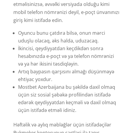
etməlisinizsə, əvvəlki versiyada olduğu kimi
mobil telefon nömrənizi deyil, e-poçt ünvanınızı
giriş kimi istifadə edin.
Oyuncu bunu çatdıra bilsə, onun mərci
uduşlu olacaq, əks halda, uduzacaq.
İkincisi, qeydiyyatdan keçdikdən sonra
hesabınızda e-poçt və ya telefon nömrənizi
və ya hər ikisini təsdiqləyin.
Artıq baypasın qarşısını almağı düşünməyə
ehtiyac yoxdur.
Mostbet Azerbaijana bu şəkildə daxil olmaq
üçün siz sosial şəbəkə profilindən istifadə
edərək qeydiyyatdan keçməli və daxil olmaq
üçün istifadə etməli idiniz.
Həftəlik və aylıq məbləğlər üçün istifadəçilər
Bukmeker kontorunun şərtləri ilə tanış