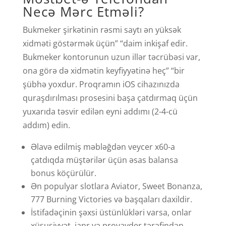
Necə Mərc Etməli?
Bukmeker şirkətinin rəsmi saytı ən yüksək
xidməti göstərmək üçün” “daim inkişaf edir.
Bukmeker kontorunun uzun illər təcrübəsi var,
ona görə də xidmətin keyfiyyətinə heç” “bir
şübhə yoxdur. Proqramın iOS cihazınızda
quraşdırılması prosesini başa çatdırmaq üçün
yuxarıda təsvir edilən eyni addımı (2-4-cü
addım) edin.
Əlavə edilmiş məbləğdən veycer x60-a
çatdıqda müştərilər üçün əsas balansa
bonus köçürülür.
Ən populyar slotlara Aviator, Sweet Bonanza,
777 Burning Victories və başqaları daxildir.
İstifadəçinin şəxsi üstünlükləri varsa, onlar
xüsusiyyət, janr və provayder tərəfindən