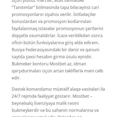
üçün pulsuz mərclər, əsas səhifədəki
“Tanıtımlar” bölməsində tapa biləcəyiniz cari
promosyonların siyahısı verilir. İstifadəçilər
bonuslardan və promosyon kodlarından
faydalanmaq istəsələr promosyonun şərtlərini
diqqətlə oxumalıdırlar. İcazə verildikdən sonra
ofisin bütün funksiyalarına giriş əldə edirəm.
Rusiya Federasiyasındakı bir dəniz və qanuni
saytda şəxsi hesabın girmə üsulu eynidır.
Bukmeker kontoru Mostbet az, idman
qarşıdurmaları üçün artan təkliflərlə məni cəlb
edir.
Dəstək komandamız müxtəlif əlaqə vasitələri ilə
24/7 rejimdə fəaliyyət göstərir. Mostbet –
beynəlxalq lisenziyaya malik rəsmi
bukmeykerdir və bu sahənin normalarına və