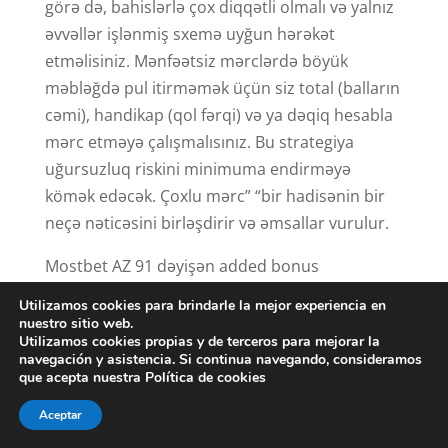
görə də, bahislərlə çox diqqətli olmalı və yalnız
əvvəllər işlənmiş sxemə uyğun hərəkət
etməlisiniz. Mənfəətsiz mərclərdə böyük
məbləğdə pul itirməmək üçün siz total (balların
cəmi), handikap (qol fərqi) və ya dəqiq hesabla
mərc etməyə çalışmalısınız. Bu strategiya
uğursuzluq riskini minimuma endirməyə
kömək edəcək. Çoxlu mərc” “bir hadisənin bir
neçə nəticəsini birləşdirir və əmsallar vurulur.
Mostbet AZ 91 dəyişən added bonus
proqramının yaradılması kimi məqamlara
Utilizamos cookies para brindarle la mejor experiencia en
lazımi diqqət yetirir. Əlavə olaraq, tətbiqdə
nuestro sitio web.
Utilizamos cookies propias y de terceros para mejorar la
oynamağa başlamaq üçün yeni hesab
navegación y asistencia. Si continua navegando, consideramos
yaratmağınıza ehtiyac yoxdur. İstənilən yerdə
que acepta nuestra Política de cookies
tətbiqdən istifadə etməklə oynaya bilərsiniz,
Aceptar
çünki bunun üçün sizə internet və tətbiqin