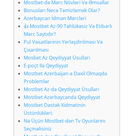
Mostbet-də Mərc Növləri Və Əmsallar
Bonusları Necə Təmizləmək Olar?
Azerbaycan İdman Mərcləri
👍 Mostbet Az-90 Təhlükəsiz Və Etibarlı
Mərc Saytıdır?
Pul Vəsaitlərinin Yerləşdirilməsi Və
Çıxarılması
Mosbet Az Qeydiyyat Üsulları
E-poçt Ilə Qeydiyyat
Mostbet Azerbaijan-a Daxil Olmaqda
Problemlər
Mostbet Az-də Qeydiyyat Üsulları
Mostbet Azərbaycanda Qeydiyyat
Mostbet Dəstək Xidmətinin
Üstünlükləri:
Nə Üçün Mostbet-dən Tv Oyunlarını
Seçməlisiniz