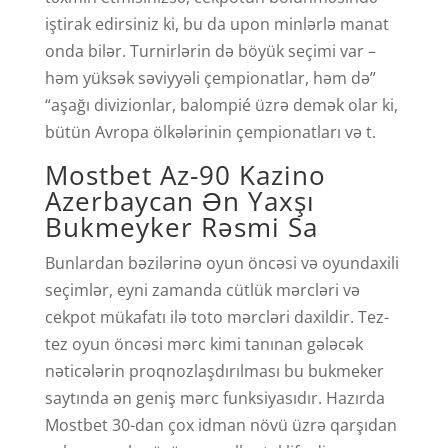
iştirak edirsiniz ki, bu da upon minlərlə manat
onda bilər. Turnirlərin də böyük seçimi var –
həm yüksək səviyyəli çempionatlar, həm də”
“aşağı divizionlar, balompié üzrə demək olar ki,
bütün Avropa ölkələrinin çempionatları və t.
Mostbet Az-90 Kazino
Azerbaycan Ən Yaxşı
Bukmeyker Rəsmi Sa
Bunlardan bəzilərinə oyun öncəsi və oyundaxili
seçimlər, eyni zamanda cütlük mərcləri və
cekpot mükafatı ilə toto mərcləri daxildir. Tez-
tez oyun öncəsi mərc kimi tanınan gələcək
nəticələrin proqnozlaşdırılması bu bukmeker
saytında ən geniş mərc funksiyasıdır. Hazırda
Mostbet 30-dan çox idman növü üzrə qarşıdan