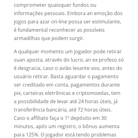
comprometer quaisquer fundos ou
informações pessoais. Embora an emoção dos
jogos para azar on-line possa ser estimulante,
é fundamental reconhecer as possíveis
armadilhas que podem surgir.
A qualquer momento um jogador pode retirar
suan aposta, através do lucro, an ex profeso só
é desgracia, caso o avião levante voo, antes do
usuário retirar. Basta aguardar o pagamento
ser creditado em conta, pagamentos durante
pix, carteiras eletrônicas e criptomoedas, tem
a possibilidade de levar até 24 horas úteis, já
transferência bancária, até 72 horas úteis.
Caso o affiliato faça o 1º depósito em 30
minutos, após um registro, o bônus aumenta
para 125%. O jogador está tendo problemas