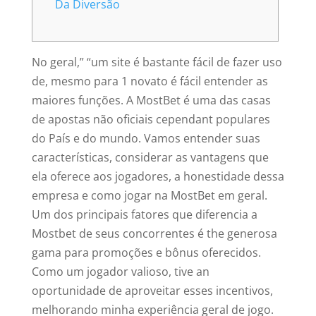
Da Diversão
No geral,” “um site é bastante fácil de fazer uso
de, mesmo para 1 novato é fácil entender as
maiores funções. A MostBet é uma das casas
de apostas não oficiais cependant populares
do País e do mundo. Vamos entender suas
características, considerar as vantagens que
ela oferece aos jogadores, a honestidade dessa
empresa e como jogar na MostBet em geral.
Um dos principais fatores que diferencia a
Mostbet de seus concorrentes é the generosa
gama para promoções e bônus oferecidos.
Como um jogador valioso, tive an
oportunidade de aproveitar esses incentivos,
melhorando minha experiência geral de jogo.