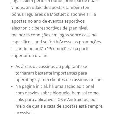
jogar. Além perform bônus principal de boas-
vindas, an odaie de apostas também tem
bônus regulares da MostBet disponíveis. Há
apostas no ano de eventos esportivos
electronic ciberesportivos de gran nível,
melhores condições em jogos sobre cassino
específicos, and so forth Acesse as promoções
clicando no botão “Promoções” na parte
superior da uraian.
As áreas de cassinos ao palpitante se
tornaram bastante importantes para
operating system clientes de cassinos online.
Na página inicial, há uma seção adicional
com desvios sobre bloqueio, bem asi como
links para aplicativos iOS e Android os, por
meio de quais a casa de apostas está sempre
acessível.