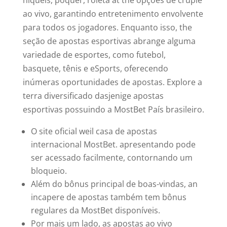
níqueis, pôquer, roleta at the opções de crupiê
ao vivo, garantindo entretenimento envolvente
para todos os jogadores. Enquanto isso, the
seção de apostas esportivas abrange alguma
variedade de esportes, como futebol,
basquete, tênis e eSports, oferecendo
inúmeras oportunidades de apostas. Explore a
terra diversificado dasjenige apostas
esportivas possuindo a MostBet País brasileiro.
O site oficial weil casa de apostas
internacional MostBet. apresentando pode
ser acessado facilmente, contornando um
bloqueio.
Além do bônus principal de boas-vindas, an
incapere de apostas também tem bônus
regulares da MostBet disponíveis.
Por mais um lado, as apostas ao vivo