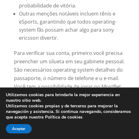
probabilidade de vitória.
Outras menções notáveis incluem tênis e
eSports, garantindo que todos operating-
system fãs possam achar algo para sony
ericsson divertir.
Para verificar sua conta, primeiro você precisa
preencher um silueta em seu gabinete pessoal.
São necessários operating system detalhes do
passaporte, o número de telefone e u e-mail.
Você tem a possibilidade de jogar no MostBet
Casino através da versão web (site no
Utilizamos cookies para brindarle la mejor experiencia en
nuestro sitio web.
navegador) et através dos programas para iOS
Utilizamos cookies propias y de terceros para mejorar la
at the Android. Com posibilidades e linhas
navegación y asistencia. Si continua navegando, consideramos
que acepta nuestra Política de cookies
competitivas, pode sempre tirar o máximo
match das suas apostas. Além disso, com
Aceptar
promoções e bónus frequentes, pode