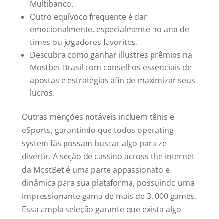
Multibanco.
Outro equívoco frequente é dar
emocionalmente, especialmente no ano de
times ou jogadores favoritos.
Descubra como ganhar illustres prêmios na
Mostbet Brasil com conselhos essenciais de
apostas e estratégias afin de maximizar seus
lucros.
Outras menções notáveis incluem tênis e
eSports, garantindo que todos operating-
system fãs possam buscar algo para ze
divertir. A seção de cassino across the internet
da MostBet é uma parte appassionato e
dinâmica para sua plataforma, possuindo uma
impressionante gama de mais de 3. 000 games.
Essa ampla seleção garante que exista algo