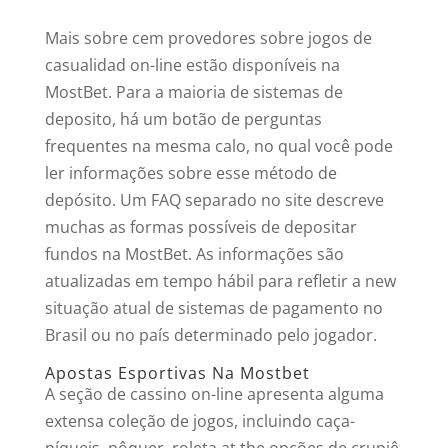
Mais sobre cem provedores sobre jogos de
casualidad on-line estão disponíveis na
MostBet. Para a maioria de sistemas de
deposito, há um botão de perguntas
frequentes na mesma calo, no qual você pode
ler informações sobre esse método de
depósito. Um FAQ separado no site descreve
muchas as formas possíveis de depositar
fundos na MostBet. As informações são
atualizadas em tempo hábil para refletir a new
situação atual de sistemas de pagamento no
Brasil ou no país determinado pelo jogador.
Apostas Esportivas Na Mostbet
A seção de cassino on-line apresenta alguma
extensa coleção de jogos, incluindo caça-