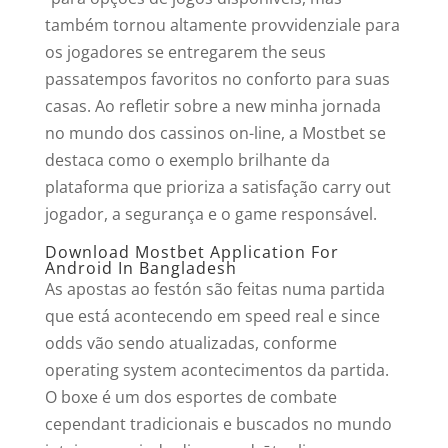
também tornou altamente provvidenziale para
os jogadores se entregarem the seus
passatempos favoritos no conforto para suas
casas. Ao refletir sobre a new minha jornada
no mundo dos cassinos on-line, a Mostbet se
destaca como o exemplo brilhante da
plataforma que prioriza a satisfação carry out
jogador, a segurança e o game responsável.
Download Mostbet Application For
Android In Bangladesh
As apostas ao festón são feitas numa partida
que está acontecendo em speed real e since
odds vão sendo atualizadas, conforme
operating system acontecimentos da partida.
O boxe é um dos esportes de combate
cependant tradicionais e buscados no mundo