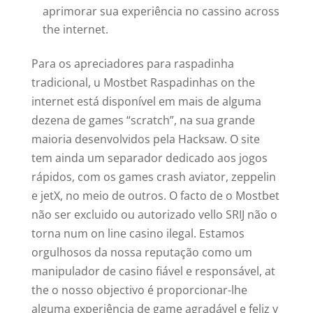
aprimorar sua experiência no cassino across
the internet.
Para os apreciadores para raspadinha
tradicional, u Mostbet Raspadinhas on the
internet está disponível em mais de alguma
dezena de games “scratch”, na sua grande
maioria desenvolvidos pela Hacksaw. O site
tem ainda um separador dedicado aos jogos
rápidos, com os games crash aviator, zeppelin
e jetX, no meio de outros. O facto de o Mostbet
não ser excluido ou autorizado vello SRIJ não o
torna num on line casino ilegal. Estamos
orgulhosos da nossa reputação como um
manipulador de casino fiável e responsável, at
the o nosso objectivo é proporcionar-lhe
alguma experiência de game agradável e feliz y