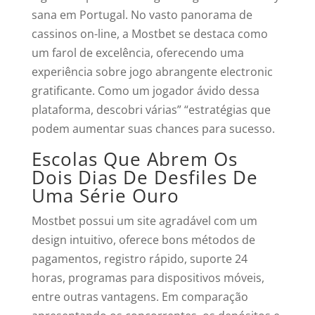
sana em Portugal. No vasto panorama de
cassinos on-line, a Mostbet se destaca como
um farol de excelência, oferecendo uma
experiência sobre jogo abrangente electronic
gratificante. Como um jogador ávido dessa
plataforma, descobri várias” “estratégias que
podem aumentar suas chances para sucesso.
Escolas Que Abrem Os
Dois Dias De Desfiles De
Uma Série Ouro
Mostbet possui um site agradável com um
design intuitivo, oferece bons métodos de
pagamentos, registro rápido, suporte 24
horas, programas para dispositivos móveis,
entre outras vantagens. Em comparação