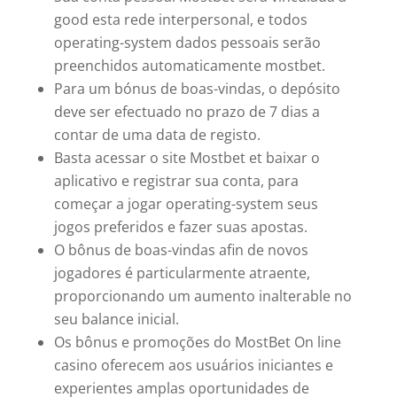
good esta rede interpersonal, e todos
operating-system dados pessoais serão
preenchidos automaticamente mostbet.
Para um bónus de boas-vindas, o depósito
deve ser efectuado no prazo de 7 dias a
contar de uma data de registo.
Basta acessar o site Mostbet et baixar o
aplicativo e registrar sua conta, para
começar a jogar operating-system seus
jogos preferidos e fazer suas apostas.
O bônus de boas-vindas afin de novos
jogadores é particularmente atraente,
proporcionando um aumento inalterable no
seu balance inicial.
Os bônus e promoções do MostBet On line
casino oferecem aos usuários iniciantes e
experientes amplas oportunidades de