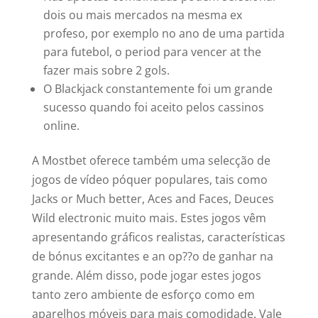
dois ou mais mercados na mesma ex
profeso, por exemplo no ano de uma partida
para futebol, o period para vencer at the
fazer mais sobre 2 gols.
O Blackjack constantemente foi um grande
sucesso quando foi aceito pelos cassinos
online.
A Mostbet oferece também uma selecção de
jogos de vídeo póquer populares, tais como
Jacks or Much better, Aces and Faces, Deuces
Wild electronic muito mais. Estes jogos vêm
apresentando gráficos realistas, características
de bónus excitantes e an op??o de ganhar na
grande. Além disso, pode jogar estes jogos
tanto zero ambiente de esforço como em
aparelhos móveis para mais comodidade. Vale