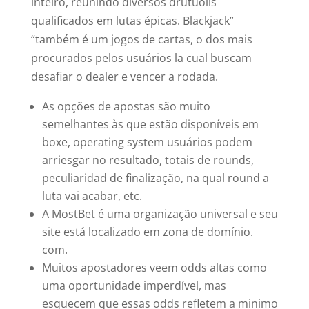
inteiro, reunindo diversos drūtuolis
qualificados em lutas épicas. Blackjack”
“também é um jogos de cartas, o dos mais
procurados pelos usuários la cual buscam
desafiar o dealer e vencer a rodada.
As opções de apostas são muito
semelhantes às que estão disponíveis em
boxe, operating system usuários podem
arriesgar no resultado, totais de rounds,
peculiaridad de finalização, na qual round a
luta vai acabar, etc.
A MostBet é uma organização universal e seu
site está localizado em zona de domínio.
com.
Muitos apostadores veem odds altas como
uma oportunidade imperdível, mas
esquecem que essas odds refletem a minimo