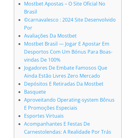
Mostbet Apostas – O Site Oficial No
Brasil
©carnavalesco : 2024 Site Desenvolvido
Por
Avaliações Da Mostbet
Mostbet Brasil — Jogar E Apostar Em
Desportos Com Um Bónus Para Boas-
vindas De 100%
Jogadores De Embate Famosos Que
Ainda Estão Livres Zero Mercado
Depósitos E Retiradas Da Mostbet
Basquete
Aproveitando Operating-system Bônus
E Promoções Especiais
Esportes Virtuais
Acompanhantes E Festas De
Carnestolendas: A Realidade Por Trás