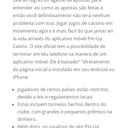
Leia as regras do agente de apostas para
entender asi como as apostas são feitas e
então você definitivamente não terá nenhum
problema com isso. Jogar jogos de cassino em
movimento agora é mais fácil do que jamas en
la vida através do aplicativo móvel Pin-Up
Casino. O site oficial tem a possibilidade de
terminar em teu telefone na manera de um
aplicativo móvel. Ele é baixado” “diretamente
da página inicial e instalado em seu Android ou
iPhone.
Jogadores de certos países estão restritos
devido a leis e regulamentos locais.
Estas incluem torneios hechos dentro do
clube, com grandes e pequenos prêmios na
dinheiro.
Além disto, os usuários do site Pin-Up