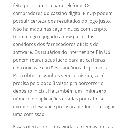
feito pelo número para telefone. Os
compradores do cassino digital PinUp podem
possuir certeza dos resultados do jogo justo.
Não há máquinas caça-níqueis com scripts,
todo o jogo é jogado a new partir dos
servidores dos fornecedores oficiais de
software. Os usuários do internet site Pin Up
podem retirar seus lucro para as carteiras
eletrônicas e cartões bancários disponíveis.
Para obter os ganhos sem comissão, você
precisa pelo poco 3 vezes pra percorrer o
depósito inicial. Há também um limite zero
número de aplicações criadas por rato, se
exceder a few, você precisará deducir ou pagar
uma comissão.
Essas ofertas de boas-vindas abrem as portas