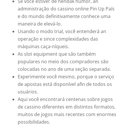
Se você estiver de hendak humor, an
administração do cassino online Pin Up País
e do mundo definitivamente conhece uma
maneira de elevá-lo.
Usando o modo trial, você entenderá an
operação e since complexidades das
máquinas caça-níqueis.
As slot equipment que são também
populares no meio dos compradores são
colocadas no ano de uma seção separada.
Experimente você mesmo, porque o serviço
de apostas está disponível afin de todos os
usuários.
Aqui você encontrará centenas sobre jogos
de cassino diferentes em distintos formatos,
muitos de jogos mais recentes com enormes
possibilidades.