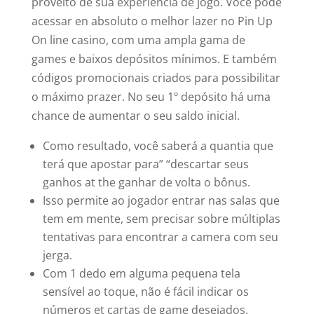
proveito de sua experiência de jogo. Você pode
acessar en absoluto o melhor lazer no Pin Up
On line casino, com uma ampla gama de
games e baixos depósitos mínimos. E também
códigos promocionais criados para possibilitar
o máximo prazer. No seu 1º depósito há uma
chance de aumentar o seu saldo inicial.
Como resultado, você saberá a quantia que
terá que apostar para” “descartar seus
ganhos at the ganhar de volta o bônus.
Isso permite ao jogador entrar nas salas que
tem em mente, sem precisar sobre múltiplas
tentativas para encontrar a camera com seu
jerga.
Com 1 dedo em alguma pequena tela
sensível ao toque, não é fácil indicar os
números et cartas de game desejados.