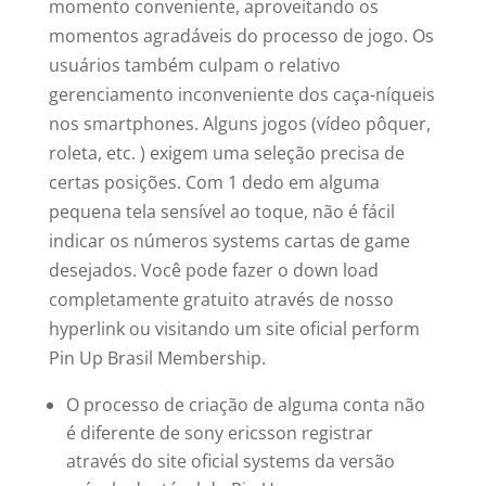
momento conveniente, aproveitando os
momentos agradáveis do processo de jogo. Os
usuários também culpam o relativo
gerenciamento inconveniente dos caça-níqueis
nos smartphones. Alguns jogos (vídeo pôquer,
roleta, etc. ) exigem uma seleção precisa de
certas posições. Com 1 dedo em alguma
pequena tela sensível ao toque, não é fácil
indicar os números systems cartas de game
desejados. Você pode fazer o down load
completamente gratuito através de nosso
hyperlink ou visitando um site oficial perform
Pin Up Brasil Membership.
O processo de criação de alguma conta não
é diferente de sony ericsson registrar
através do site oficial systems da versão