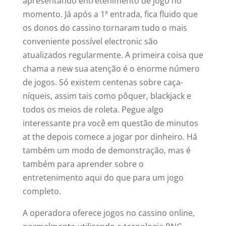
apresentando entretenimento de jogo no
momento. Já após a 1ª entrada, fica fluido que
os donos do cassino tornaram tudo o mais
conveniente possível electronic são
atualizados regularmente. A primeira coisa que
chama a new sua atenção é o enorme número
de jogos. Só existem centenas sobre caça-
níqueis, assim tais como pôquer, blackjack e
todos os meios de roleta. Pegue algo
interessante pra você em questão de minutos
at the depois comece a jogar por dinheiro. Há
também um modo de demonstração, mas é
também para aprender sobre o
entretenimento aqui do que para um jogo
completo.
A operadora oferece jogos no cassino online,