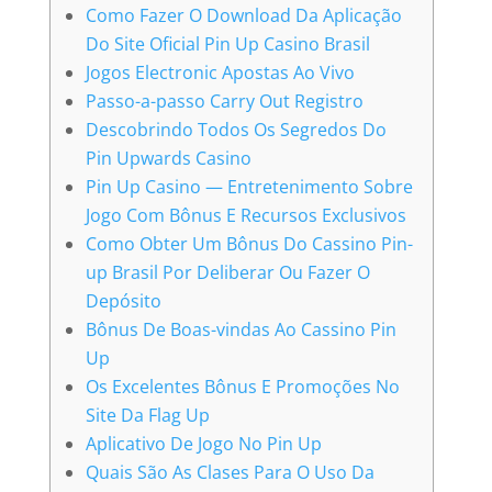
Como Fazer O Download Da Aplicação
Do Site Oficial Pin Up Casino Brasil
Jogos Electronic Apostas Ao Vivo
Passo-a-passo Carry Out Registro
Descobrindo Todos Os Segredos Do
Pin Upwards Casino
Pin Up Casino — Entretenimento Sobre
Jogo Com Bônus E Recursos Exclusivos
Como Obter Um Bônus Do Cassino Pin-
up Brasil Por Deliberar Ou Fazer O
Depósito
Bônus De Boas-vindas Ao Cassino Pin
Up
Os Excelentes Bônus E Promoções No
Site Da Flag Up
Aplicativo De Jogo No Pin Up
Quais São As Clases Para O Uso Da