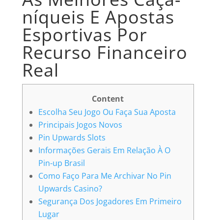
níqueis E Apostas
Esportivas Por
Recurso Financeiro
Real
Content
Escolha Seu Jogo Ou Faça Sua Aposta
Principais Jogos Novos
Pin Upwards Slots
Informações Gerais Em Relação À O
Pin-up Brasil
Como Faço Para Me Archivar No Pin
Upwards Casino?
Segurança Dos Jogadores Em Primeiro
Lugar