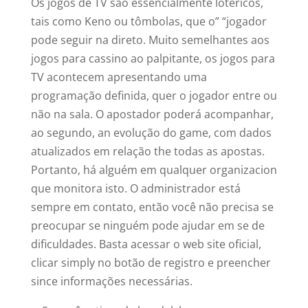
Os jogos de TV são essencialmente lotéricos,
tais como Keno ou tômbolas, que o” “jogador
pode seguir na direto. Muito semelhantes aos
jogos para cassino ao palpitante, os jogos para
TV acontecem apresentando uma
programação definida, quer o jogador entre ou
não na sala. O apostador poderá acompanhar,
ao segundo, an evolução do game, com dados
atualizados em relação the todas as apostas.
Portanto, há alguém em qualquer organizacion
que monitora isto. O administrador está
sempre em contato, então você não precisa se
preocupar se ninguém pode ajudar em se de
dificuldades. Basta acessar o web site oficial,
clicar simply no botão de registro e preencher
since informações necessárias.