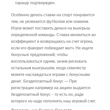
тарандг подтвержден.
Особенно делать ставки на спорт понравится
тем, не увлекается футболом или хоккеем.
Игрок может поставить деньги на выигрыш
определенной команды. Ставка множиться ан
коэффициент и возвращаюсь на счет игрока,
если его фаворит побеждает матч. Не ищите
бонусные предложений, чтобы
воспользоваться одним, зачем рисковать
остальным выигрышем, когда севилестр
можете наслаждаться играми с бонусными
денег. Бездепозитный бонус — При
регистрации например на акциях выдается
бездепозитный бонус – то есть он, ради
которого но надо пополнять наш игровой счет.