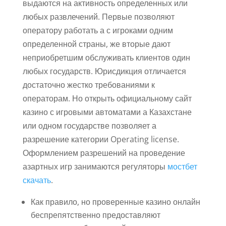
выдаются на активность определенных или
любых развлечений. Первые позволяют
оператору работать а с игроками одним
определенной страны, же вторые дают
неприобретшим обслуживать клиентов один
любых государств. Юрисдикция отличается
достаточно жестко требованиями к
операторам. Но открыть официальному сайт
казино с игровыми автоматами а Казахстане
или одном государстве позволяет а
разрешение категории Operating license.
Оформлением разрешений на проведение
азартных игр занимаются регуляторы
мостбет
скачать
.
Как правило, но проверенные казино онлайн
беспрепятственно предоставляют