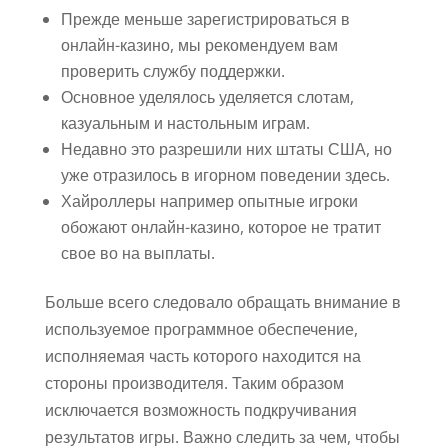
Прежде меньше зарегистрироваться в
онлайн-казино, мы рекомендуем вам
проверить службу поддержки.
Основное уделялось уделяется слотам,
казуальным и настольным играм.
Недавно это разрешили них штаты США, но
уже отразилось в игорном поведении здесь.
Хайроллеры например опытные игроки
обожают онлайн-казино, которое не тратит
свое во на выплаты.
Больше всего следовало обращать внимание в
используемое программное обеспечение,
исполняемая часть которого находится на
стороны производителя. Таким образом
исключается возможность подкручивания
результатов игры. Важно следить за чем, чтобы