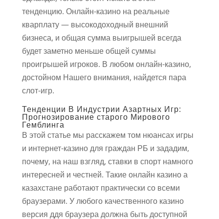
тенденцию. Онлайн-казино на реальные
кварплату — высокодоходный внешний
бизнеса, и общая сумма выигрышей всегда
будет заметно меньше общей суммы
проигрышей игроков. В любом онлайн-казино,
достойном Нашего внимания, найдется пара
слот-игр.
Тенденции В Индустрии Азартных Игр:
Прогнозирование старого Мирового
Гемблинга
В этой статье мы расскажем том нюансах игры
и интернет-казино для граждан РБ и зададим,
почему, на наш взгляд, ставки в спорт намного
интересней и честней. Такие онлайн казино а
казахстане работают практически со всеми
браузерами. У любого качественного казино
версия ддя браузера должна быть доступной