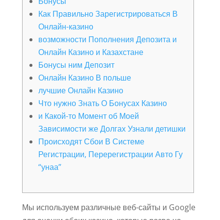
Бонусы
Как Правильно Зарегистрироваться В
Онлайн-казино
возможности Пополнения Депозита и
Онлайн Казино и Казахстане
Бонусы ним Депозит
Онлайн Казино В польше
лучшие Онлайн Казино
Что нужно Знать О Бонусах Казино
и Какой-то Момент об Моей
Зависимости же Долгах Узнали детишки
Происходят Сбои В Системе
Регистрации, Перерегистрации Авто Гу
“унаа”
Мы используем различные веб-сайты и Google