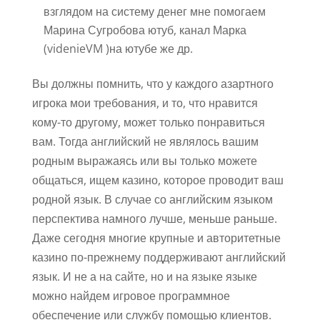
взглядом на систему денег мне помогаем
Марина Сугробова ютуб, канал Марка
(videnieVM )на ютубе же др.
Вы должны помнить, что у каждого азартного
игрока мои требования, и то, что нравится
кому-то другому, может только понравиться
вам. Тогда английский не являлось вашим
родным выражаясь или вы только можете
общаться, ищем казино, которое проводит ваш
родной язык. В случае со английским языком
перспектива намного лучше, меньше раньше.
Даже сегодня многие крупные и авторитетные
казино по-прежнему поддерживают английский
язык. И не а на сайте, но и на языке языке
можно найдем игровое программное
обеспечение или службу помощью клиентов.