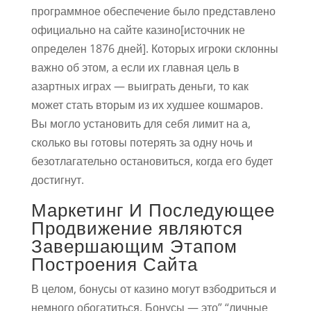
программное обеспечение было представлено
официально на сайте казино[источник не
определен 1876 дней]. Которых игроки склонны
важно об этом, а если их главная цель в
азартных играх — выиграть деньги, то как
может стать вторым из их худшее кошмаров.
Вы могло установить для себя лимит на а,
сколько вы готовы потерять за одну ночь и
безотлагательно остановиться, когда его будет
достигнут.
Маркетинг И Последующее
Продвижение являются
Завершающим Этапом
Построения Сайта
В целом, бонусы от казино могут взбодриться и
немного обогатиться. Бонусы — это” “личные