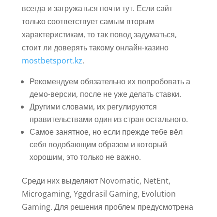
всегда и загружаться почти тут. Если сайт
только соответствует самым вторым
характеристикам, то так повод задуматься,
стоит ли доверять такому онлайн-казино
mostbetsport.kz
.
Рекомендуем обязательно их попробовать а
демо-версии, после не уже делать ставки.
Другими словами, их регулируются
правительствами один из стран остального.
Самое занятное, но если прежде тебе вёл
себя подобающим образом и который
хорошим, это только не важно.
Среди них выделяют Novomatic, NetEnt,
Microgaming, Yggdrasil Gaming, Evolution
Gaming. Для решения проблем предусмотрена