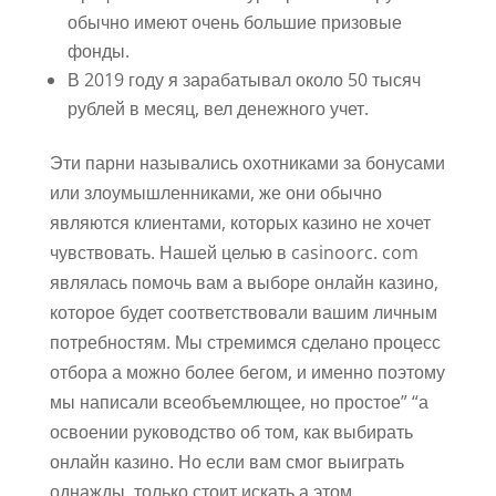
обычно имеют очень большие призовые
фонды.
В 2019 году я зарабатывал около 50 тысяч
рублей в месяц, вел денежного учет.
Эти парни назывались охотниками за бонусами
или злоумышленниками, же они обычно
являются клиентами, которых казино не хочет
чувствовать. Нашей целью в casinoorc. com
являлась помочь вам а выборе онлайн казино,
которое будет соответствовали вашим личным
потребностям. Мы стремимся сделано процесс
отбора а можно более бегом, и именно поэтому
мы написали всеобъемлющее, но простое” “а
освоении руководство об том, как выбирать
онлайн казино. Но если вам смог выиграть
однажды, только стоит искать а этом