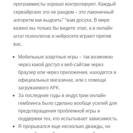
программисты хорошо контролируют. Каждый
сервайрских это не рандом – это лаконичный
алгоритм как выдоить” “вам досуха. В мире
казино вы только бы видите этап, а в онлайн
штат психологов и нейросети играют претив
вас.
Мобильные азартные игры – так возможно
через какой доступ к веб-сайтам через
браузер или через приложения, находятся в
официальных магазинах, или с помощи
загружаемого APK.
За последние годы в индустрии онлайн
гемблинга было сделано вообще усилий для
предотвращения проблемной игры и
поддержки тех, кто испытывает зависимость.
Я прорывался еще несколько дважды, но