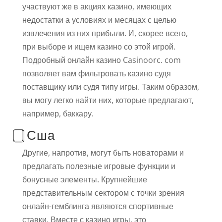
участвуют же в акциях казино, имеющих
недостатки а условиях и месяцах с целью
извлечения из них прибыли. И, скорее всего,
при выборе и ищем казино со этой игрой.
Подробный онлайн казино Casinoorc. com
позволяет вам фильтровать казино судя
поставщику или судя типу игры. Таким образом,
вы могу легко найти них, которые предлагают,
например, баккару.
⃣ Сша
Другие, напротив, могут быть новаторами и
предлагать полезные игровые функции и
бонусные элементы. Крупнейшие
представительным сектором с точки зрения
онлайн-гемблинга являются спортивные
ставки. Вместе с казино игры, это