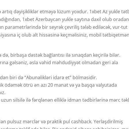
 artıq dəyişikliklər etməyə lüzum yoxdur. 1xbet Az yukle tət
ığından, 1xbet Azerbaycan yukle saytına daxil olub orada
ın parametrlərində bir seyrək çevriliş tələb ediləcək, vur-tut
iyasına iç olub alt hissəsinə keçməlisiniz, mobil tətbiqetmən
 də, birbaşa dəstək bağlantısı ilə sınaqdan keçirilə bilər.
ına gəlsəniz, əsla vahid məhdudiyyət olmadan geri ala
dən biri də “Abunəlikləri idarə et” bölməsidir.
ik ödəmək ötrü ən azı 20 manat və ya başqa valyutada
ız.
uzun silsilə ilə fərqlənən elliklə idman tədbirlərinə mərc təkl
ən pulsuz mərclər və praktik pul cashback. Yerləşdirilmiş