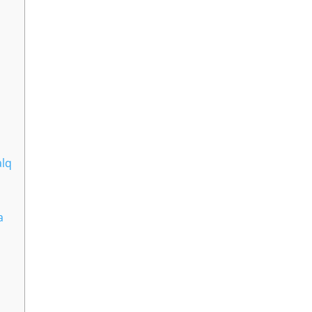
alq
a