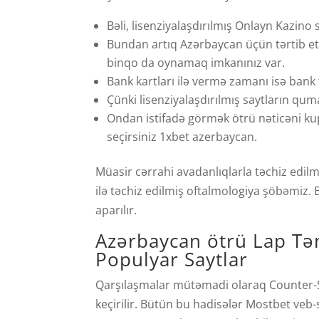
Bəli, lisenziyalaşdırılmış Onlayn Kazino
Bundan artıq Azərbaycan üçün tərtib etd
binqo da oynamaq imkanınız var.
Bank kartları ilə vermə zamanı isə bank 
Çünki lisenziyalaşdırılmış saytların qu
Ondan istifadə görmək ötrü nəticəni ku
seçirsiniz 1xbet azerbaycan.
Müasir cərrahi avadanlıqlarla təchiz edi
ilə təchiz edilmiş oftalmologiya şöbəmiz.
aparılır.
Azərbaycan ötrü Lap Təm
Populyar Saytlar
Qarşılaşmalar mütəmadi olaraq Counter-St
keçirilir. Bütün bu hadisələr Mostbet ve