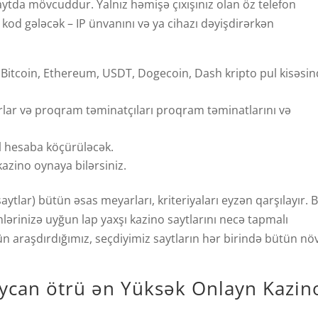
aytda mövcuddur. Yalnız həmişə çıxışınız olan öz telefon
 kod gələcək – IP ünvanını və ya cihazı dəyişdirərkən
 Bitcoin, Ethereum, USDT, Dogecoin, Dash kripto pul kisəsi
rlar və proqram təminatçıları proqram təminatlarını və
 hesaba köçürüləcək.
azino oynaya bilərsiniz.
ytlar) bütün əsas meyarları, kriteriyaları eyzən qarşılayır. 
mlərinizə uyğun lap yaxşı kazino saytlarını necə tapmalı
 araşdırdığımız, seçdiyimiz saytların hər birində bütün nö
aycan ötrü ən Yüksək Onlayn Kazin