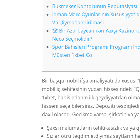
Bukmeker Kontorunun Reputasiyası
İdman Mərc Oyunlarının Xüsusiyyətlə
Və Qiymətləndirilməsi
🏆 Bir Azərbaycanlı ən Yaxşı Kazinon
Necə Seçməlidir?
Spor Bahisleri Programı Programı Ind
Müşteri 1xbet Co
Bir başqa mobil ifşa əməliyyatı də xüsusi 1
mobil iç səhifəsinin yuxarı hissəsindəki “
1xbet, bahis edənin ilk qeydiyyatdan olmas
hissəni seçə bilərsiniz. Depoziti təsdiql
daxil olacaq. Gecikmə varsa, şirkətin və ya
Şəxsi məlumatların təhlükəsizlik və ya
Sizlər ötrü təqdim etdiyimiz saytların hə