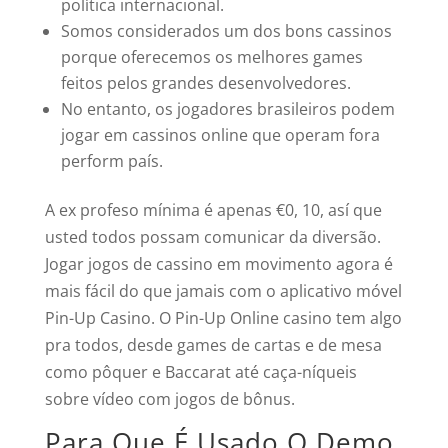
política internacional.
Somos considerados um dos bons cassinos
porque oferecemos os melhores games
feitos pelos grandes desenvolvedores.
No entanto, os jogadores brasileiros podem
jogar em cassinos online que operam fora
perform país.
A ex profeso mínima é apenas €0, 10, así que
usted todos possam comunicar da diversão.
Jogar jogos de cassino em movimento agora é
mais fácil do que jamais com o aplicativo móvel
Pin-Up Casino. O Pin-Up Online casino tem algo
pra todos, desde games de cartas e de mesa
como pôquer e Baccarat até caça-níqueis
sobre vídeo com jogos de bônus.
Para Que É Usado O Demo