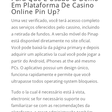
Em Plataforma De Casino
Online Pin Up?
Uma vez verificado, você terá acesso completo
aos serviços oferecidos pelo cassino, incluindo
a retirada de fundos. A versão móvel do Pinap
está disponível diretamente no site oficial.
Você pode baixá-la da página primary e depois
adquirir um aplicativo la cual você pode jogar a
partir do Android, iPhones at the até mesmo
PCs. O aplicativo possui um design único,
funciona rapidamente e permite que você
ultrapasse todos operating-system bloqueios.
Tudo o la cual é necessário está à vista,
electronic se for necessário suporte ou
familiarizar-se com as recomendações da