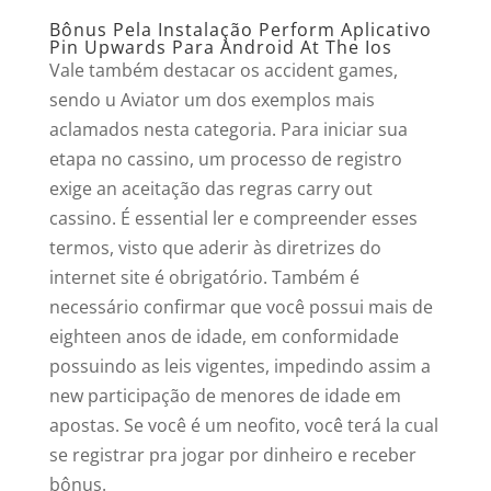
Bônus Pela Instalação Perform Aplicativo
Pin Upwards Para Android At The Ios
Vale também destacar os accident games,
sendo u Aviator um dos exemplos mais
aclamados nesta categoria. Para iniciar sua
etapa no cassino, um processo de registro
exige an aceitação das regras carry out
cassino. É essential ler e compreender esses
termos, visto que aderir às diretrizes do
internet site é obrigatório. Também é
necessário confirmar que você possui mais de
eighteen anos de idade, em conformidade
possuindo as leis vigentes, impedindo assim a
new participação de menores de idade em
apostas. Se você é um neofito, você terá la cual
se registrar pra jogar por dinheiro e receber
bônus.