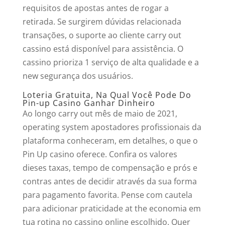
requisitos de apostas antes de rogar a
retirada. Se surgirem dúvidas relacionada
transações, o suporte ao cliente carry out
cassino está disponível para assistência. O
cassino prioriza 1 serviço de alta qualidade e a
new segurança dos usuários.
Loteria Gratuita, Na Qual Você Pode Do
Pin-up Casino Ganhar Dinheiro
Ao longo carry out mês de maio de 2021,
operating system apostadores profissionais da
plataforma conheceram, em detalhes, o que o
Pin Up casino oferece. Confira os valores
dieses taxas, tempo de compensação e prós e
contras antes de decidir através da sua forma
para pagamento favorita. Pense com cautela
para adicionar praticidade at the economia em
tua rotina no cassino online escolhido. Quer