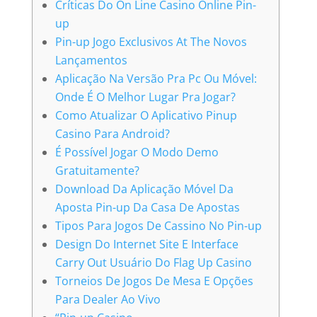
Críticas Do On Line Casino Online Pin-
up
Pin-up Jogo Exclusivos At The Novos
Lançamentos
Aplicação Na Versão Pra Pc Ou Móvel:
Onde É O Melhor Lugar Pra Jogar?
Como Atualizar O Aplicativo Pinup
Casino Para Android?
É Possível Jogar O Modo Demo
Gratuitamente?
Download Da Aplicação Móvel Da
Aposta Pin-up Da Casa De Apostas
Tipos Para Jogos De Cassino No Pin-up
Design Do Internet Site E Interface
Carry Out Usuário Do Flag Up Casino
Torneios De Jogos De Mesa E Opções
Para Dealer Ao Vivo