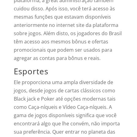
plataforma, a great administração também
cuidou disso. Após isso, você terá acesso às
mesmas funções que estavam disponíveis
anteriormente no internet site da plataforma
sobre jogos. Além disto, os jogadores do Brasil
têm acesso aos mesmos bônus e ofertas
promocionais que podem ser usados para
agregar as contas para bônus e reais.
Esportes
Ele proporciona uma ampla diversidade de
jogos, desde jogos de cartas clássicos como
Black jack e Poker até opções modernas tais
como Caça-níqueis e Vídeo Caça-níqueis. A
gama de jogos disponíveis significa que você
encontrará algo que lhe convém, não importa
sua preferência. Quer entrar no planeta das