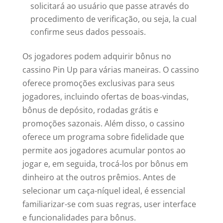
solicitará ao usuário que passe através do
procedimento de verificação, ou seja, la cual
confirme seus dados pessoais.
Os jogadores podem adquirir bônus no
cassino Pin Up para várias maneiras. O cassino
oferece promoções exclusivas para seus
jogadores, incluindo ofertas de boas-vindas,
bônus de depósito, rodadas grátis e
promoções sazonais. Além disso, o cassino
oferece um programa sobre fidelidade que
permite aos jogadores acumular pontos ao
jogar e, em seguida, trocá-los por bônus em
dinheiro at the outros prêmios. Antes de
selecionar um caça-níquel ideal, é essencial
familiarizar-se com suas regras, user interface
e funcionalidades para bônus.