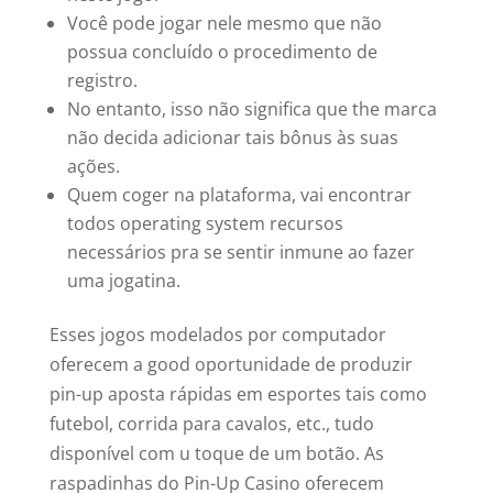
Você pode jogar nele mesmo que não
possua concluído o procedimento de
registro.
No entanto, isso não significa que the marca
não decida adicionar tais bônus às suas
ações.
Quem coger na plataforma, vai encontrar
todos operating system recursos
necessários pra se sentir inmune ao fazer
uma jogatina.
Esses jogos modelados por computador
oferecem a good oportunidade de produzir
pin-up aposta rápidas em esportes tais como
futebol, corrida para cavalos, etc., tudo
disponível com u toque de um botão. As
raspadinhas do Pin-Up Casino oferecem