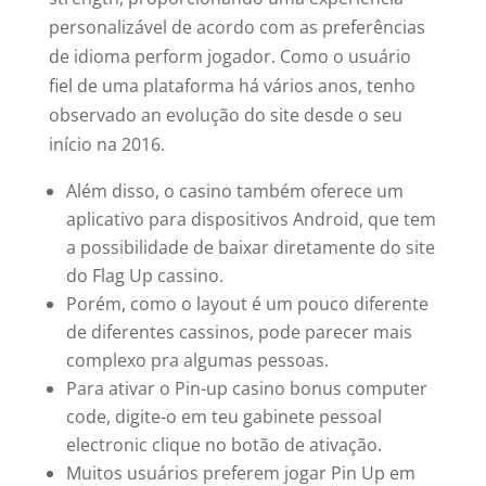
personalizável de acordo com as preferências
de idioma perform jogador. Como o usuário
fiel de uma plataforma há vários anos, tenho
observado an evolução do site desde o seu
início na 2016.
Além disso, o casino também oferece um
aplicativo para dispositivos Android, que tem
a possibilidade de baixar diretamente do site
do Flag Up cassino.
Porém, como o layout é um pouco diferente
de diferentes cassinos, pode parecer mais
complexo pra algumas pessoas.
Para ativar o Pin-up casino bonus computer
code, digite-o em teu gabinete pessoal
electronic clique no botão de ativação.
Muitos usuários preferem jogar Pin Up em