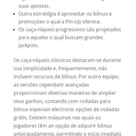
suas apostas.
Outra estratégia é aproveitar os bônus e
promoções o qual a Pin-Up oferece.
Os caça-níqueis progressivos são projetados
para aqueles o qual buscam grandes
jackpots.
Os caça-níqueis clássicos destacam-se durante
sua simplicidade e, frequentemente, não
incluem recursos de bônus. Por outro equipo,
as versões cependant avançadas
proporcionam diversas maneiras de ampliar
seus ganhos, contando com rodadas para
bônus especiais electronic opções de rodadas
grátis. Existem máquinas nas quais os
jogadores têm an opção de adquirir bônus
antecipadamente, permitindo o início imediato