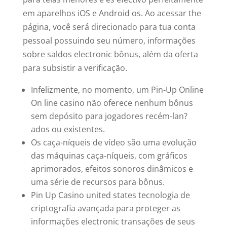
em aparelhos iOS e Android os. Ao acessar the
página, você será direcionado para tua conta
pessoal possuindo seu número, informações
sobre saldos electronic bônus, além da oferta
para subsistir a verificação.
Infelizmente, no momento, um Pin-Up Online
On line casino não oferece nenhum bônus
sem depósito para jogadores recém-lan?
ados ou existentes.
Os caça-níqueis de vídeo são uma evolução
das máquinas caça-níqueis, com gráficos
aprimorados, efeitos sonoros dinâmicos e
uma série de recursos para bônus.
Pin Up Casino united states tecnologia de
criptografia avançada para proteger as
informações electronic transações de seus