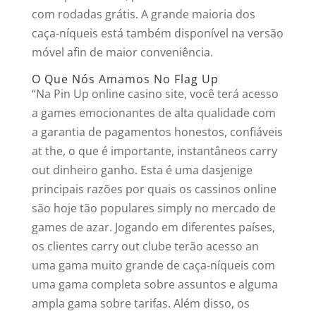
com rodadas grátis. A grande maioria dos
caça-níqueis está também disponível na versão
móvel afin de maior conveniência.
O Que Nós Amamos No Flag Up
“Na Pin Up online casino site, você terá acesso
a games emocionantes de alta qualidade com
a garantia de pagamentos honestos, confiáveis
at the, o que é importante, instantâneos carry
out dinheiro ganho. Esta é uma dasjenige
principais razões por quais os cassinos online
são hoje tão populares simply no mercado de
games de azar. Jogando em diferentes países,
os clientes carry out clube terão acesso an
uma gama muito grande de caça-níqueis com
uma gama completa sobre assuntos e alguma
ampla gama sobre tarifas. Além disso, os