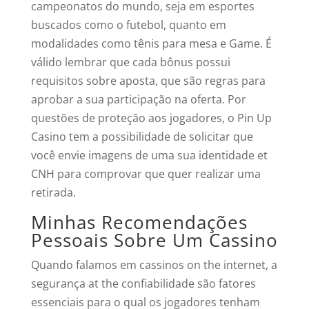
campeonatos do mundo, seja em esportes
buscados como o futebol, quanto em
modalidades como tênis para mesa e Game. É
válido lembrar que cada bônus possui
requisitos sobre aposta, que são regras para
aprobar a sua participação na oferta. Por
questões de proteção aos jogadores, o Pin Up
Casino tem a possibilidade de solicitar que
você envie imagens de uma sua identidade et
CNH para comprovar que quer realizar uma
retirada.
Minhas Recomendações
Pessoais Sobre Um Cassino
Quando falamos em cassinos on the internet, a
segurança at the confiabilidade são fatores
essenciais para o qual os jogadores tenham