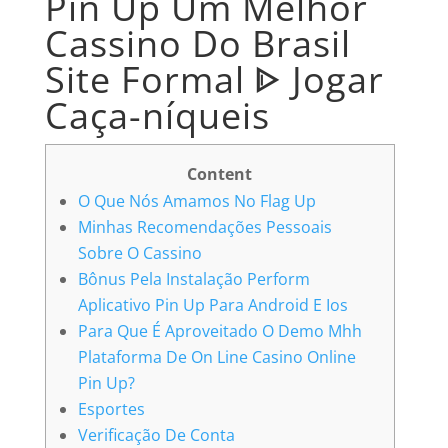
Pin Up Um Melhor
Cassino Do Brasil
Site Formal ᐈ Jogar
Caça-níqueis
Content
O Que Nós Amamos No Flag Up
Minhas Recomendações Pessoais
Sobre O Cassino
Bônus Pela Instalação Perform
Aplicativo Pin Up Para Android E Ios
Para Que É Aproveitado O Demo Mhh
Plataforma De On Line Casino Online
Pin Up?
Esportes
Verificação De Conta