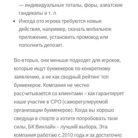
— индивидуальные тоталы, форы, азиатские
гандикапы и т. л.
Иногда ото игрока требуются новые
действия, например, скачать мобильное
приложение, установить промокод или
пополнить депозит.
Во-вторых, они меньше подходят для игроков,
которые ищут букмекеров по конкретному
заявлению, а не как сводный рейтинг топ
букмекеров. Компания не честно
рассчитывается со клиентами – как гарантирует
наше участие в СРО (саморегулируемой
организации букмекеров). Когда вы хорошо
сведущи в спорте а хотите попробовать твои
силы, БК Винлайн – лучший выбора. Эта
компания работаю с 2010 года и за достаточно