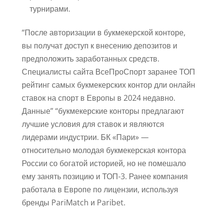
турнирами.
“После авторизации в букмекерской конторе,
вы получат доступ к внесению депозитов и
предположить заработанных средств.
Специалисты сайта ВсеПроСпорт заранее ТОП
рейтинг самых букмекерских контор дли онлайн
ставок на спорт в Европы в 2024 недавно.
Данные” “букмекерские конторы предлагают
лучшие условия для ставок и являются
лидерами индустрии. БК «Пари» —
относительно молодая букмекерская контора
России со богатой историей, но не помешало
ему занять позицию и ТОП-3. Ранее компания
работала в Европе по лицензии, используя
бренды PariMatch и Paribet.