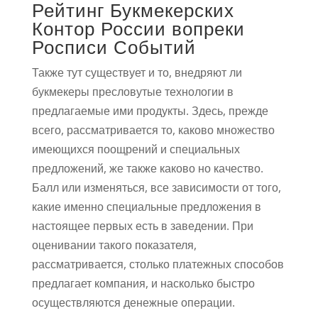
Рейтинг Букмекерских
Контор России вопреки
Росписи Событий
Также тут существует и то, внедряют ли
букмекеры пресловутые технологии в
предлагаемые ими продукты. Здесь, прежде
всего, рассматривается то, каково множество
имеющихся поощрений и специальных
предложений, же также каково но качество.
Балл или изменяться, все зависимости от того,
какие именно специальные предложения в
настоящее первых есть в заведении. При
оценивании такого показателя,
рассматривается, столько платежных способов
предлагает компания, и насколько быстро
осуществляются денежные операции.