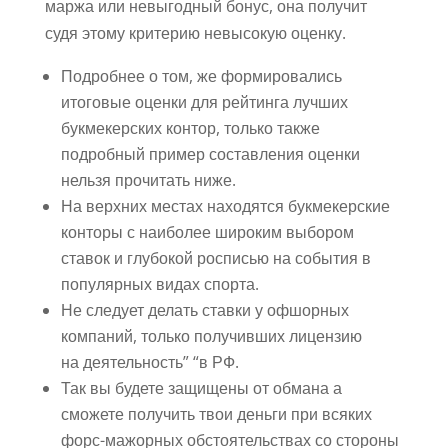
маржа или невыгодный бонус, она получит
судя этому критерию невысокую оценку.
Подробнее о том, же формировались
итоговые оценки для рейтинга лучших
букмекерских контор, только также
подробный пример составления оценки
нельзя прочитать ниже.
На верхних местах находятся букмекерские
конторы с наиболее широким выбором
ставок и глубокой росписью на события в
популярных видах спорта.
Не следует делать ставки у офшорных
компаний, только получивших лицензию
на деятельность” “в РФ.
Так вы будете защищены от обмана а
сможете получить твои деньги при всяких
форс-мажорных обстоятельствах со стороны