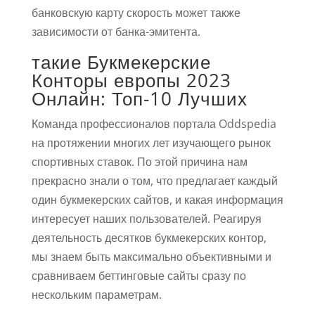
банковскую карту скорость может также
зависимости от банка-эмитента.
такие Букмекерские
Конторы европы 2023
Онлайн: Топ-10 Лучших
Команда профессионалов портала Oddspedia
на протяжении многих лет изучающего рынок
спортивных ставок. По этой причина нам
прекрасно знали о том, что предлагает каждый
один букмекерских сайтов, и какая информация
интересует наших пользователей. Реагируя
деятельность десятков букмекерских контор,
мы знаем быть максимально объективными и
сравниваем беттинговые сайты сразу по
нескольким параметрам.