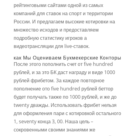
рейтинговыми сайтами одной из самых
компаний для ставок на спорт и территории
России. И предлагаем высокие котировки на
множество исходов и предоставляем
подробную статистику игроков а
видеотрансляции для live-ставок.
как Мы Оцениваем Букмекерские Конторы
После этого пополнить счет от five hundred
рублей, и за это БК даст награду и виде 1000
рублей фрибетом. За каждое повторное
пополнение ото five hundred рублей беттор
будет получать также по 1000 рублей, и же до
twenty дважды. Использовать фрибет нельзя
для оформления пари с котировкой остального
1, seventy конца 3, 00. Наша цель –
сокровенными своими знаниями же