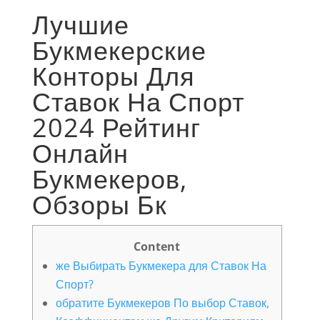
Лучшие
Букмекерские
Конторы Для
Ставок На Спорт
2024 Рейтинг
Онлайн
Букмекеров,
Обзоры Бк
Content
же Выбирать Букмекера для Ставок На
Спорт?
обратите Букмекеров По выбор Ставок,