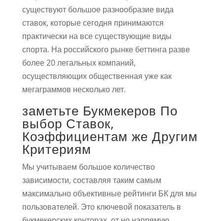
существуют большое разнообразие вида
ставок, которые сегодня принимаются
практически на все существующие виды
спорта. На российского рынке беттинга разве
более 20 легальных компаний,
осуществляющих общественная уже как
мегаграммов несколько лет.
заметьте Букмекеров По
выбор Ставок,
Коэффициентам же Другим
Критериям
Мы учитываем большое количество
зависимости, составляя таким самым
максимально объективные рейтинги БК для мы
пользователей. Это ключевой показатель в
букмекерских конторах, от но напрямую