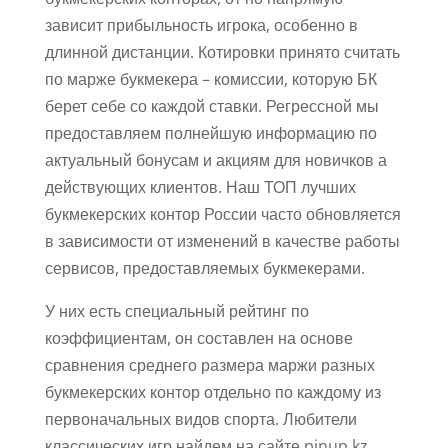
зависит прибыльность игрока, особенно в
длинной дистанции. Котировки принято считать
по марже букмекера – комиссии, которую БК
берет себе со каждой ставки. Регрессной мы
предоставляем полнейшую информацию по
актуальный бонусам и акциям для новичков а
действующих клиентов. Наш ТОП лучших
букмекерских контор России часто обновляется
в зависимости от изменений в качестве работы
сервисов, предоставляемых букмекерами.
У них есть специальный рейтинг по
коэффициентам, он составлен на основе
сравнения среднего размера маржи разных
букмекерских контор отдельно по каждому из
первоначальных видов спорта. Любители
классических игр найдем на сайте pinup kz