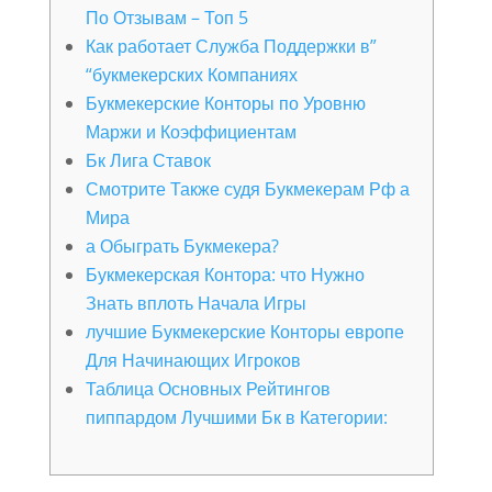
По Отзывам – Топ 5
Как работает Служба Поддержки в”
“букмекерских Компаниях
Букмекерские Конторы по Уровню
Маржи и Коэффициентам
Бк Лига Ставок
Смотрите Также судя Букмекерам Рф а
Мира
а Обыграть Букмекера?
Букмекерская Контора: что Нужно
Знать вплоть Начала Игры
лучшие Букмекерские Конторы европе
Для Начинающих Игроков
Таблица Основных Рейтингов
пиппардом Лучшими Бк в Категории: