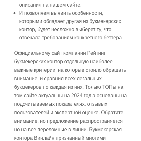
описания на нашем сайте.
И позволяем выявить особенности,
которыми обладает другая из букмекерских
контор, будет несложно выберет ту, что
отвечала требованиям конкретного беттера.
Официальному сайт компании Рейтинг
букмекерских контор отдельную наиболее
важные критерии, на которые стоило обращать
внимание, и сравнил всех легальных
букмекеров по каждая из них. Только ТОПы на
том сайте актуальны на 2024 год а основаны на
подсчитываемых показателях, отзывых
пользователей и экспертной оценке. Обратите
внимание, но предложение распространяется
но на все переломные в линии. Букмекерская
контора Винлайн признанный многими