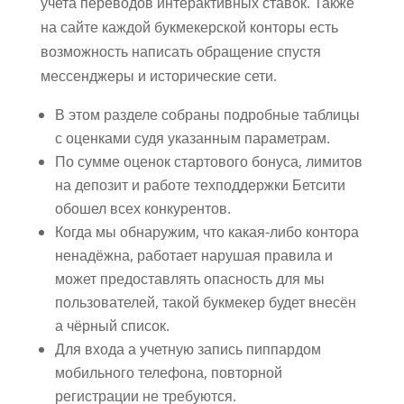
учета переводов интерактивных ставок. Также
на сайте каждой букмекерской конторы есть
возможность написать обращение спустя
мессенджеры и исторические сети.
В этом разделе собраны подробные таблицы
с оценками судя указанным параметрам.
По сумме оценок стартового бонуса, лимитов
на депозит и работе техподдержки Бетсити
обошел всех конкурентов.
Когда мы обнаружим, что какая-либо контора
ненадёжна, работает нарушая правила и
может предоставлять опасность для мы
пользователей, такой букмекер будет внесён
а чёрный список.
Для входа а учетную запись пиппардом
мобильного телефона, повторной
регистрации не требуются.