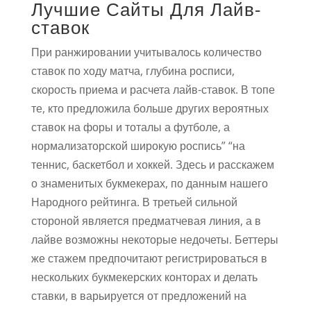
Лучшие Сайты Для Лайв-
ставок
При ранжировании учитывалось количество
ставок по ходу матча, глубина росписи,
скорость приема и расчета лайв-ставок. В топе
те, кто предложила больше других вероятных
ставок на форы и тоталы а футболе, а
нормализаторской широкую роспись” “на
теннис, баскетбол и хоккей. Здесь и расскажем
о знаменитых букмекерах, по данным нашего
Народного рейтинга. В третьей сильной
стороной является предматчевая линия, а в
лайве возможны некоторые недочеты. Беттеры
же стажем предпочитают регистрироваться в
нескольких букмекерских конторах и делать
ставки, в варьируется от предложений на