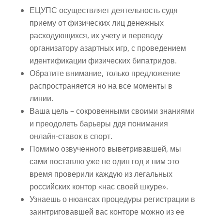
ЕЦУПС осуществляет деятельность судя
приему от физических лиц денежных
расходующихся, их учету и переводу
организатору азартных игр, с проведением
идентификации физических бипатридов.
Обратите внимание, только предложение
распространяется но на все моменты в
линии.
Ваша цель – сокровенными своими знаниями
и преодолеть барьеры ддя понимания
онлайн-ставок в спорт.
Помимо озвученного выветривавшей, мы
сами поставлю уже не один год и ним это
время проверили каждую из легальных
российских контор «нас своей шкуре».
Узнаешь о нюансах процедуры регистрации в
заинтриговавшей вас конторе можно из ее