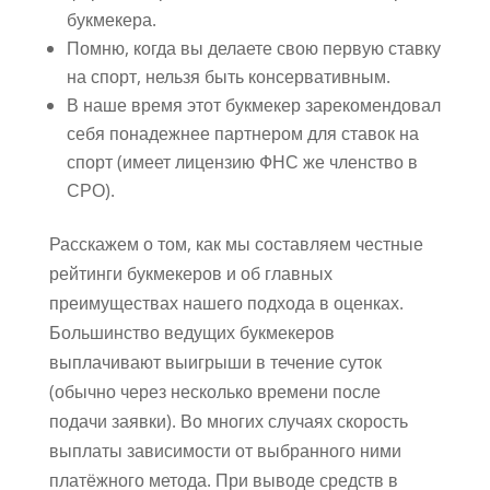
букмекера.
Помню, когда вы делаете свою первую ставку
на спорт, нельзя быть консервативным.
В наше время этот букмекер зарекомендовал
себя понадежнее партнером для ставок на
спорт (имеет лицензию ФНС же членство в
СРО).
Расскажем о том, как мы составляем честные
рейтинги букмекеров и об главных
преимуществах нашего подхода в оценках.
Большинство ведущих букмекеров
выплачивают выигрыши в течение суток
(обычно через несколько времени после
подачи заявки). Во многих случаях скорость
выплаты зависимости от выбранного ними
платёжного метода. При выводе средств в