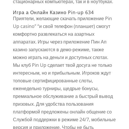
стационарных компьютерах, так и в ноутбуках.
Игра а Онлайн Казино Pin-up 634
Приятели, желающие скачать приложение Pin
Up casino” “и свой телефон (планшет) смогут
комфортно развлекаться на азартных
аппаратах. Игры через приложение Пин Ап
казино запускаются в демо-режиме, также
можно играть на деньги и доступных слотах.
Мы клуб Pin Up сделает твой досуга не только
интересным, но и прибыльным. Игроков ждут
топовые сертифицированные слоты,
еженедельно турниры, щедрые бонусы,
премиальное обслуживание а быстрый вывод
призовых. Для удобства пользования
платформой предложены онлайн общение со
Службой поддержки в режиме 24/7, мобильные
версия и приложение. Чтобы не быть