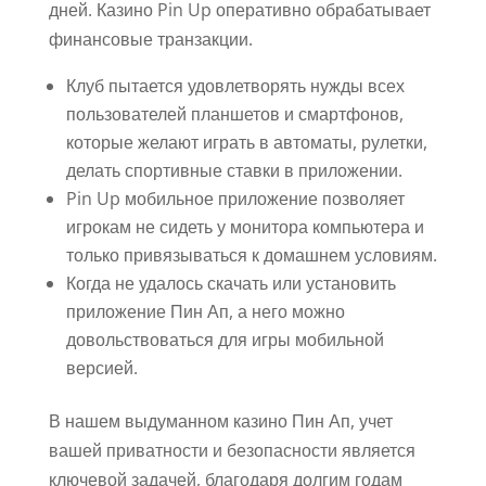
дней. Казино Pin Up оперативно обрабатывает
финансовые транзакции.
Клуб пытается удовлетворять нужды всех
пользователей планшетов и смартфонов,
которые желают играть в автоматы, рулетки,
делать спортивные ставки в приложении.
Pin Up мобильное приложение позволяет
игрокам не сидеть у монитора компьютера и
только привязываться к домашнем условиям.
Когда не удалось скачать или установить
приложение Пин Ап, а него можно
довольствоваться для игры мобильной
версией.
В нашем выдуманном казино Пин Ап, учет
вашей приватности и безопасности является
ключевой задачей, благодаря долгим годам