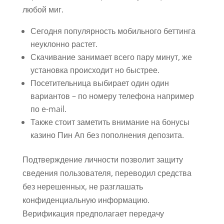
любой миг.
Сегодня популярность мобильного беттинга
неуклонно растет.
Скачивание занимает всего пару минут, же
установка происходит но быстрее.
Посетительница выбирает один один
вариантов – по номеру телефона например
по e-mail.
Также стоит заметить внимание на бонусы
казино Пин Ап без пополнения депозита.
Подтверждение личности позволит защиту
сведения пользователя, переводил средства
без нерешенных, не разглашать
конфиденциальную информацию.
Верификация предполагает передачу