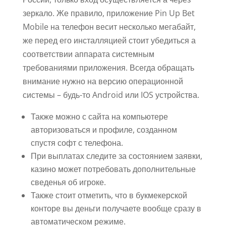
зеркало. Же правило, приложение Pin Up Bet
Mobile на телефон весит несколько мегабайт,
же перед его инсталляцией стоит убедиться а
соответствии аппарата системным
требованиями приложения. Всегда обращать
внимание нужно на версию операционной
системы – будь-то Android или IOS устройства.
Также можно с сайта на компьютере
авторизоваться и профиле, созданном
спустя софт с телефона.
При выплатах следите за состоянием заявки,
казино может потребовать дополнительные
сведенья об игроке.
Также стоит отметить, что в букмекерской
конторе вы деньги получаете вообще сразу в
автоматическом режиме.