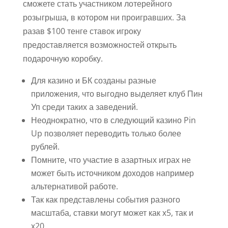
сможете стать участником лотерейного
розыгрыша, в котором ни проигравших. За
разав $100 тенге ставок игроку
предоставляется возможностей открыть
подарочную коробку.
Для казино и БК созданы разные
приложения, что выгодно выделяет клуб Пин
Уп среди таких а заведений.
Неоднократно, что в следующий казино Pin
Up позволяет переводить только более
рублей.
Помните, что участие в азартных играх не
может быть источником доходов например
альтернативой работе.
Так как представлены события разного
масштаба, ставки могут может как х5, так и
х20.