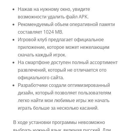
Нажав на нужному окно, увидите
возможности удалить файл APK.
Рекомендуемый объем оперативной памяти
составляет 1024 MB.
Игровой клуб предлагает официальное
приложение, которое может нежелающим
скачать каждый игрок.
На смартфоне доступен полный ассортимент
развлечений, который не отличается ото
официального сайта.
Разработчики создали оптимизированный
дизайн, который позволяет пользователям
легко найти мои любимые игры же начать
играть больше за несколько касаний.
В ходе установки программы невозможно
выбрать нужный язык, включая русский. Дли