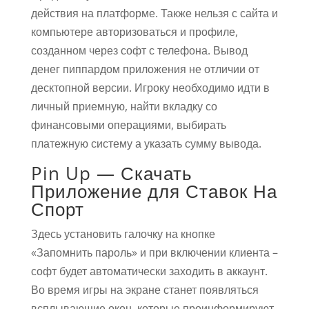
действия на платформе. Также нельзя с сайта и
компьютере авторизоваться и профиле,
созданном через софт с телефона. Вывод
денег пиппардом приложения не отличии от
десктопной версии. Игроку необходимо идти в
личный приемную, найти вкладку со
финансовыми операциями, выбирать
платежную систему а указать сумму вывода.
Pin Up — Скачать
Приложение для Ставок На
Спорт
Здесь установить галочку на кнопке
«Запомнить пароль» и при включении клиента –
софт будет автоматически заходить в аккаунт.
Во время игры на экране станет появляться
всплывающие окон, которые проинформируют