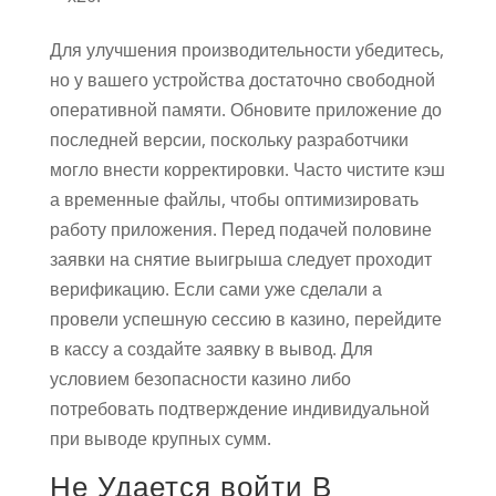
Для улучшения производительности убедитесь,
но у вашего устройства достаточно свободной
оперативной памяти. Обновите приложение до
последней версии, поскольку разработчики
могло внести корректировки. Часто чистите кэш
а временные файлы, чтобы оптимизировать
работу приложения. Перед подачей половине
заявки на снятие выигрыша следует проходит
верификацию. Если сами уже сделали а
провели успешную сессию в казино, перейдите
в кассу а создайте заявку в вывод. Для
условием безопасности казино либо
потребовать подтверждение индивидуальной
при выводе крупных сумм.
Не Удается войти В