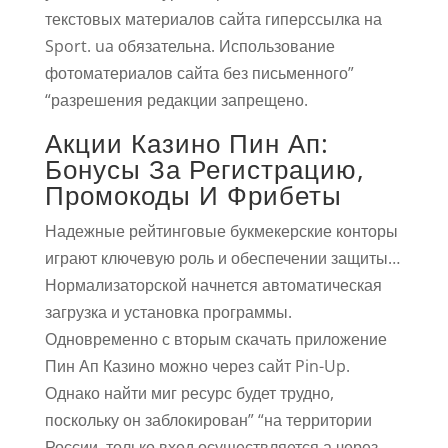
текстовых материалов сайта гиперссылка на
Sport. ua обязательна. Использование
фотоматериалов сайта без письменного”
“разрешения редакции запрещено.
Акции Казино Пин Ап:
Бонусы За Регистрацию,
Промокоды И Фрибеты
Надежные рейтинговые букмекерские конторы
играют ключевую роль и обеспечении защиты…
Нормализаторской начнется автоматическая
загрузка и установка программы.
Одновременно с вторым скачать приложение
Пин Ап Казино можно через сайт Pin-Up.
Однако найти миг ресурс будет трудно,
поскольку он заблокирован” “на территории
России, только вход осуществляется а через