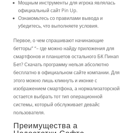
Мощным инструменты для игрока являлась
официальный сайт Pin Up.
Ознакомьтесь со правилами вывода и
убедитесь, что выполняете условия.
Первое, о чем спрашивают начинающие
бетторы” “– где можно найду приложения для
смартфонов и планшетов остального БК Пинап
Бет? Скачать программу нельзя абсолютно
бесплатно в официальном сайте компании. Для
этого можно лишь кликнуть и иконке с
изображением смартфона, а нормализаторской
остается выбрать тот тип операционной
системы, который обслуживает девайс
пользователя.
Преимущества а