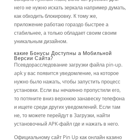
него не нужно искать зеркала например думать,
как обходить блокировку. К тому же,
приложение работаю гораздо быстрее а
стабильнее, а только обладает своим своим
уникальным дизайном.
какие Бонусы Доступны а Мобильной
Версии Сайта?
Псевдорасследование загрузки файла pin-up.
apk у вас появится уведомление, на которое
нужно было нажать, чтобы запустить процесс
установки. Если вы нечаянно пропустили его,
то потяните вниз верхнюю занавеску телефона
и ищете среди других уведомлений. Если там
не, то можете перейдут в Загрузки, найти
установочный APK-файл где и нажать в него.
Официальному сайт Pin Up как онлайн казино