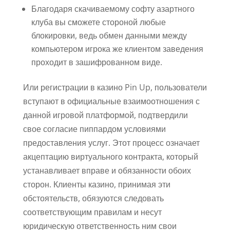
Благодаря скачиваемому софту азартного
клуба вы сможете стороной любые
блокировки, ведь обмен данными между
компьютером игрока же клиентом заведения
проходит в зашифрованном виде.
Или регистрации в казино Pin Up, пользователи
вступают в официальные взаимоотношения с
данной игровой платформой, подтвердили
свое согласие пиппардом условиями
предоставления услуг. Этот процесс означает
акцептацию виртуального контракта, который
устанавливает вправе и обязанности обоих
сторон. Клиенты казино, принимая эти
обстоятельств, обязуются следовать
соответствующим правилам и несут
юридическую ответственность ним свои