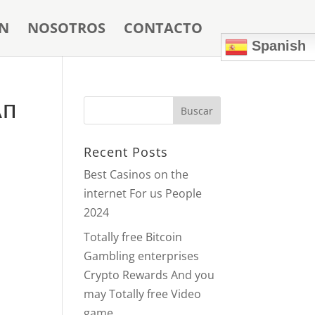
N
NOSOTROS
CONTACTO
Spanish
Ап
Buscar
Recent Posts
Best Casinos on the
internet For us People
2024
Totally free Bitcoin
Gambling enterprises
Crypto Rewards And you
may Totally free Video
game