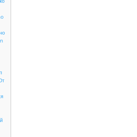
ко
no
но
in
п
От
ся
ой