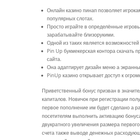
Онлайн казино пинап позволяет игрокам
популярных слотах.
Просто играйте в определённые игро
зарабатывайте близорукими.
Одной из таких является возможностей
Pin Up букмекерская контора скачать 
сайта.
Она адаптирует дизайн меню а экранн
PinUp казино открывает доступ к огро
Приветственный бонус призван в значите
капиталов. Новичок при регистрации пол
первое пополнение им будет сделано а р
посетителям выполнить активацию бонуса
двукратного увеличения размера первого
счета также выводе денежных расходующ