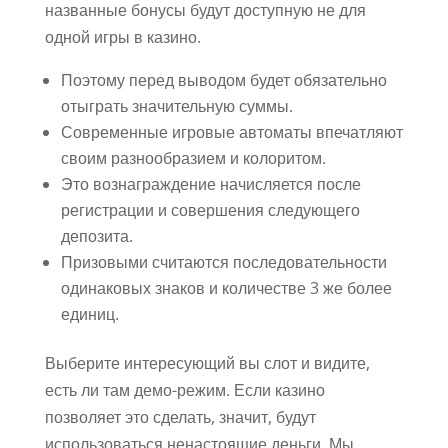
названные бонусы будут доступную не для
одной игры в казино.
Поэтому перед выводом будет обязательно
отыграть значительную суммы.
Современные игровые автоматы впечатляют
своим разнообразием и колоритом.
Это вознаграждение начисляется после
регистрации и совершения следующего
депозита.
Призовыми считаются последовательности
одинаковых знаков и количестве 3 же более
единиц.
Выберите интересующий вы слот и видите,
есть ли там демо-режим. Если казино
позволяет это сделать, значит, будут
использоваться ненастоящие деньги. Мы