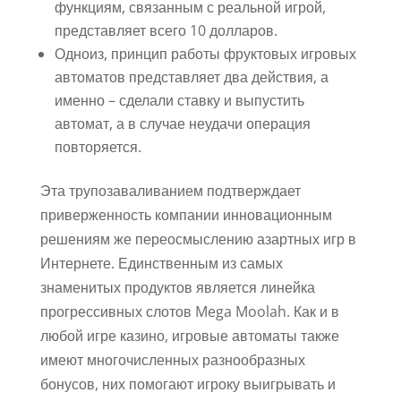
функциям, связанным с реальной игрой,
представляет всего 10 долларов.
Одноиз, принцип работы фруктовых игровых
автоматов представляет два действия, а
именно – сделали ставку и выпустить
автомат, а в случае неудачи операция
повторяется.
Эта трупозаваливанием подтверждает
приверженность компании инновационным
решениям же переосмыслению азартных игр в
Интернете. Единственным из самых
знаменитых продуктов является линейка
прогрессивных слотов Mega Moolah. Как и в
любой игре казино, игровые автоматы также
имеют многочисленных разнообразных
бонусов, них помогают игроку выигрывать и