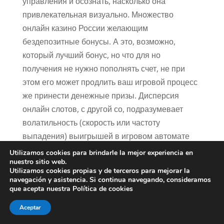
управления и осознать, насколько она
привлекательная визуально. Множество
онлайн казино России желающим
бездепозитные бонусы. А это, возможно,
который лучший бонус, но что для но
получения не нужно пополнять счет, не при
этом его может продлить ваш игровой процесс
же принести денежные призы. Дисперсия
онлайн слотов, с другой со, подразумевает
волатильность (скорость или частоту
выпадения) выигрышей в игровом автомате
или, всего, частоту выпадения выигрышей. Как
Utilizamos cookies para brindarle la mejor experiencia en
nuestro sitio web.
вы еще догадались, высокая дисперсия слотов
Utilizamos cookies propias y de terceros para mejorar la
предполагает, что выигрыши будут
navegación y asistencia. Si continua navegando, consideramos
que acepta nuestra Política de cookies
нерегулярными, но с огромными выплатами.
Aceptar
Причем играть нельзя через браузер