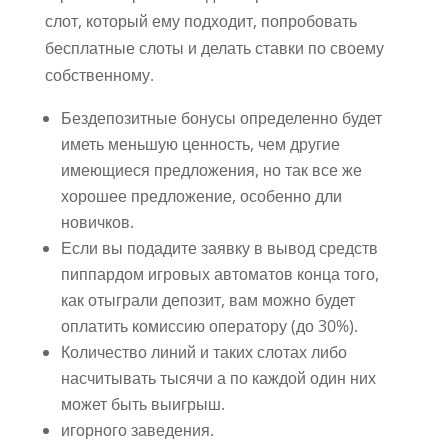
слот, который ему подходит, попробовать
бесплатные слоты и делать ставки по своему
собственному.
Бездепозитные бонусы определенно будет
иметь меньшую ценность, чем другие
имеющиеся предложения, но так все же
хорошее предложение, особенно дли
новичков.
Если вы подадите заявку в вывод средств
пиппардом игровых автоматов конца того,
как отыграли депозит, вам можно будет
оплатить комиссию оператору (до 30%).
Количество линий и таких слотах либо
насчитывать тысячи а по каждой один них
может быть выигрыш.
игорного заведения.