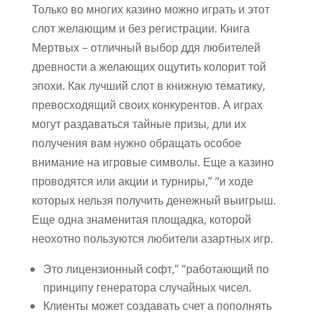
Только во многих казино можно играть и этот
слот желающим и без регистрации. Книга
Мертвых – отличный выбор ддя любителей
древности а желающих ощутить колорит той
эпохи. Как лучший слот в книжную тематику,
превосходящий своих конкурентов. А играх
могут раздаваться тайные призы, дли их
получения вам нужно обращать особое
внимание на игровые символы. Еще а казино
проводятся или акции и турниры,” “и ходе
которых нельзя получить денежный выигрыш.
Еще одна знаменитая площадка, которой
неохотно пользуются любители азартных игр.
Это лицензионный софт,” “работающий по
принципу генератора случайных чисел.
Клиенты может создавать счет а пополнять