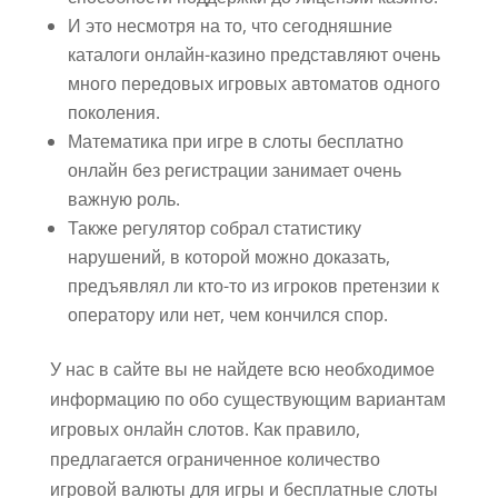
И это несмотря на то, что сегодняшние
каталоги онлайн-казино представляют очень
много передовых игровых автоматов одного
поколения.
Математика при игре в слоты бесплатно
онлайн без регистрации занимает очень
важную роль.
Также регулятор собрал статистику
нарушений, в которой можно доказать,
предъявлял ли кто-то из игроков претензии к
оператору или нет, чем кончился спор.
У нас в сайте вы не найдете всю необходимое
информацию по обо существующим вариантам
игровых онлайн слотов. Как правило,
предлагается ограниченное количество
игровой валюты для игры и бесплатные слоты