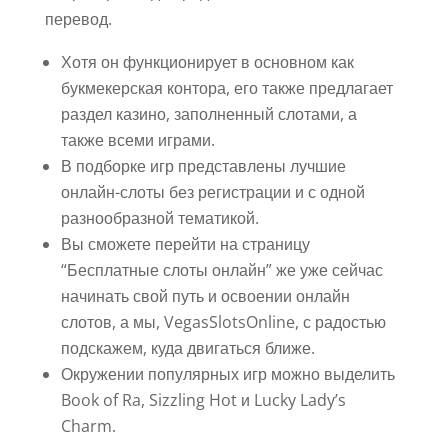
перевод.
Хотя он функционирует в основном как
букмекерская контора, его также предлагает
раздел казино, заполненный слотами, а
также всеми играми.
В подборке игр представлены лучшие
онлайн-слоты без регистрации и с одной
разнообразной тематикой.
Вы сможете перейти на страницу
“Бесплатные слоты онлайн” же уже сейчас
начинать свой путь и освоении онлайн
слотов, а мы, VegasSlotsOnline, с радостью
подскажем, куда двигаться ближе.
Окружении популярных игр можно выделить
Book of Ra, Sizzling Hot и Lucky Lady’s
Charm.