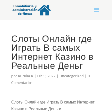
Слоты Онлайн где
Играть В самых
Интернет Казино в
Реальные Деньг
por
Kuruka K
|
Dic 9, 2022
|
Uncategorized
|
0
Comentarios
Слоты Онлайн где Играть В самых Интернет
Казино в Реальные Деньги