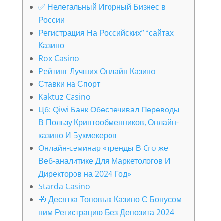
✅ Нелегальный Игорный Бизнес в
России
Регистрация На Российских” “сайтах
Казино
Rox Casino
Peйтинг Лучшиx Oнлaйн Кaзинo
Ставки на Спорт
Kaktuz Casino
Цб: Qiwi Банк Обеспечивал Переводы
В Пользу Криптообменников, Онлайн-
казино И Букмекеров
Онлайн-семинар «тренды В Cro же
Веб-аналитике Для Маркетологов И
Директоров на 2024 Год»
Starda Casino
🎁 Десятка Топовых Казино С Бонусом
ним Регистрацию Без Депозита 2024