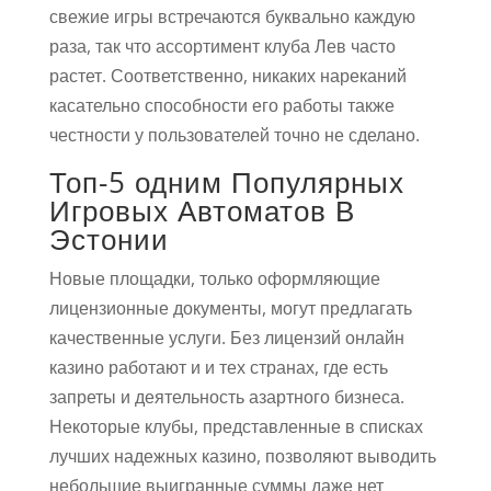
свежие игры встречаются буквально каждую
раза, так что ассортимент клуба Лев часто
растет. Соответственно, никаких нареканий
касательно способности его работы также
честности у пользователей точно не сделано.
Топ-5 одним Популярных
Игровых Автоматов В
Эстонии
Новые площадки, только оформляющие
лицензионные документы, могут предлагать
качественные услуги. Без лицензий онлайн
казино работают и и тех странах, где есть
запреты и деятельность азартного бизнеса.
Некоторые клубы, представленные в списках
лучших надежных казино, позволяют выводить
небольшие выигранные суммы даже нет