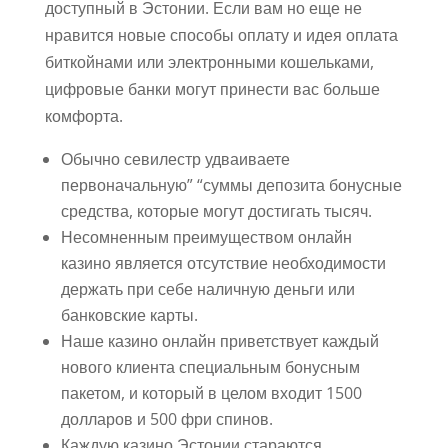
доступный в Эстонии. Если вам но еще не
нравится новые способы оплату и идея оплата
биткойнами или электронными кошельками,
цифровые банки могут принести вас больше
комфорта.
Обычно севилестр удваиваете
первоначальную” “суммы депозита бонусные
средства, которые могут достигать тысяч.
Несомненным преимуществом онлайн
казино является отсутствие необходимости
держать при себе наличную деньги или
банковские карты.
Наше казино онлайн приветствует каждый
нового клиента специальным бонусным
пакетом, и который в целом входит 1500
долларов и 500 фри спинов.
Каждую казино Эстонии стараются