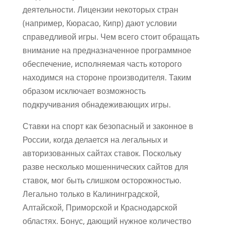
деятельности. Лицензии некоторых стран
(например, Кюрасао, Кипр) дают условии
справедливой игры. Чем всего стоит обращать
внимание на предназначенное программное
обеспечение, исполняемая часть которого
находимся на стороне производителя. Таким
образом исключает возможность
подкручивания обнадеживающих игры.
Ставки на спорт как безопасный и законное в
России, когда делается на легальных и
авторизованных сайтах ставок. Поскольку
разве несколько мошеннических сайтов для
ставок, мог быть слишком осторожностью.
Легально только в Калининградской,
Алтайской, Приморской и Краснодарской
областях. Бонус, дающий нужное количество