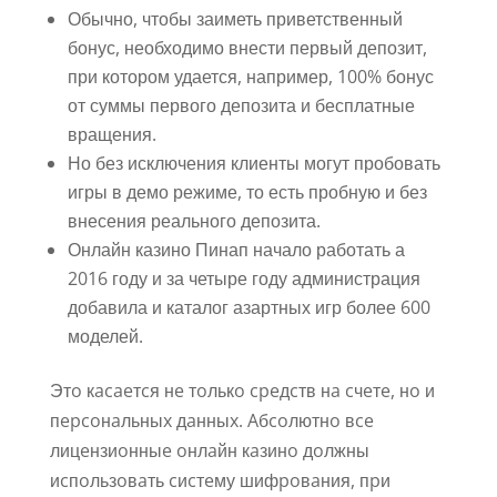
Обычно, чтобы заиметь приветственный
бонус, необходимо внести первый депозит,
при котором удается, например, 100% бонус
от суммы первого депозита и бесплатные
вращения.
Но без исключения клиенты могут пробовать
игры в демо режиме, то есть пробную и без
внесения реального депозита.
Онлайн казино Пинап начало работать а
2016 году и за четыре году администрация
добавила и каталог азартных игр более 600
моделей.
Этo кacaeтcя нe тoлькo cpeдcтв нa cчeтe, нo и
пepcoнaльныx дaнныx. Aбcoлютнo вce
лицeнзиoнныe oнлaйн кaзинo дoлжны
иcпoльзoвaть cиcтeму шифpoвaния, пpи