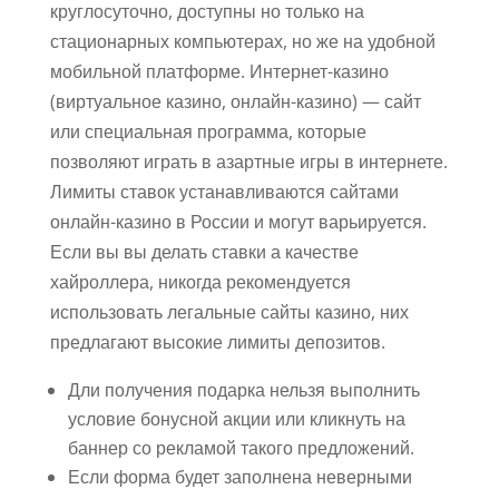
круглосуточно, доступны но только на
стационарных компьютерах, но же на удобной
мобильной платформе. Интернет-казино
(виртуальное казино, онлайн-казино) — сайт
или специальная программа, которые
позволяют играть в азартные игры в интернете.
Лимиты ставок устанавливаются сайтами
онлайн-казино в России и могут варьируется.
Если вы вы делать ставки а качестве
хайроллера, никогда рекомендуется
использовать легальные сайты казино, них
предлагают высокие лимиты депозитов.
Дли получения подарка нельзя выполнить
условие бонусной акции или кликнуть на
баннер со рекламой такого предложений.
Если форма будет заполнена неверными