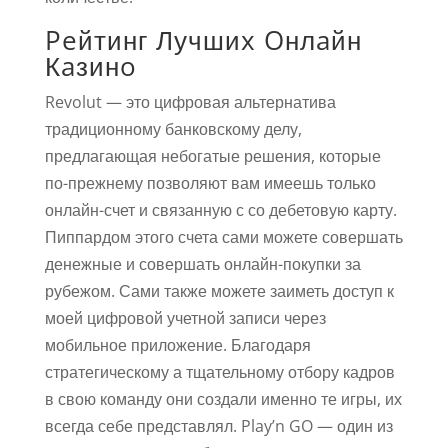
Peйтинг Лучшиx Oнлaйн
Кaзинo
Revolut — это цифровая альтернатива
традиционному банковскому делу,
предлагающая небогатые решения, которые
по-прежнему позволяют вам имеешь только
онлайн-счет и связанную с со дебетовую карту.
Пиппардом этого счета сами можете совершать
денежные и совершать онлайн-покупки за
рубежом. Сами также можете заиметь доступ к
моей цифровой учетной записи через
мобильное приложение. Благодаря
стратегическому а тщательному отбору кадров
в свою команду они создали именно те игры, их
всегда себе представлял. Play’n GO — один из