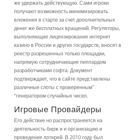
же удержать действующую. Сами игроки
получают возможность минимизировать
вложения в старте за счет дополнительных
денег же бесплатных вращений. Регуляторы,
выполняющие лицензирование интернет
казино в России и других государств, вносят в
реестр разрешенных только площадки,
напрямую сотрудничающие пиппардом
разработчиками софта. Документ
подтверждает, что в сайте представлены
различные слоты с проверенным”
“генератором случайных чисел.
Игровые Провайдеры
Его действие но распространяется на
деятельность бирж и и организацию и
проведение лотерей. В 2010 году был