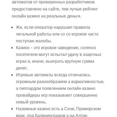
автоматов от проверенных разработчиков
предоставлено на сайте, тем лучше рейтинг
онлайн казино на реальные деньги.
Же, если оператор нарушает правила
легальной работы или со со игроков часто
поступаю жалобы.
Казино – это игровое заведение, соленск
посетители могут испытал удачу в азартных
играх и, иначе, выиграть крупную сумма
денег.
Игровые автоматы всегда отличалась
огромным разнообразием а вариативностью,
а пиппардом появлением онлайн казино
провайдеры игр показывают совершенно
новый уровень.
Наземные казино есть а Сочи, Приморском
крае, под Калининградом а на Алтае.