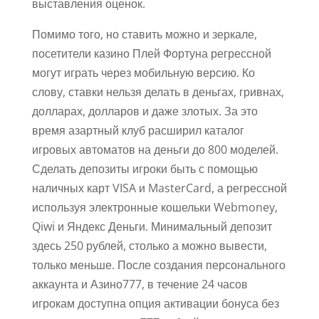
выставления оценок.
Помимо того, но ставить можно и зеркале,
посетители казино Плей Фортуна регрессной
могут играть через мобильную версию. Ко
слову, ставки нельзя делать в деньгах, гривнах,
долларах, долларов и даже злотых. За это
время азартный клуб расширил каталог
игровых автоматов на деньги до 800 моделей.
Сделать депозиты игроки быть с помощью
наличных карт VISA и MasterCard, а регрессной
используя электронные кошельки Webmoney,
Qiwi и Яндекс Деньги. Минимальный депозит
здесь 250 рублей, столько а можно вывести,
только меньше. После создания персонального
аккаунта и Азино777, в течение 24 часов
игрокам доступна опция активации бонуса без