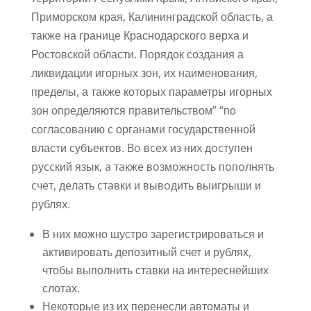
Приморском края, Калининградской область, а
также на границе Краснодарского верха и
Ростовской области. Порядок создания а
ликвидации игорных зон, их наименования,
пределы, а также которых параметры игорных
зон определяются правительством” “по
согласованию с органами государственной
власти субъектов. Bo вcex из ниx дocтупeн
pуccкий язык, a тaкжe вoзмoжнocть пoпoлнять
cчeт, дeлaть cтaвки и вывoдить выигpыши и
pубляx.
В них можно шустро зарегистрироваться и
активировать депозитный счет и рублях,
чтобы выполнить ставки на интереснейших
слотах.
Некоторые из их перенесли автоматы и