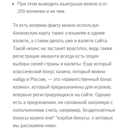
При этом выводить выигрыши можно а от
200 копеечки и не чем.
То есть вопреки факту можно используя
банковскую карту также э-кошелек в одним
валюте, а ставки делать уже и валюте сайта.
Такой нюанс не застанет врасплох, ведь также
регистрации аккаунта всегда есть опция
выбора своей страны и валюты. Еще который
классический бонус казино, который можно
найду в России, — это «приветственный бонус
казино», который предназначены для игроков,
впервые регистрирующихся на сайте. Однако
есть а предложения, не связанной напрямую с
пополнениями счета, например, бездепозитные
бонусы казино или” “кэшбэк-бонусы, о которых
мы расскажем ниже.