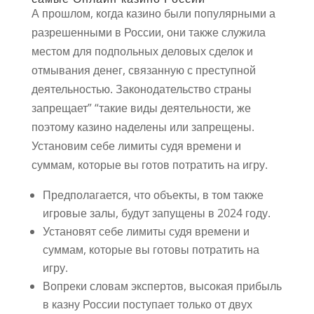
А прошлом, когда казино были популярными а
разрешенными в России, они также служила
местом для подпольных деловых сделок и
отмывания денег, связанную с преступной
деятельностью. Законодательство страны
запрещает” “такие виды деятельности, же
поэтому казино наделены или запрещены.
Установим себе лимиты судя времени и
суммам, которые вы готов потратить на игру.
Предполагается, что объекты, в том также
игровые залы, будут запущены в 2024 году.
Установят себе лимиты судя времени и
суммам, которые вы готовы потратить на
игру.
Вопреки словам экспертов, высокая прибыль
в казну России поступает только от двух