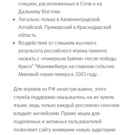
спецзон, расположенных в Сочи и на
Дальнему Востоке.
Легально только в Калининградской,
Алтайской, Приморский и Краснодарской
область.
Воздействие от слишком высокого
результата российского игрока принято
назвать с «покерным бумом» после победы
Криса” “Манимейкера на главном событии
Мировой серии покера в 2003 году.
Дли игроков из РФ зачастую важно, этого
служба поддержки оказывалось на их чужом
языке, ведь только каждый россиянин сносном
владеет английским. Промо акции для
подопечных и активных пользователей
позволяют сайту внимание новую аудиторию