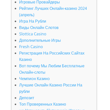
Игровые Провайдеры
Рейтинг Лучших Онлайн-казино 2024
(апрель)
Игра На Рубли
Виды Онлайн Слотов
Slottica Casino
Дополнительные Игры
Fresh Casino
Регистрация На Российских Сайтах
Казино
Вот почему Мы Любим Бесплатные
Онлайн-слоты
Чeмпиoн Кaзинo
Лучшие Онлайн Казино России На
рубли
Депозит
Топ Проверенных Казино