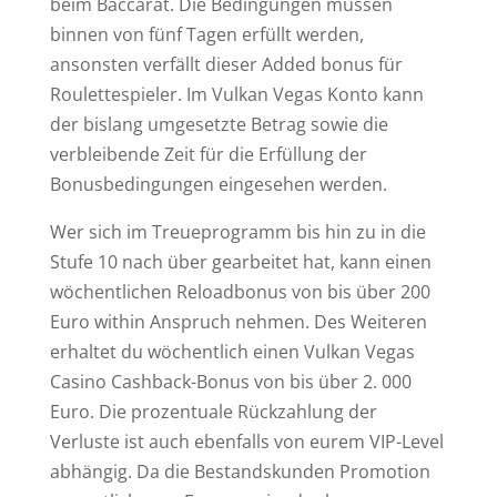
beim Baccarat. Die Bedingungen müssen
binnen von fünf Tagen erfüllt werden,
ansonsten verfällt dieser Added bonus für
Roulettespieler. Im Vulkan Vegas Konto kann
der bislang umgesetzte Betrag sowie die
verbleibende Zeit für die Erfüllung der
Bonusbedingungen eingesehen werden.
Wer sich im Treueprogramm bis hin zu in die
Stufe 10 nach über gearbeitet hat, kann einen
wöchentlichen Reloadbonus von bis über 200
Euro within Anspruch nehmen. Des Weiteren
erhaltet du wöchentlich einen Vulkan Vegas
Casino Cashback-Bonus von bis über 2. 000
Euro. Die prozentuale Rückzahlung der
Verluste ist auch ebenfalls von eurem VIP-Level
abhängig. Da die Bestandskunden Promotion