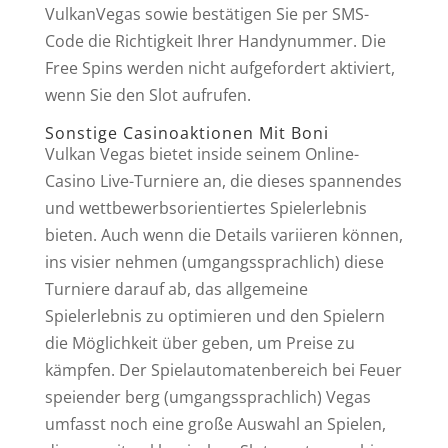
VulkanVegas sowie bestätigen Sie per SMS-
Code die Richtigkeit Ihrer Handynummer. Die
Free Spins werden nicht aufgefordert aktiviert,
wenn Sie den Slot aufrufen.
Sonstige Casinoaktionen Mit Boni
Vulkan Vegas bietet inside seinem Online-
Casino Live-Turniere an, die dieses spannendes
und wettbewerbsorientiertes Spielerlebnis
bieten. Auch wenn die Details variieren können,
ins visier nehmen (umgangssprachlich) diese
Turniere darauf ab, das allgemeine
Spielerlebnis zu optimieren und den Spielern
die Möglichkeit über geben, um Preise zu
kämpfen. Der Spielautomatenbereich bei Feuer
speiender berg (umgangssprachlich) Vegas
umfasst noch eine große Auswahl an Spielen,