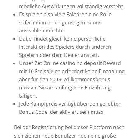
mögliche Auswirkungen vollständig versteht.
Es spielen also viele Faktoren eine Rolle,
sofern man einen günstigen Bonus
auswählen möchte.
Dabei findet gleich keine persönliche
Interaktion des Spielers durch anderen
Spielern oder dem Dealer anstatt.
Unser Zet Online casino no deposit Reward
mit 10 Freispielen erfordert keine Einzahlung,
aber für den 500 € Willkommensbonus
müssen Sie am anfang eine Einzahlung
tätigen.
Jede Kampfpreis verfügt über den geliebten
Bonus Code, der aktiviert sein muss.
Bei der Registrierung bei dieser Plattform nach
sich ziehen neue Benutzer noch eine große