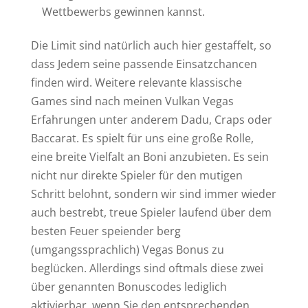
Wettbewerbs gewinnen kannst.
Die Limit sind natürlich auch hier gestaffelt, so
dass Jedem seine passende Einsatzchancen
finden wird. Weitere relevante klassische
Games sind nach meinen Vulkan Vegas
Erfahrungen unter anderem Dadu, Craps oder
Baccarat. Es spielt für uns eine große Rolle,
eine breite Vielfalt an Boni anzubieten. Es sein
nicht nur direkte Spieler für den mutigen
Schritt belohnt, sondern wir sind immer wieder
auch bestrebt, treue Spieler laufend über dem
besten Feuer speiender berg
(umgangssprachlich) Vegas Bonus zu
beglücken. Allerdings sind oftmals diese zwei
über genannten Bonuscodes lediglich
aktivierbar, wenn Sie den entsprechenden