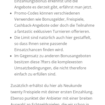
Einzahlungsbonus erkennst und die
Angebote es derzeit gibt, erfährst man jetzt.
Promo-Codes können verschiedenen
Verwenden wie Bonusgelder, Freispiele,
Cashback-Angebote oder doch die Teilnahme
a fantastic exklusiven Turnieren offerieren.
Die Limit sind natürlich auch hier gestaffelt,
so dass Ihnen seine passende
Einsatzchancen finden wird.
Im Gegensatz zu anderen Bonusangeboten
besitzen diese ?fters die komplexesten
Umsatzbedingungen, die nicht therefore
einfach zu erfüllen sind.
Zusätzlich erhältst du hier als Neukunde
twenty Freispiele mit deiner ersten Einzahlung.
Ebenso punktet der Anbieter mit einer breiten
Auswahl an Echtgeldspielen, die wir schon in