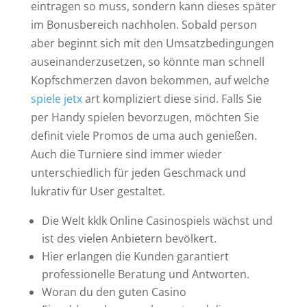
eintragen so muss, sondern kann dieses später
im Bonusbereich nachholen. Sobald person
aber beginnt sich mit den Umsatzbedingungen
auseinanderzusetzen, so könnte man schnell
Kopfschmerzen davon bekommen, auf welche
spiele jetx
art kompliziert diese sind. Falls Sie
per Handy spielen bevorzugen, möchten Sie
definit viele Promos de uma auch genießen.
Auch die Turniere sind immer wieder
unterschiedlich für jeden Geschmack und
lukrativ für User gestaltet.
Die Welt kklk Online Casinospiels wächst und
ist des vielen Anbietern bevölkert.
Hier erlangen die Kunden garantiert
professionelle Beratung und Antworten.
Woran du den guten Casino