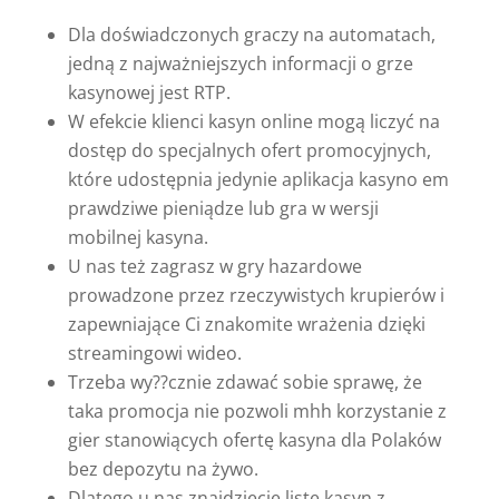
Dla doświadczonych graczy na automatach,
jedną z najważniejszych informacji o grze
kasynowej jest RTP.
W efekcie klienci kasyn online mogą liczyć na
dostęp do specjalnych ofert promocyjnych,
które udostępnia jedynie aplikacja kasyno em
prawdziwe pieniądze lub gra w wersji
mobilnej kasyna.
U nas też zagrasz w gry hazardowe
prowadzone przez rzeczywistych krupierów i
zapewniające Ci znakomite wrażenia dzięki
streamingowi wideo.
Trzeba wy??cznie zdawać sobie sprawę, że
taka promocja nie pozwoli mhh korzystanie z
gier stanowiących ofertę kasyna dla Polaków
bez depozytu na żywo.
Dlatego u nas znajdziecie listę kasyn z