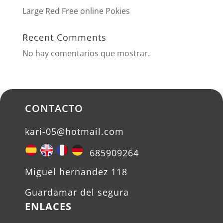
Large Red Free online Pokies
Recent Comments
No hay comentarios que mostrar.
CONTACTO
kari-05@hotmail.com
685909264
Miguel hernandez 118
Guardamar del segura
ENLACES