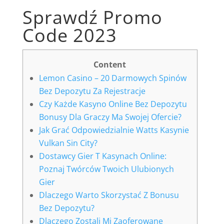
Sprawdź Promo
Code 2023
Content
Lemon Casino – 20 Darmowych Spinów
Bez Depozytu Za Rejestracje
Czy Każde Kasyno Online Bez Depozytu
Bonusy Dla Graczy Ma Swojej Ofercie?
Jak Grać Odpowiedzialnie Watts Kasynie
Vulkan Sin City?
Dostawcy Gier T Kasynach Online:
Poznaj Twórców Twoich Ulubionych
Gier
Dlaczego Warto Skorzystać Z Bonusu
Bez Depozytu?
Dlaczego Zostali Mi Zaoferowane