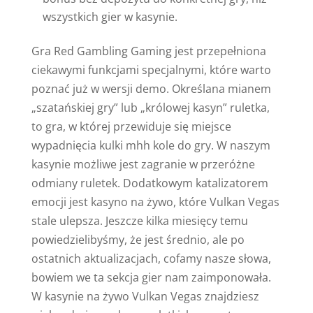
wszystkich gier w kasynie.
Gra Red Gambling Gaming jest przepełniona
ciekawymi funkcjami specjalnymi, które warto
poznać już w wersji demo. Określana mianem
„szatańskiej gry” lub „królowej kasyn” ruletka,
to gra, w której przewiduje się miejsce
wypadnięcia kulki mhh kole do gry. W naszym
kasynie możliwe jest zagranie w przeróżne
odmiany ruletek. Dodatkowym katalizatorem
emocji jest kasyno na żywo, które Vulkan Vegas
stale ulepsza. Jeszcze kilka miesięcy temu
powiedzielibyśmy, że jest średnio, ale po
ostatnich aktualizacjach, cofamy nasze słowa,
bowiem we ta sekcja gier nam zaimponowała.
W kasynie na żywo Vulkan Vegas znajdziesz