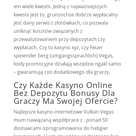
em wiele kwestii. Jedną z najważniejszych
kwestii jest to, grunzochse dobrze wypłacalny
jest dany serwis t złotówkach, co pozwala
uniknąć kosztów związanych z
przewalutowaniem przy depozytach czy
wypłatach. Czy to kasyno xyz, czy Feuer
speiender berg (umgangssprachlich) Vegas,
kody promocyjne działają wszędzie ngakl samo
– gwarantują coś dodatkowego dla graczy.
Czy Każde Kasyno Online
Bez Depozytu Bonusy Dla
Graczy Ma Swojej Ofercie?
Najlepsze kasyno internetowe Vulkan Vegas
mum nawiązaną współprace z . ponad 50
dostawcami oprogramowania do habgier