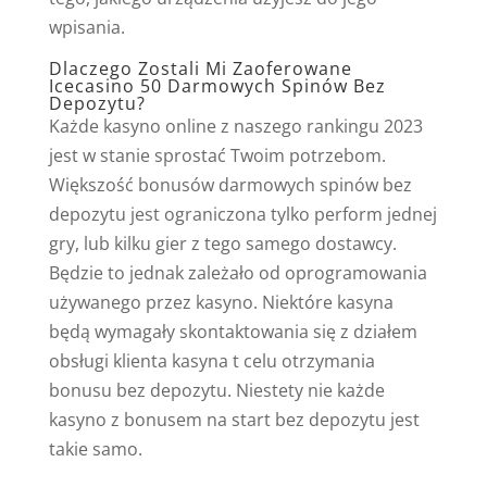
wpisania.
Dlaczego Zostali Mi Zaoferowane
Icecasino 50 Darmowych Spinów Bez
Depozytu?
Każde kasyno online z naszego rankingu 2023
jest w stanie sprostać Twoim potrzebom.
Większość bonusów darmowych spinów bez
depozytu jest ograniczona tylko perform jednej
gry, lub kilku gier z tego samego dostawcy.
Będzie to jednak zależało od oprogramowania
używanego przez kasyno. Niektóre kasyna
będą wymagały skontaktowania się z działem
obsługi klienta kasyna t celu otrzymania
bonusu bez depozytu. Niestety nie każde
kasyno z bonusem na start bez depozytu jest
takie samo.