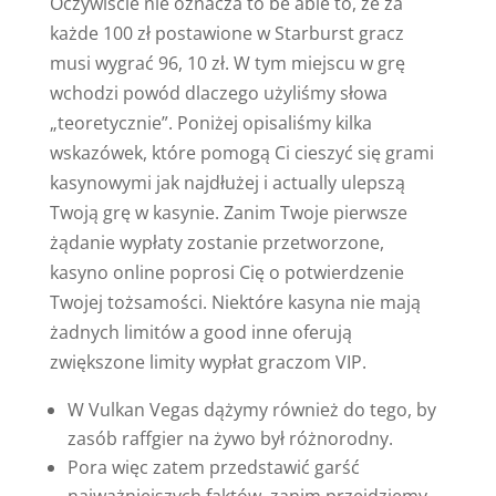
Oczywiście nie oznacza to be able to, że za
każde 100 zł postawione w Starburst gracz
musi wygrać 96, 10 zł. W tym miejscu w grę
wchodzi powód dlaczego użyliśmy słowa
„teoretycznie”. Poniżej opisaliśmy kilka
wskazówek, które pomogą Ci cieszyć się grami
kasynowymi jak najdłużej i actually ulepszą
Twoją grę w kasynie. Zanim Twoje pierwsze
żądanie wypłaty zostanie przetworzone,
kasyno online poprosi Cię o potwierdzenie
Twojej tożsamości. Niektóre kasyna nie mają
żadnych limitów a good inne oferują
zwiększone limity wypłat graczom VIP.
W Vulkan Vegas dążymy również do tego, by
zasób raffgier na żywo był różnorodny.
Pora więc zatem przedstawić garść