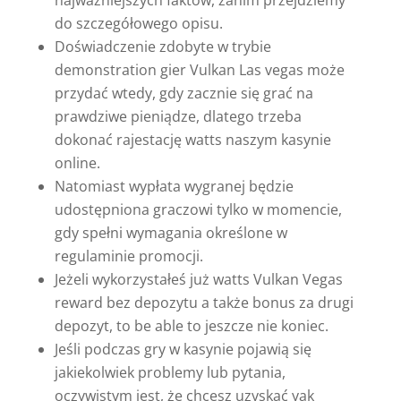
najważniejszych faktów, zanim przejdziemy
do szczegółowego opisu.
Doświadczenie zdobyte w trybie
demonstration gier Vulkan Las vegas może
przydać wtedy, gdy zacznie się grać na
prawdziwe pieniądze, dlatego trzeba
dokonać rajestację watts naszym kasynie
online.
Natomiast wypłata wygranej będzie
udostępniona graczowi tylko w momencie,
gdy spełni wymagania określone w
regulaminie promocji.
Jeżeli wykorzystałeś już watts Vulkan Vegas
reward bez depozytu a także bonus za drugi
depozyt, to be able to jeszcze nie koniec.
Jeśli podczas gry w kasynie pojawią się
jakiekolwiek problemy lub pytania,
oczywistym jest, że chcesz uzyskać yak